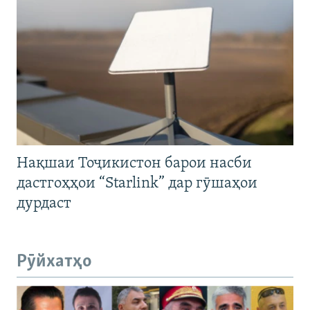
Нақшаи Тоҷикистон барои насби
дастгоҳҳои “Starlink” дар гӯшаҳои
дурдаст
Рӯйхатҳо