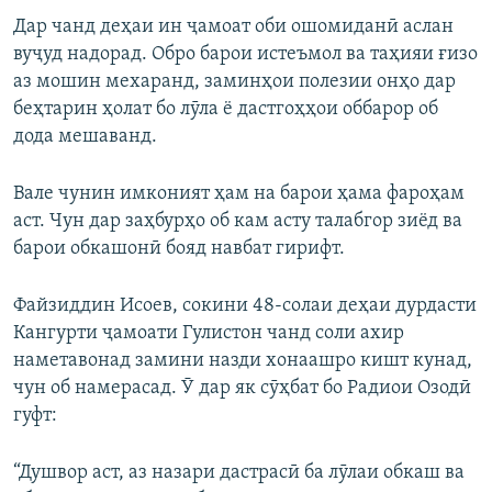
Дар чанд деҳаи ин ҷамоат оби ошомиданӣ аслан
вуҷуд надорад. Обро барои истеъмол ва таҳияи ғизо
аз мошин мехаранд, заминҳои полезии онҳо дар
беҳтарин ҳолат бо лӯла ё дастгоҳҳои оббарор об
дода мешаванд.
Вале чунин имконият ҳам на барои ҳама фароҳам
аст. Чун дар заҳбурҳо об кам асту талабгор зиёд ва
барои обкашонӣ бояд навбат гирифт.
Файзиддин Исоев, сокини 48-солаи деҳаи дурдасти
Кангурти ҷамоати Гулистон чанд соли ахир
наметавонад замини назди хонаашро кишт кунад,
чун об намерасад. Ӯ дар як сӯҳбат бо Радиои Озодӣ
гуфт:
“Душвор аст, аз назари дастрасӣ ба лӯлаи обкаш ва