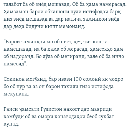
талабот ба об зиёд мешавад. Об ба ҳама намерасад.
Ҳамзамон барои обкашонӣ пули истифодаи барқ
низ зиёд мешавад ва дар натиҷа заминҳои зиёд
дар деҳа бидуни кишт мемонанд.
“Барои заминҳои мо об нест, ҳеҷ чиз кошта
намешавад, на ба ҳама об мерасад, ҳамсояҳо ҳам
об надоранд. Бо лӯла об мегиранд, вале об ба инҷо
намеояд”.
Сокинон мегӯянд, бар ивази 100 сомонӣ як чоҳро
бо об пур ва аз он барои таҳияи ғизо истифода
мекунанд.
Раиси ҷамоати Гулистон нахост дар мавриди
камбуди об ва омори хонаводаҳои беоб суҳбат
кунад.