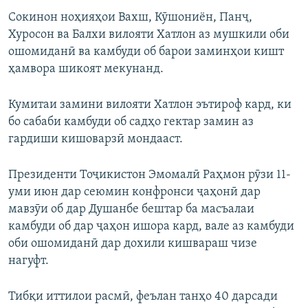
Сокинон ноҳияҳои Вахш, Кӯшониён, Панҷ,
Хуросон ва Балхи вилояти Хатлон аз мушкили оби
ошомиданӣ ва камбуди об барои заминҳои кишт
ҳамвора шикоят мекунанд.
Кумитаи замини вилояти Хатлон эътироф кард, ки
бо сабаби камбуди об садҳо гектар замин аз
гардиши кишоварзӣ мондааст.
Президенти Тоҷикистон Эмомалӣ Раҳмон рӯзи 11-
уми июн дар сеюмин конфронси ҷаҳонӣ дар
мавзӯи об дар Душанбе бештар ба масъалаи
камбуди об дар ҷаҳон ишора кард, вале аз камбуди
оби ошомиданӣ дар дохили кишвараш чизе
нагуфт.
Тибқи иттилои расмӣ, феълан танҳо 40 дарсади