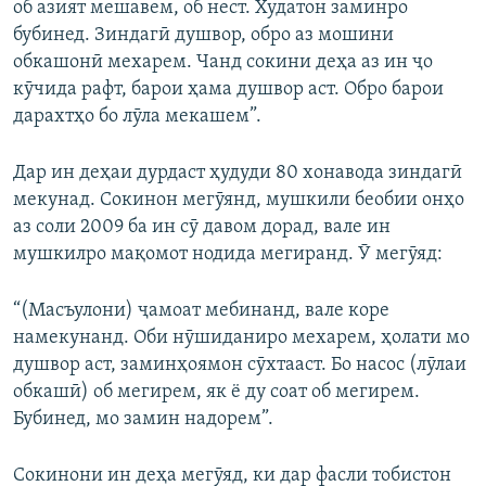
об азият мешавем, об нест. Худатон заминро
бубинед. Зиндагӣ душвор, обро аз мошини
обкашонӣ мехарем. Чанд сокини деҳа аз ин ҷо
кӯчида рафт, барои ҳама душвор аст. Обро барои
дарахтҳо бо лӯла мекашем”.
Дар ин деҳаи дурдаст ҳудуди 80 хонавода зиндагӣ
мекунад. Сокинон мегӯянд, мушкили беобии онҳо
аз соли 2009 ба ин сӯ давом дорад, вале ин
мушкилро мақомот нодида мегиранд. Ӯ мегӯяд:
“(Масъулони) ҷамоат мебинанд, вале коре
намекунанд. Оби нӯшиданиро мехарем, ҳолати мо
душвор аст, заминҳоямон сӯхтааст. Бо насос (лӯлаи
обкашӣ) об мегирем, як ё ду соат об мегирем.
Бубинед, мо замин надорем”.
Сокинони ин деҳа мегӯяд, ки дар фасли тобистон