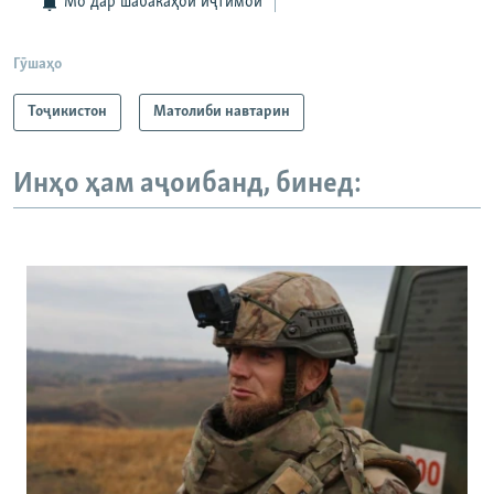
Мо дар шабакаҳои иҷтимоӣ
Гӯшаҳо
Тоҷикистон
Матолиби навтарин
Инҳо ҳам аҷоибанд, бинед: