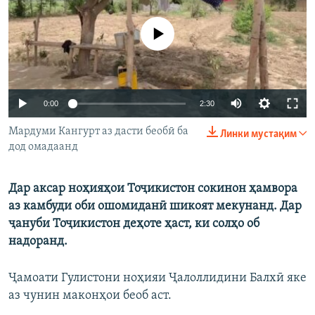
ГУЗОРИШҲОИ РАДИОӢ
Русский
Феълан кор намекунад
ПАЙГИРӢ КУНЕД
Auto
0:00
2:30
240p
Мардуми Кангурт аз дасти беобӣ ба
Линки мустақим
дод омадаанд
360p
Ҳамаи сомонаҳои RFE/RL
480p
Auto
240p
360p
480p
Дар аксар ноҳияҳои Тоҷикистон сокинон ҳамвора
720p
аз камбуди оби ошомиданӣ шикоят мекунанд. Дар
720p
810p
ҷануби Тоҷикистон деҳоте ҳаст, ки солҳо об
810p
надоранд.
Ҷамоати Гулистони ноҳияи Ҷалоллидини Балхӣ яке
аз чунин маконҳои беоб аст.