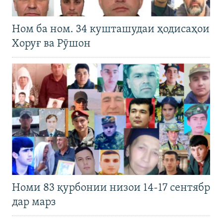
Ном ба ном. 34 кушташудаи ҳодисаҳои
Хоруғ ва Рӯшон
Номи 83 қурбонии низои 14-17 сентябр
дар марз