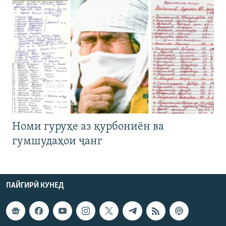
Номи гуруҳе аз қурбониён ва
гумшудаҳои ҷанг
ПАЙГИРӢ КУНЕД