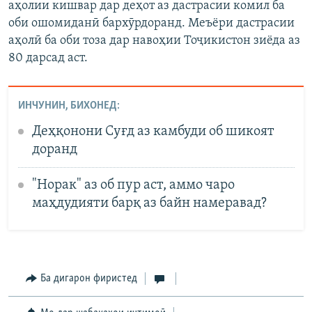
аҳолии кишвар дар деҳот аз дастрасии комил ба
оби ошомиданӣ бархӯрдоранд. Меъёри дастрасии
аҳолӣ ба оби тоза дар навоҳии Тоҷикистон зиёда аз
80 дарсад аст.
ИНЧУНИН, БИХОНЕД:
Деҳқонони Суғд аз камбуди об шикоят
доранд
"Норак" аз об пур аст, аммо чаро
маҳдудияти барқ аз байн намеравад?
Ба дигарон фиристед