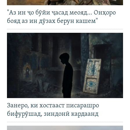
"Аз ин ҷо бӯйи ҷасад меояд… Онҳоро
бояд аз ин дӯзах берун кашем"
Занеро, ки хостааст писарашро
бифурӯшад, зиндонӣ кардаанд