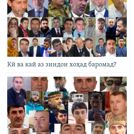
Кӣ ва кай аз зиндон хоҳад баромад?