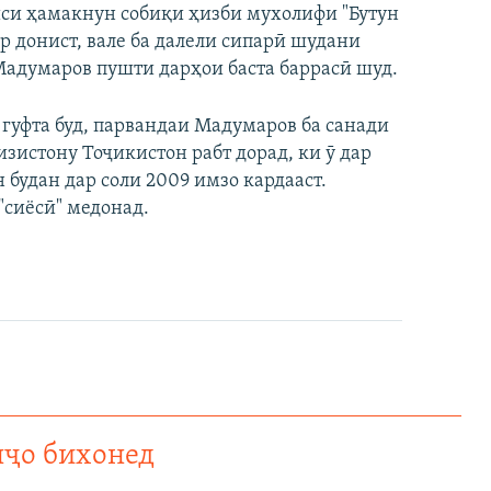
си ҳамакнун собиқи ҳизби мухолифи "Бутун
р донист, вале ба далели сипарӣ шудани
Мадумаров пушти дарҳои баста баррасӣ шуд.
гуфта буд, парвандаи Мадумаров ба санади
изистону Тоҷикистон рабт дорад, ки ӯ дар
будан дар соли 2009 имзо кардааст.
"сиёсӣ" медонад.
нҷо бихонед