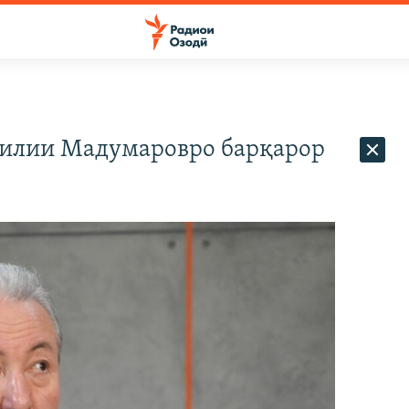
килии Мадумаровро барқарор