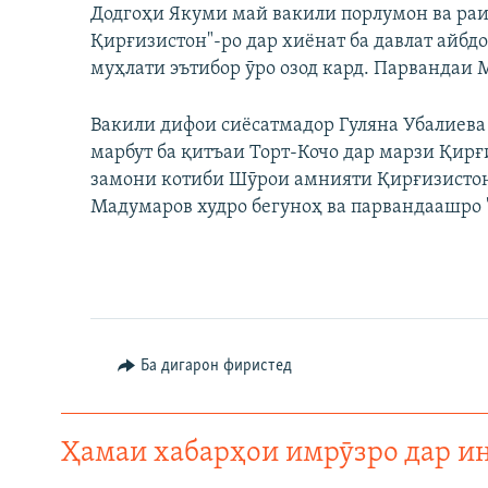
Додгоҳи Якуми май вакили порлумон ва раи
Қирғизистон"-ро дар хиёнат ба давлат айбдо
муҳлати эътибор ӯро озод кард. Парвандаи 
Вакили дифои сиёсатмадор Гуляна Убалиева 
марбут ба қитъаи Торт-Кочо дар марзи Қирғ
замони котиби Шӯрои амнияти Қирғизистон 
Мадумаров худро бегуноҳ ва парвандаашро 
Ба дигарон фиристед
Ҳамаи хабарҳои имрӯзро дар и