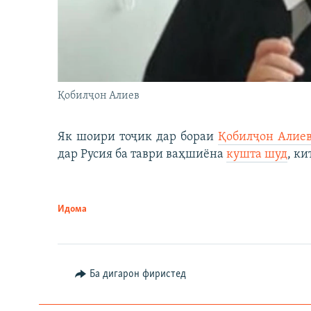
Қобилҷон Алиев
Як шоири тоҷик дар бораи
Қобилҷон Алие
дар Русия ба таври ваҳшиёна
кушта шуд
, ки
Идома
Ба дигарон фиристед