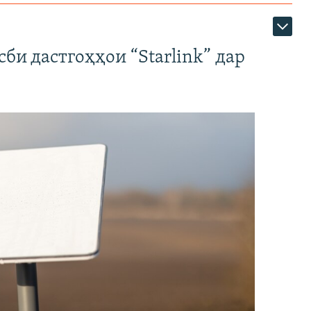
би дастгоҳҳои “Starlink” дар