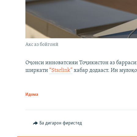
Акс аз бойгонӣ
Оҷонси инноватсияи Тоҷикистон аз барраси
ширкати
“Starlink”
хабар додааст. Ин мулоқо
Идома
Ба дигарон фиристед