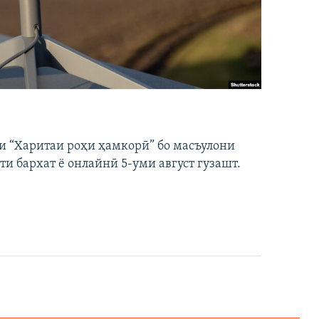
и “Харитаи роҳи ҳамкорӣ” бо масъулони
ти бархат ё онлайнӣ 5-уми август гузашт.