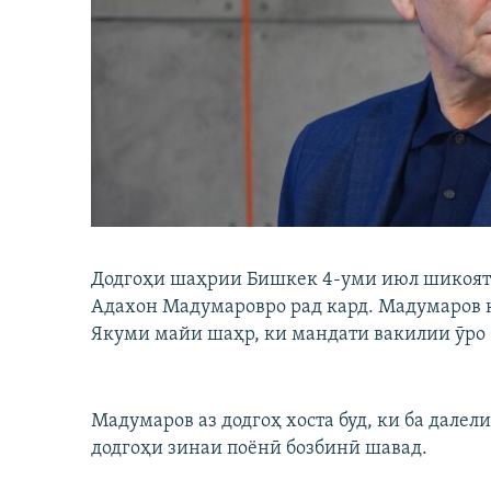
ГУЗОРИШҲОИ РАДИОӢ
Додгоҳи шаҳрии Бишкек 4-уми июл шикояти
Адахон Мадумаровро рад кард. Мадумаров қ
Якуми майи шаҳр, ки мандати вакилии ӯро б
Мадумаров аз додгоҳ хоста буд, ки ба дале
додгоҳи зинаи поёнӣ бозбинӣ шавад.