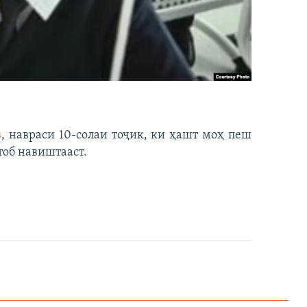
в
, навраси 10-солаи тоҷик, ки ҳашт моҳ пеш
тоб навиштааст.