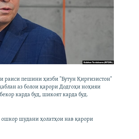
 раиси пешини ҳизби "Бутун Қирғизистон"
аблан аз болои қарори Додгоҳи ноҳияи
екор карда буд, шикоят карда буд.
ли ошкор шудани ҳолатҳои нав қарори