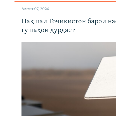
Август 07, 2026
Нақшаи Тоҷикистон барои нас
гӯшаҳои дурдаст