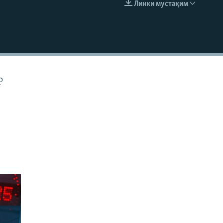
Линки мустақим
EMBED
р