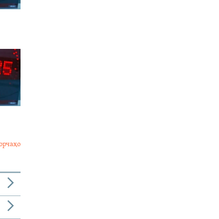
орчаҳо