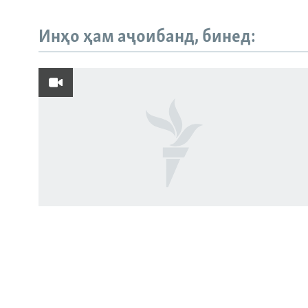
Инҳо ҳам аҷоибанд, бинед:
Русский
ПАЙГИРӢ КУНЕД
Ҳамаи сомонаҳои RFE/RL
Роҳи нав миёни Тоҷикистон,
Афғонистон ва Эрон