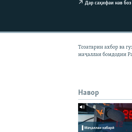
ГУЗОРИШҲОИ РАДИОӢ
Дар саҳифаи нав боз
Тозатарин ахбор ва г
маҷаллаи бомдодии Р
Навор