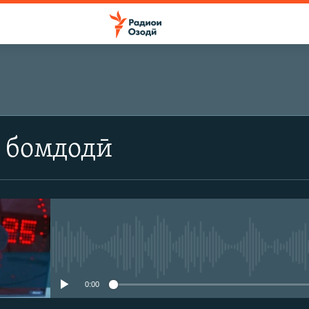
 бомдодӣ
Феълан кор намекунад
0:00