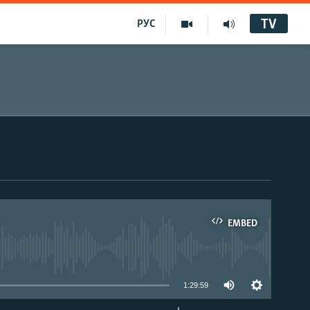
TV
РУС
EMBED
1:29:59