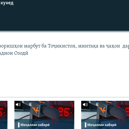
 кунед
узоришҳои марбут ба Тоҷикистон, минтақа ва ҷаҳон да
адиои Озодӣ