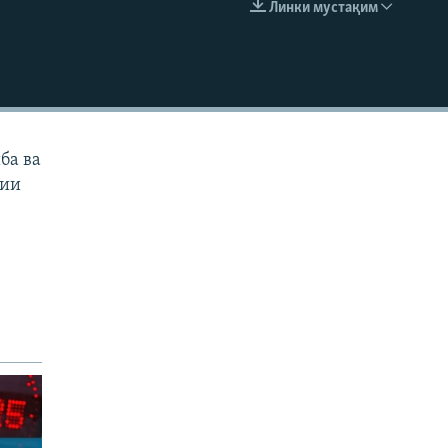
Линки мустақим
EMBED
ба ва
тии