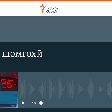
 шомгоҳӣ
Феълан кор намекунад
0:00