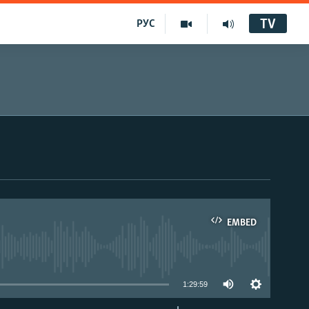
TV
РУС
EMBED
1:29:59