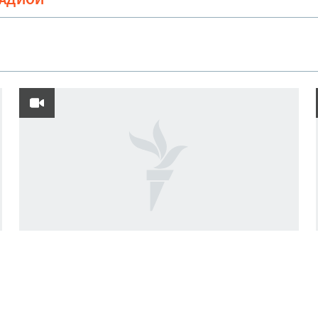
РАДИОӢ
Фавти афсаре, ки ҷасадҳои сарбозонро
пайдо ва ба наздикон месупорид