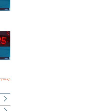
орчаҳо