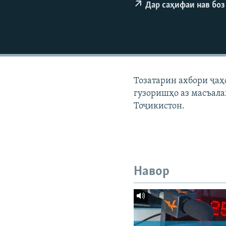
ГУЗОРИШҲОИ РАДИОӢ
Дар саҳифаи нав боз
Тозатарин ахбори ҷаҳ
гузоришҳо аз масъала
Тоҷикистон.
Навор