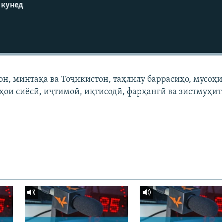
 кунед
он, минтақа ва Тоҷикистон, таҳлилу баррасиҳо, мусоҳи
ҳои сиёсӣ, иҷтимоӣ, иқтисодӣ, фарҳангӣ ва зистмуҳи