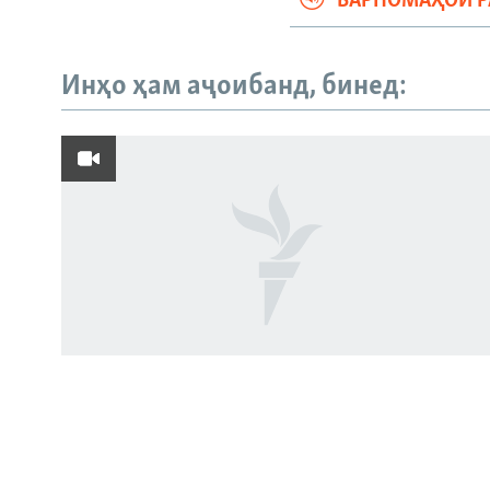
БАРНОМАҲОИ 
Инҳо ҳам аҷоибанд, бинед:
Русский
ПАЙГИРӢ КУНЕД
Ҳамаи сомонаҳои RFE/RL
Пахтакорони Фархор аз тақсими об
шикоят доранд