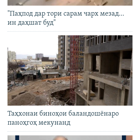
"Паҳпод дар тори сарам чарх мезад…
ин даҳшат буд"
Таҳхонаи биноҳои баландошёнаро
паноҳгоҳ мекунанд