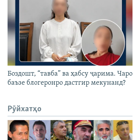
Боздошт, “тавба” ва ҳабсу ҷарима. Чаро
баъзе блогеронро дастгир мекунанд?
Рӯйхатҳо