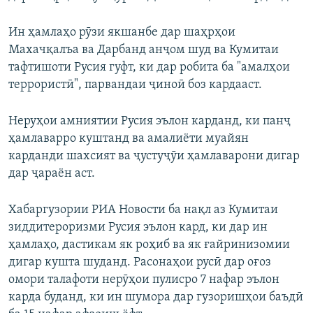
Ин ҳамлаҳо рӯзи якшанбе дар шаҳрҳои
Махачқалъа ва Дарбанд анҷом шуд ва Кумитаи
тафтишоти Русия гуфт, ки дар робита ба "амалҳои
террористӣ", парвандаи ҷиноӣ боз кардааст.
Неруҳои амниятии Русия эълон карданд, ки панҷ
ҳамлаварро куштанд ва амалиёти муайян
карданди шахсият ва ҷустуҷӯи ҳамлаварони дигар
дар ҷараён аст.
Хабаргузории РИА Новости ба нақл аз Кумитаи
зиддитероризми Русия эълон кард, ки дар ин
ҳамлаҳо, дастикам як роҳиб ва як ғайринизомии
дигар кушта шуданд. Расонаҳои русӣ дар оғоз
омори талафоти нерӯҳои пулисро 7 нафар эълон
карда буданд, ки ин шумора дар гузоришҳои баъдӣ