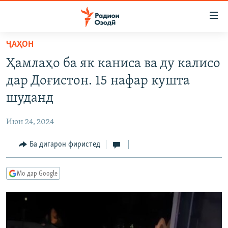
Пайвандҳои
дастрасӣ
Ҷаҳиш
ҶАҲОН
ба
ГӮШАҲО
Ҳамлаҳо ба як каниса ва ду калисо
мояи
ГАПИ ОЗОД
СИЁСАТ
аслӣ
дар Доғистон. 15 нафар кушта
РӮЗГОРИ МУҲОҶИР
Ҷаҳиш
ИҚТИСОД
шуданд
ба
САЛОМ, ХОҲАР
ҶОМЕА
феҳристи
Июн 24, 2024
ТАҲҚИҚОТ
ҚАЗИЯИ "КРОКУС"
аслӣ
Ҷаҳиш
Ба дигарон фиристед
ҶАНГ ДАР УКРАИНА
ОСИЁИ МАРКАЗӢ
ба
НАЗАРИ МАРДУМ
ФАРҲАНГ
ҷустор
Мо дар Google
ЧАНДРАСОНАӢ
МЕҲМОНИ ОЗОДӢ
БЛОГИСТОН
РӮЙХАТҲО
ВАРЗИШ
ОЗОДӢ ОНЛАЙН
ВИДЕО
КИТОБҲОИ ОЗОДӢ
НИГОРИСТОН