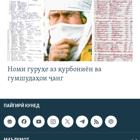
Номи гуруҳе аз қурбониён ва
гумшудаҳои ҷанг
ПАЙГИРӢ КУНЕД