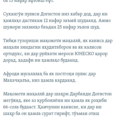
ба 15 нафар афзоиш ёфт.
Сухангӯи пулиси Доғистон низ хабар дод, дар ин
ҳамлаҳо дастикам 12 нафар заъмӣ шудаанд. Аммо
шумори захмиҳо баъдан 25 нафар эълон шуд.
Тибқи гузориши мақомоти маҳаллӣ, як каниса дар
маҳали зиндагии яҳудитаборон ва як калисои
ортодукс, ки дар руйхати мероси ЮНЕСКО қарор
дорад, ҳадафи ин ҳамлаҳо будаанд.
Афроди мусалллаҳ ба як постгоҳи пулис дар
Махачқалъа, низ ҳамла кардаанд.
Мақомоти маҳаллӣ дар шаҳри Дарбанди Доғистон
мегӯянд, яке аз қурбониёни ин ҳамла як роҳиби
66-сола будааст. Ҳамчунин канисае, ки дар ин
шаҳр ба он ҳамла сурат гирифт, тӯъмаи оташ