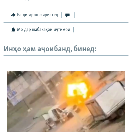
Ба дигарон фиристед
Мо дар шабакаҳои иҷтимоӣ
Инҳо ҳам аҷоибанд, бинед: