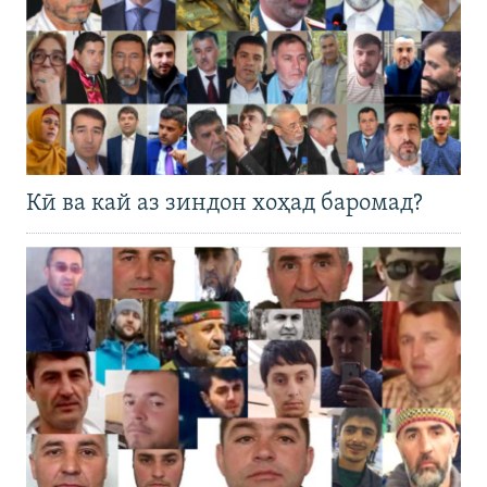
Кӣ ва кай аз зиндон хоҳад баромад?