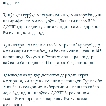
шудааст.
Ҳанӯз ҳеҷ гурӯҳе масъулияти ин ҳамлаҳоро ба душ
нагирифтааст. Аммо гурӯҳи "Давлати исломӣ" ё
ДОИШ дар солҳои гузашта чандин ҳамла дар хоки
Русия анҷом дода буд.
Хунинтарин ҳамлаи онҳо ба маркази "Крокус" дар
моҳи марти имсол буд, ки боиси кушта шудани 145
нафар шуд. Ҳукумати Русия эълон кард, ки дар
пайванд ба ин ҳодиса 11 нафарро боздошт кард.
Ҳамлаҳои ахир дар Доғистон дар ҳоле сурат
мегиранд, ки ҳафтаи гузашта расонаҳои Туркия бо
такя ба ниҳодҳои истихборотии ин кишвар хабар
дода буданд, ки нерӯҳои ДОИШ барои анҷоми
амалиёти террористӣ дар хоки Русия омода
мешаванд.