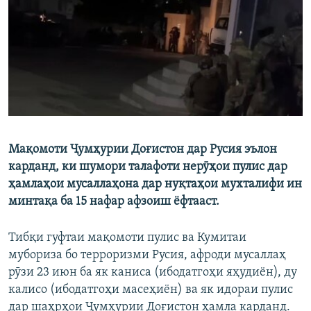
ГУЗОРИШҲОИ РАДИОӢ
Русский
ПАЙГИРӢ КУНЕД
Мақомоти Ҷумҳурии Доғистон дар Русия эълон
Ҳамаи сомонаҳои RFE/RL
карданд, ки шумори талафоти нерӯҳои пулис дар
ҳамлаҳои мусаллаҳона дар нуқтаҳои мухталифи ин
минтақа ба 15 нафар афзоиш ёфтааст.
Тибқи гуфтаи мақомоти пулис ва Кумитаи
мубориза бо терроризми Русия, афроди мусаллаҳ
рӯзи 23 июн ба як каниса (ибодатгоҳи яҳудиён), ду
калисо (ибодатгоҳи масеҳиён) ва як идораи пулис
дар шаҳрҳои Ҷумҳурии Доғистон ҳамла карданд.