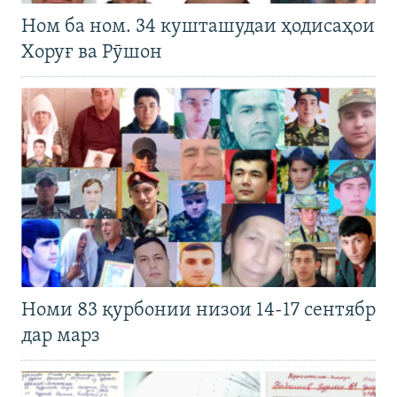
Ном ба ном. 34 кушташудаи ҳодисаҳои
Хоруғ ва Рӯшон
Номи 83 қурбонии низои 14-17 сентябр
дар марз