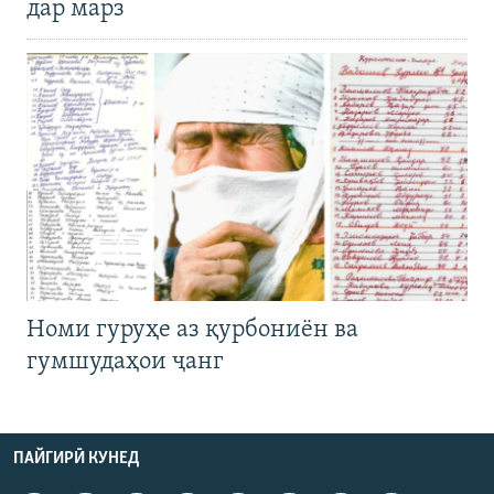
дар марз
Номи гуруҳе аз қурбониён ва
гумшудаҳои ҷанг
ПАЙГИРӢ КУНЕД