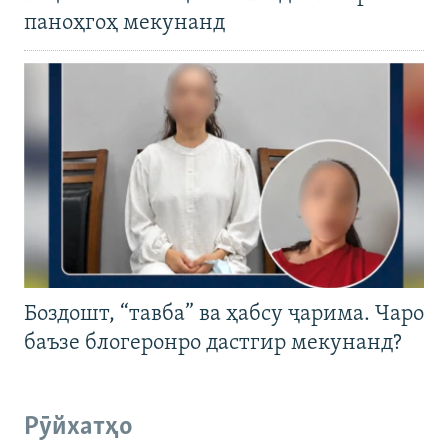
паноҳгоҳ мекунанд
Боздошт, “тавба” ва ҳабсу ҷарима. Чаро
баъзе блогеронро дастгир мекунанд?
Рӯйхатҳо