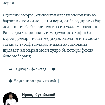
дорад.
Оҷонсии омори Тоҷикистон аввали имсол низ аз
бартарии комил доштани воридот ба содирот хабар
дод, ки низ ба бозори пул таъсир умда мерасонад.
Вале аҳолӣ гароншавии маҳсулотро сирфан ба
қурби доллар нисбат медиҳад, ҳарчанд ин хулосаи
сатҳӣ аз тарафи тоҷироне паҳн ва ниҳодина
шудааст, ки нархи моли худро ба хотири фоида
боло мебаранд.
Ба дигарон фиристед
Мо дар шабакаҳои иҷтимоӣ
Иршод Сулаймонӣ