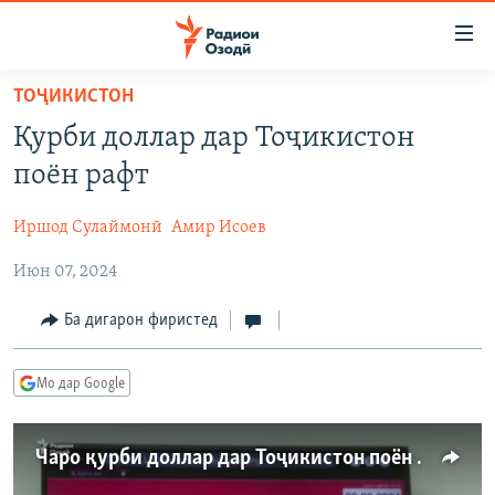
Пайвандҳои
дастрасӣ
Ҷаҳиш
ТОҶИКИСТОН
ба
ГӮШАҲО
Қурби доллар дар Тоҷикистон
мояи
ГАПИ ОЗОД
СИЁСАТ
аслӣ
поён рафт
РӮЗГОРИ МУҲОҶИР
Ҷаҳиш
ИҚТИСОД
ба
Иршод Сулаймонӣ
Амир Исоев
САЛОМ, ХОҲАР
ҶОМЕА
феҳристи
Июн 07, 2024
ТАҲҚИҚОТ
ҚАЗИЯИ "КРОКУС"
аслӣ
Ҷаҳиш
ҶАНГ ДАР УКРАИНА
ОСИЁИ МАРКАЗӢ
Ба дигарон фиристед
ба
НАЗАРИ МАРДУМ
ФАРҲАНГ
ҷустор
Мо дар Google
ЧАНДРАСОНАӢ
МЕҲМОНИ ОЗОДӢ
БЛОГИСТОН
РӮЙХАТҲО
ВАРЗИШ
ОЗОДӢ ОНЛАЙН
ВИДЕО
Чаро қурби доллар дар Тоҷикистон поён меравад?
КИТОБҲОИ ОЗОДӢ
НИГОРИСТОН