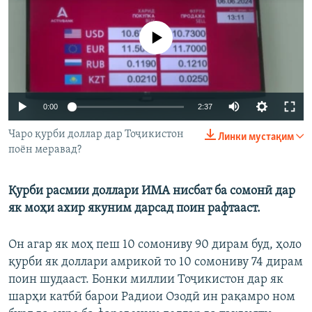
ГУЗОРИШҲОИ РАДИОӢ
Русский
Феълан кор намекунад
ПАЙГИРӢ КУНЕД
Auto
0:00
2:37
240p
Чаро қурби доллар дар Тоҷикистон
Линки мустақим
поён меравад?
360p
Ҳамаи сомонаҳои RFE/RL
480p
Auto
240p
360p
480p
Қурби расмии доллари ИМА нисбат ба сомонӣ дар
720p
як моҳи ахир якуним дарсад поин рафтааст.
720p
810p
810p
Он агар як моҳ пеш 10 сомониву 90 дирам буд, ҳоло
қурби як доллари амрикоӣ то 10 сомониву 74 дирам
поин шудааст. Бонки миллии Тоҷикистон дар як
шарҳи катбӣ барои Радиои Озодӣ ин рақамро ном