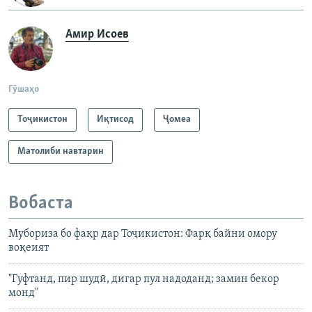
Амир Исоев
Гӯшаҳо
Тоҷикистон
Иқтисод
Ҷомeа
Матолиби навтарин
Вобаста
Мубориза бо фақр дар Тоҷикистон: Фарқ байни омору
воқеият
"Гуфтанд, пир шудӣ, дигар пул надоданд; замин бекор
монд"