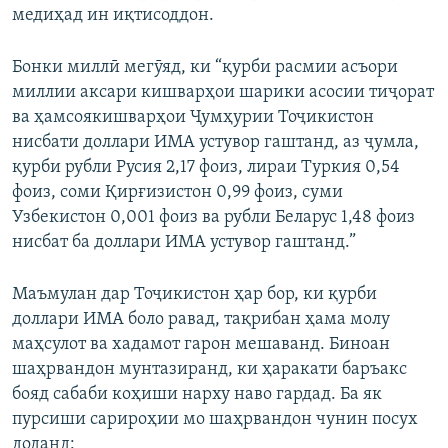
медиҳад ин иқтисоддон.
Бонки миллӣ мегӯяд, ки “қурби расмии асъори
миллии аксари кишварҳои шарики асосии тиҷорат
ва ҳамсоякишварҳои Ҷумҳурии Тоҷикистон
нисбати доллари ИМА устувор гаштанд, аз ҷумла,
қурби рубли Русия 2,17 фоиз, лираи Туркия 0,54
фоиз, соми Қирғизистон 0,99 фоиз, суми
Узбекистон 0,001 фоиз ва рубли Беларус 1,48 фоиз
нисбат ба доллари ИМА устувор гаштанд.”
Маъмулан дар Тоҷикистон ҳар бор, ки қурби
доллари ИМА боло равад, тақрибан ҳама молу
маҳсулот ва хадамот гарон мешаванд. Биноан
шаҳрвандон мунтазиранд, ки ҳаракати баръакс
бояд сабаби коҳиши нарху наво гардад. Ба як
пурсиши сарироҳии мо шаҳрвандон чунин посух
доданд: