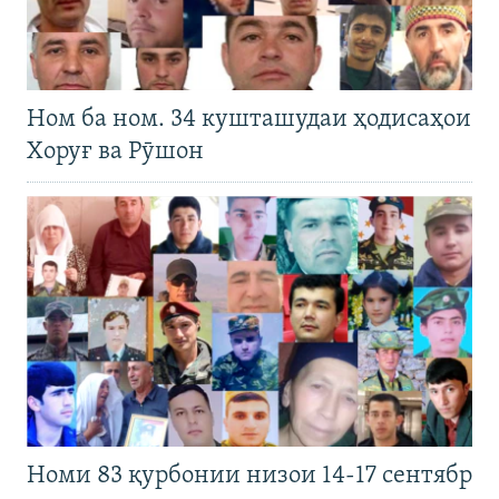
Ном ба ном. 34 кушташудаи ҳодисаҳои
Хоруғ ва Рӯшон
Номи 83 қурбонии низои 14-17 сентябр