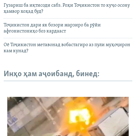
Гузариш ба иқтисоди сабз. Роҳи Тоҷикистон то куҷо осону
ҳамвор хоҳад буд?
Тоҷикистон дари як бозори марзиро ба рӯйи
афғонистониҳо боз кардааст
Оё Тоҷикистон метавонад вобастагиро аз пули муҳоҷирон
кам кунад?
Инҳо ҳам аҷоибанд, бинед: