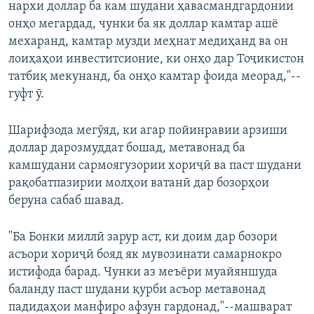
нархи доллар ба кам шудани ҳавасмандгардонии
онҳо мегардад, чунки ба як доллар камтар ашё
мехаранд, камтар музди меҳнат медиҳанд ва он
лоиҳаҳои инвеститсионие, ки онҳо дар Тоҷикистон
татбиқ мекунанд, ба онҳо камтар фоида меорад,"--
гуфт ӯ.
Шарифзода мегӯяд, ки агар пойинравии арзиши
доллар дарозмуддат бошад, метавонад ба
камшудани сармоягузории хориҷӣ ва паст шудани
рақобатпазирии молҳои ватанӣ дар бозорҳои
беруна сабаб шавад.
"Ба Бонки миллӣ зарур аст, ки доим дар бозори
асъори хориҷӣ бояд як мувозинати самарнокро
истифода барад. Чунки аз меъёри муайяншуда
баланду паст шудани қурби асъор метавонад
падидаҳои манфиро афзун гардонад,"--машварат