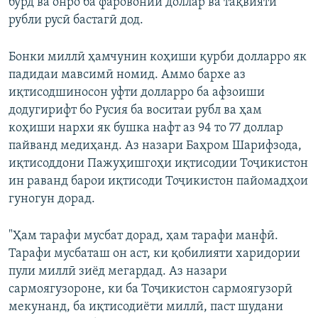
бурд ва онро ба фаровонии доллар ва тақвияти
рубли русӣ бастагӣ дод.
Бонки миллӣ ҳамчунин коҳиши қурби долларро як
падидаи мавсимӣ номид. Аммо бархе аз
иқтисодшиносон уфти долларро ба афзоиши
додугирифт бо Русия ба воситаи рубл ва ҳам
коҳиши нархи як бушка нафт аз 94 то 77 доллар
пайванд медиҳанд. Аз назари Баҳром Шарифзода,
иқтисоддони Пажуҳишгоҳи иқтисодии Тоҷикистон
ин раванд барои иқтисоди Тоҷикистон пайомадҳои
гуногун дорад.
"Ҳам тарафи мусбат дорад, ҳам тарафи манфӣ.
Тарафи мусбаташ он аст, ки қобилияти харидории
пули миллӣ зиёд мегардад. Аз назари
сармоягузороне, ки ба Тоҷикистон сармоягузорӣ
мекунанд, ба иқтисодиёти миллӣ, паст шудани