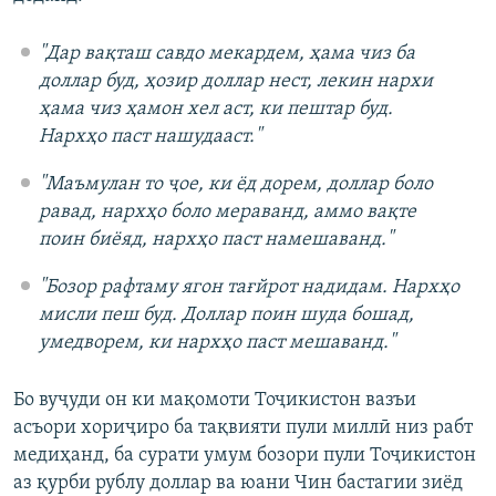
"Дар вақташ савдо мекардем, ҳама чиз ба
доллар буд, ҳозир доллар нест, лекин нархи
ҳама чиз ҳамон хел аст, ки пештар буд.
Нархҳо паст нашудааст."
"Маъмулан то ҷое, ки ёд дорем, доллар боло
равад, нархҳо боло мераванд, аммо вақте
поин биёяд, нархҳо паст намешаванд."
"Бозор рафтаму ягон тағйрот надидам. Нархҳо
мисли пеш буд. Доллар поин шуда бошад,
умедворем, ки нархҳо паст мешаванд."
Бо вуҷуди он ки мақомоти Тоҷикистон вазъи
асъори хориҷиро ба тақвияти пули миллӣ низ рабт
медиҳанд, ба сурати умум бозори пули Тоҷикистон
аз қурби рублу доллар ва юани Чин бастагии зиёд