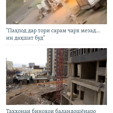
"Паҳпод дар тори сарам чарх мезад…
ин даҳшат буд"
Таҳхонаи биноҳои баландошёнаро