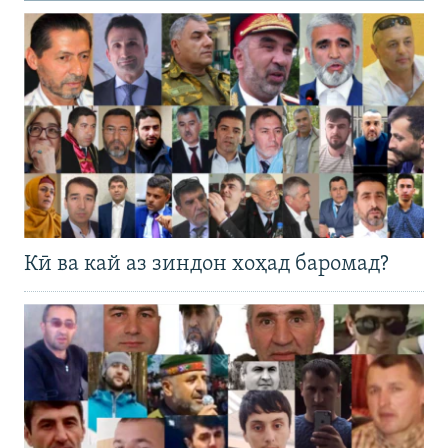
Кӣ ва кай аз зиндон хоҳад баромад?