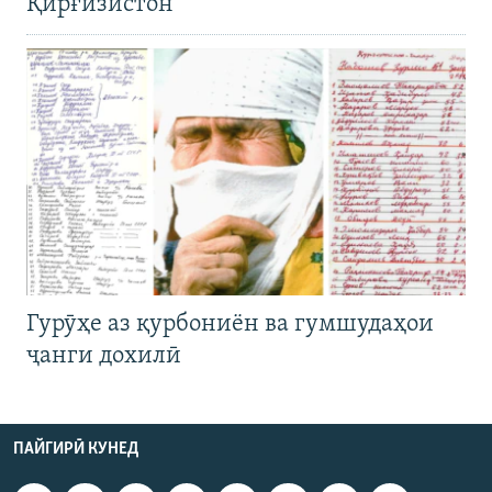
Қирғизистон
Гурӯҳе аз қурбониён ва гумшудаҳои
ҷанги дохилӣ
ПАЙГИРӢ КУНЕД