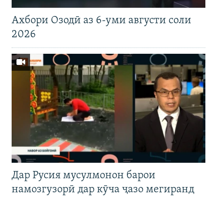
Ахбори Озодӣ аз 6-уми августи соли
2026
Дар Русия мусулмонон барои
намозгузорӣ дар кӯча ҷазо мегиранд