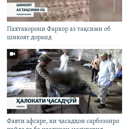
Пахтакорони Фархор аз тақсими об
шикоят доранд
Фавти афсаре, ки ҷасадҳои сарбозонро