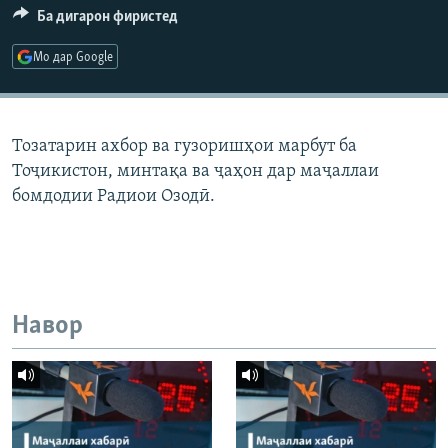
Ба дигарон фиристед
ГУЗОРИШҲОИ РАДИОӢ
Русский
Мо дар Google
ПАЙГИРӢ КУНЕД
Тозатарин ахбор ва гузоришҳои марбут ба
Тоҷикистон, минтақа ва ҷаҳон дар маҷаллаи
бомдодии Радиои Озодӣ.
Ҳамаи сомонаҳои RFE/RL
Навор