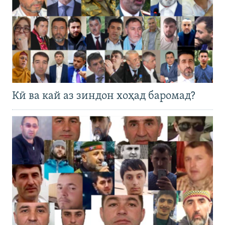
Кӣ ва кай аз зиндон хоҳад баромад?