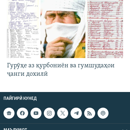
Гурӯҳе аз қурбониён ва гумшудаҳои
ҷанги дохилӣ
ПАЙГИРӢ КУНЕД