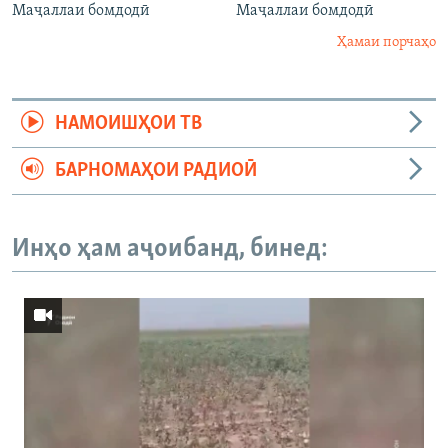
Маҷаллаи бомдодӣ
Маҷаллаи бомдодӣ
Ҳамаи порчаҳо
НАМОИШҲОИ ТВ
БАРНОМАҲОИ РАДИОӢ
Инҳо ҳам аҷоибанд, бинед: