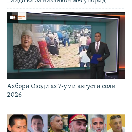
пайдо ва ба наздикон месупорид
Ахбори Озодӣ аз 7-уми августи соли
2026