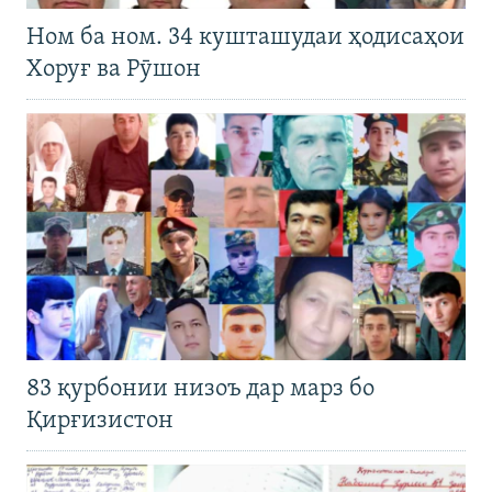
Ном ба ном. 34 кушташудаи ҳодисаҳои
Хоруғ ва Рӯшон
83 қурбонии низоъ дар марз бо
Қирғизистон