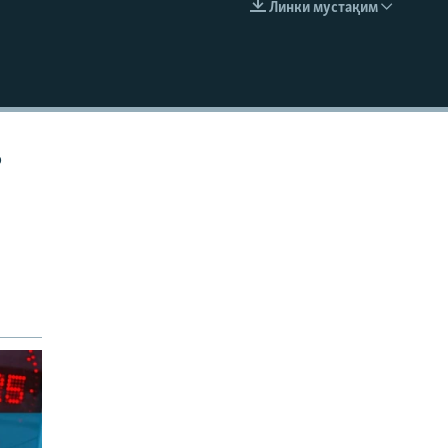
Линки мустақим
EMBED
р