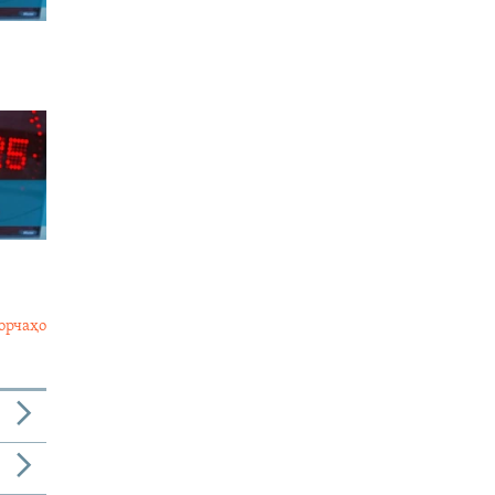
орчаҳо