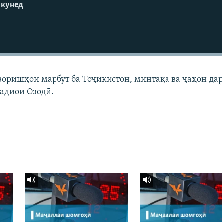
 кунед
узоришҳои марбут ба Тоҷикистон, минтақа ва ҷаҳон да
адиои Озодӣ.