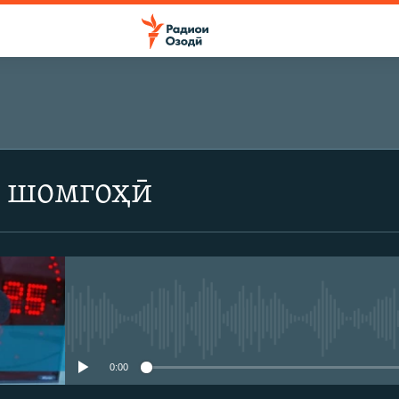
 шомгоҳӣ
Феълан кор намекунад
0:00