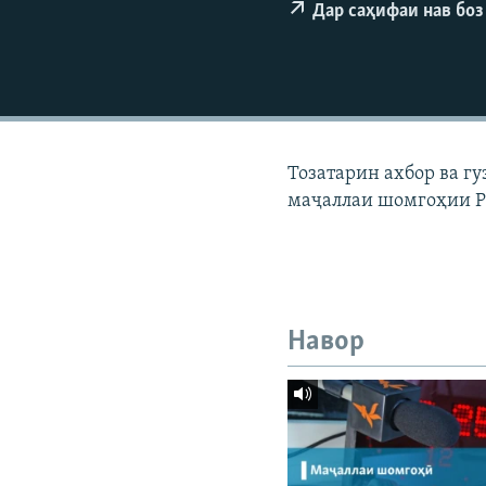
ГУЗОРИШҲОИ РАДИОӢ
Дар саҳифаи нав боз
Тозатарин ахбор ва г
маҷаллаи шомгоҳии Р
Навор