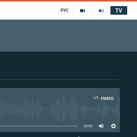
TV
РУС
EMBED
29:59