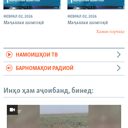
ФЕВРАЛ 02, 2026
ФЕВРАЛ 02, 2026
Маҷаллаи шомгоҳӣ
Маҷаллаи шомгоҳӣ
Ҳамаи порчаҳо
НАМОИШҲОИ ТВ
БАРНОМАҲОИ РАДИОӢ
Инҳо ҳам аҷоибанд, бинед: