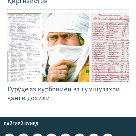
Қирғизистон
Гурӯҳе аз қурбониён ва гумшудаҳои
ҷанги дохилӣ
ПАЙГИРӢ КУНЕД