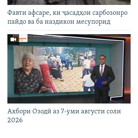
Фавти афсаре, ки ҷасадҳои сарбозонро
пайдо ва ба наздикон месупорид
Ахбори Озодӣ аз 7-уми августи соли
2026