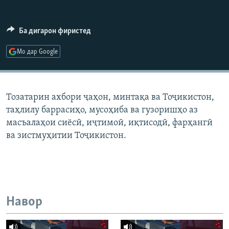
ГУЗОРИШҲОИ РАДИОӢ
Русский
Ба дигарон фиристед
ПАЙГИРӢ КУНЕД
Мо дар Google
Тозатарин ахбори ҷаҳон, минтақа ва Тоҷикистон,
таҳлилу баррасиҳо, мусоҳиба ва гузоришҳо аз
Ҳамаи сомонаҳои RFE/RL
масъалаҳои сиёсӣ, иҷтимоӣ, иқтисодӣ, фарҳангӣ
ва зистмуҳитии Тоҷикистон.
Навор