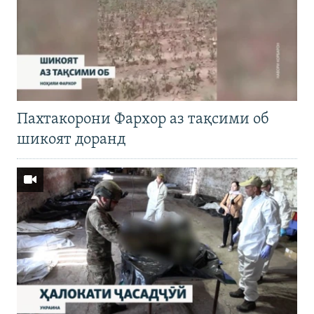
Пахтакорони Фархор аз тақсими об
шикоят доранд