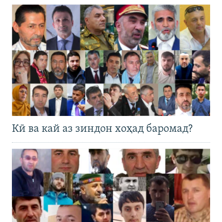
Кӣ ва кай аз зиндон хоҳад баромад?