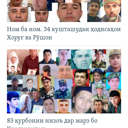
Ном ба ном. 34 кушташудаи ҳодисаҳои
Хоруғ ва Рӯшон
83 қурбонии низоъ дар марз бо