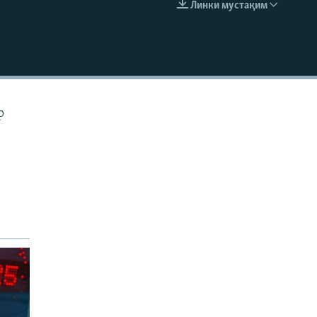
Линки мустақим
EMBED
р