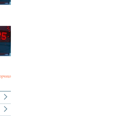
орчаҳо