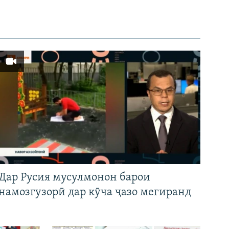
Дар Русия мусулмонон барои
намозгузорӣ дар кӯча ҷазо мегиранд