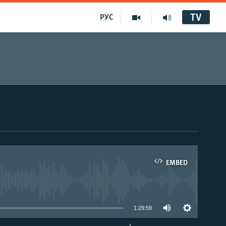
TV
РУС
EMBED
1:29:59