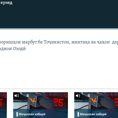
 кунед
узоришҳои марбут ба Тоҷикистон, минтақа ва ҷаҳон да
адиои Озодӣ