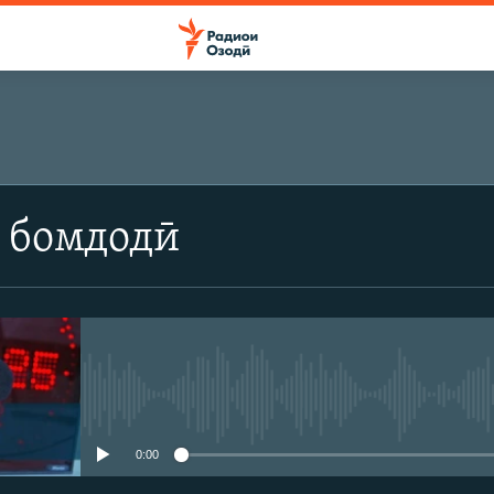
 бомдодӣ
Феълан кор намекунад
0:00