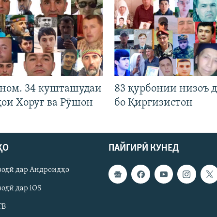
 ном. 34 кушташудаи
83 қурбонии низоъ д
ҳои Хоруғ ва Рӯшон
бо Қирғизистон
ҲО
ПАЙГИРӢ КУНЕД
зодӣ дар Андроидҳо
одӣ дар iOS
ТВ