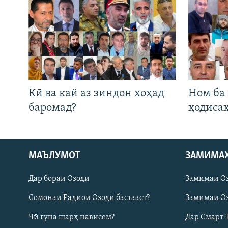
Кӣ ва кай аз зиндон хоҳад
Ном ба
баромад?
ҳодиса
Русский
МАЪЛУМОТ
ЗАМИМА
Дар бораи Озодӣ
Замимаи О
ПАЙГИРӢ КУНЕД
Сомонаи Радиои Озодӣ бастааст?
Замимаи Оз
Чӣ гуна шарҳ нависем?
Дар Смарт 