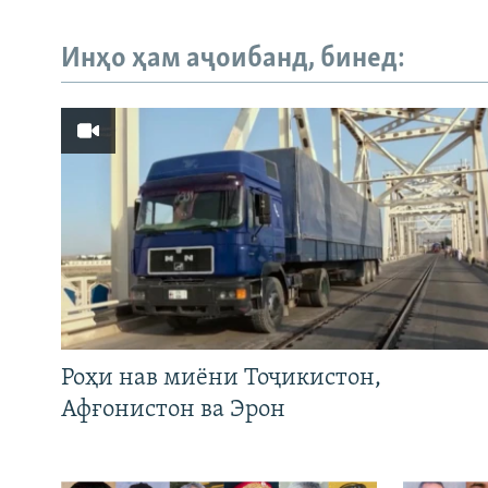
Инҳо ҳам аҷоибанд, бинед:
Роҳи нав миёни Тоҷикистон,
Афғонистон ва Эрон