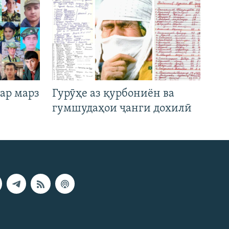
ар марз
Гурӯҳе аз қурбониён ва
гумшудаҳои ҷанги дохилӣ