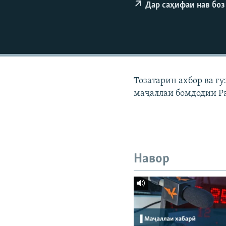
ГУЗОРИШҲОИ РАДИОӢ
Дар саҳифаи нав боз
Тозатарин ахбор ва г
маҷаллаи бомдодии Р
Навор