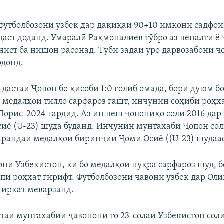
и футболбозони узбек дар дақиқаи 90+10 имкони садфо
даст доданд. Умаралӣ Раҳмоналиев тӯбро аз пеналти ё 
нист ба нишон расонад. Тӯби задаи ӯро дарвозабони 
рдонд.
 дастаи Ҷопон бо ҳисоби 1:0 ғолиб омада, бори дуюм б
 медалҳои тилло сарфароз гашт, инчунин соҳиби роҳха
орис-2024 гардид. Аз ин пеш ҷопониҳо соли 2016 дар
иё (U-23) шуда буданд. Инчунин мунтахаби Ҷопон сол
арандаи медалҳои биринҷии Ҷоми Осиё ((U-23) шудаас
ни Узбекистон, ки бо медалҳои нуқра сарфароз шуд, б
пӣ роҳхат гирифт. Футболбозони ҷавони узбек дар Ол
иркат меварзанд.
стаи мунтахабии ҷавонони то 23-солаи Узбекистон соли