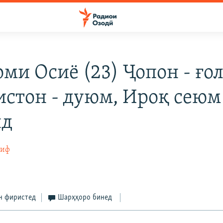
ми Осиё (23) Ҷопон - ғол
истон - дуюм, Ироқ сеюм
нд
тиф
н фиристед
Шарҳҳоро бинед