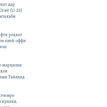
кат дар
Осиё (U-23)
унтахаби
ёфти роҳхат
ҳои плей-оффи
алош
ар марҳилаи
мҳои
тими Тайланд
 сеюмро
о кунанд.