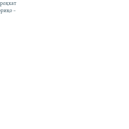
 роҳхат
фриқо –