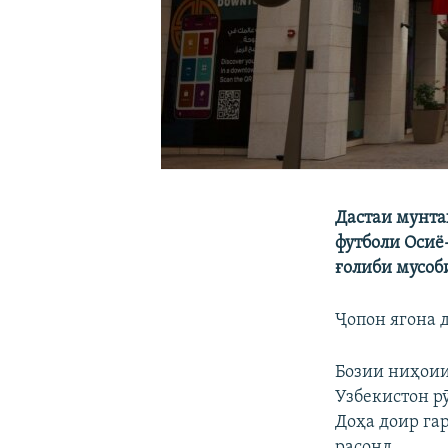
Дастаи мунта
футболи Осиё
ғолиби мусоб
Ҷопон ягона д
Бозии ниҳоии
Узбекистон р
Доҳа доир гар
расонд.