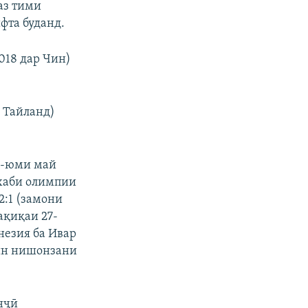
аз тими
фта буданд.
018 дар Чин)
р Тайланд)
 2-юми май
ахаби олимпии
2:1 (замони
ақиқаи 27-
незия ба Ивар
рин нишонзани
нҷӣ