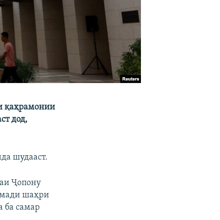
ии қаҳрамонии
ст дод,
нда шудааст.
лаи Ҷопону
амади шаҳри
а ба самар