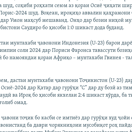
 шуд, соҳиби роҳхати сеюм аз қораи Осиё ҷиҳати шир
орис-2024 шуд. Воқеан, ироқиҳо аввалин қаҳрамони 
3 дар Умон маҳсуб мешаванд. Онҳо дар бозии ниҳоӣ м
бистони Саудиро бо ҳисоби 1:0 шикаст дода буданд.
таи мунтахаби ҷавонони Индонезия (U-23) барои дар
лимпии соли 2024 дар Пориси Фаронса тавассути бози
 бо намояндаи қораи Африқо – мунтахаби Гвинея - т
ем, дастаи мунтахаби ҷавонони Тоҷикистон (U-23) д
Осиё-2024 дар Қатар дар гурӯҳи “С” дар ду бозӣ аз ти
аудӣ ва Ироқ бо ҳисоби якхелаи 2:4 шикаст хӯрда, ба 
 ғолиб омад.
 ҷавони тоҷик бо касби се имтиёз дар гурӯҳи худ ҷойи
авонистанд ба даври чорякниҳоии мусобиқот роҳ пайд