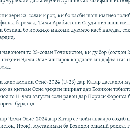
сармураббии даста Мубин Эргашев аз вазифааш истеъф
они зери 23-солаи Ироқ, ки бо касби шаш имтиёз ғолиб
кфинал баромад. Тими Арабистони Саудӣ низ шаш имт
аи бозиаш бо ироқиҳо мақоми дуюмро касб намуда, со
ардид.
ҷавонони то 23-солаи Тоҷикистон, ки ду бор (солҳои 2
 ниҳоии Ҷоми Осиё иштирок кардааст, ин дафъа низ н
рояд.
и қаҳрамонии Осиё-2024 (U-23) дар Қатар дастаҳои м
аҳо аз қитъаи Осиё ҷиҳати ширкат дар Бозиҳои тобис
июл то 11-уми августи соли равон дар Пориси Фаронса 
ориза бурданд.
 дар Ҷоми Осиё-2024 дар Қатар се ҷойи аввалро соҳиб 
кистон, Ироқ), мустақиман ба Бозиҳои олимпӣ роҳхат 