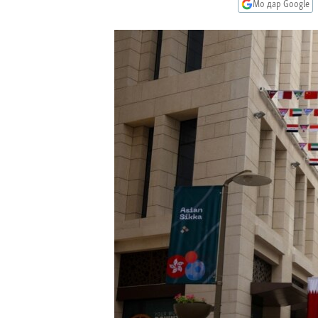
ГУЗОРИШҲОИ РАДИОӢ
Мо дар Google