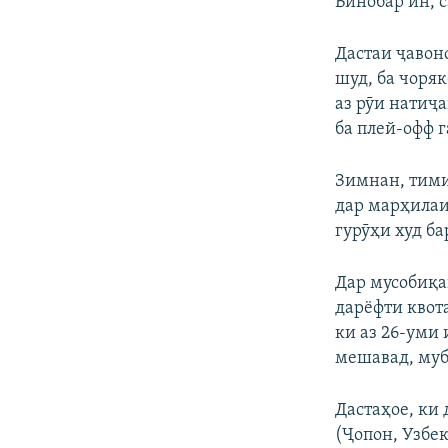
Бинобар ин, 
Дастаи ҷавон
шуд, ба чоря
аз рӯи натиҷ
ба плей-офф г
Зимнан, тими 
дар марҳилаи
гурӯҳи худ ба
Дар мусобиқа
дарёфти квот
ки аз 26-уми 
мешавад, муб
Дастаҳое, ки
(Ҷопон, Узбе