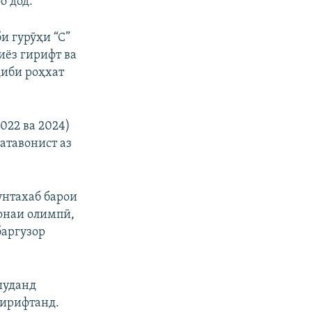
о дод.
и гурӯҳи “С”
иёз гирифт ва
ҳиби роҳхат
022 ва 2024)
атавонист аз
унтахаб барои
тонаи олимпӣ,
баргузор
шуданд
гирифтанд.