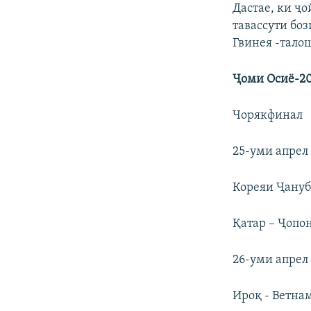
Дастае, ки ҷ
тавассути бо
Гвинея -тало
Ҷоми Осиё-20
Чорякфинал
25-уми апрел
Кореяи Ҷанубӣ
Қатар – Ҷопон
26-уми апрел
Ироқ - Ветнам