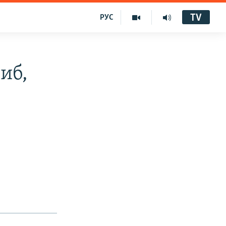
TV
РУС
иб,