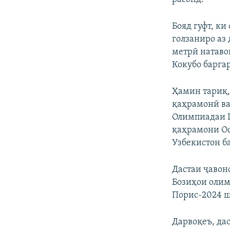
Бояд гуфт, к
голзаниро аз 
метрӣ натаво
Кокубо барга
Ҳамин тариқ,
қаҳрамонӣ ва
Олимпиадаи П
қаҳрамони Ос
Узбекистон б
Дастаи ҷавоно
Бозиҳои олим
Порис-2024 ш
Дарвоқеъ, да