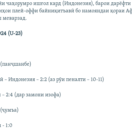
ойи чаҳорумро ишғол кард (Индонезия), барои дарёфти
зиҳои плей-оффи байниқитъавӣ бо намояндаи қораи А
ш меварзад.
24 (U-23)
 (панҷшанбе)
 – Индонезия – 2:2 (аз рӯи пеналти – 10-11)
 – 2:4 (дар замони изофа)
 (ҷумъа)
 - 1:0