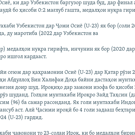
сиё, ки дар Узбекистон баргузор шуда буд, дар финал 
аудӣ бо ҳисоби 0:2 мағлуб гашта, медалҳои нуқра гири
ахаби Узбекистон дар Ҷоми Осиё (U-23) як бор (соли 2
а, ду маротиба (2022 дар Узбекистон ва
ар) медалҳои нуқра гирифта, инчунин як бор (2020 да
ро ишғол кардааст.
ойи сеюм дар қаҳрамонии Осиё (U-23) дар Қатар рӯзи
ҳи Абдуллоҳ Бин Халифаи Доҳа байни дастаҳои мунт
незия доир шуд. Ироқиҳо дар замони изофа бо ҳисоби 
пирӯз шуданд. Голҳои мунтахаби Ироқро Зайд Таҳсин (д
асим (96) ба самар расонданд. Як голи мунтахаби Индо
мансуб аст. Алӣ Ҷасими ироқӣ бо 4 голи задааш беҳта
24 (U-23) гардид.
хаби ҷавонони то 23-солаи Ироқ, ки бо медалҳои бири