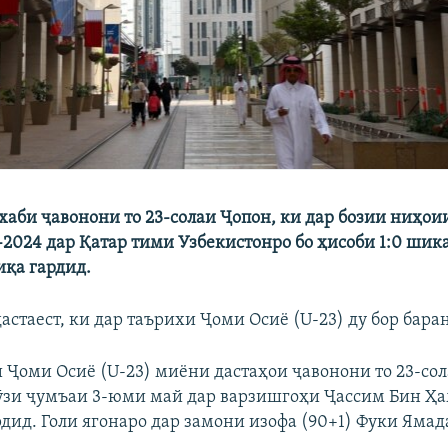
хаби ҷавонони то 23-солаи Ҷопон, ки дар бозии ниҳо
-2024 дар Қатар тими Узбекистонро бо ҳисоби 1:0 шика
иқа гардид.
астаест, ки дар таърихи Ҷоми Осиё (U-23) ду бор бара
 Ҷоми Осиё (U-23) миёни дастаҳои ҷавонони то 23-со
ӯзи ҷумъаи 3-юми май дар варзишгоҳи Ҷассим Бин Ҳ
дид. Голи ягонаро дар замони изофа (90+1) Фуки Ямад