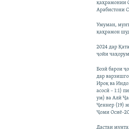
қаҳрамонии О
Арабистони С
Умуман, мунт
қаҳрамон шуд
2024 дар Қат
ҷойи чаҳорум
Бозӣ барои ҷ
дар варзишго
Ироқ ва Индо
асосӣ – 1:1) 
ум) ва Алӣ Ҷ
Ҷеннер (19) 
Ҷоми Осиё-20
Дастаи мунта