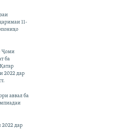
изаи
ҷаримаи 11-
ҷопониҳо
о Ҷоми
т ба
 Қатар
и 2022 дар
т.
ори аввал ба
импиадаи
 2022 дар