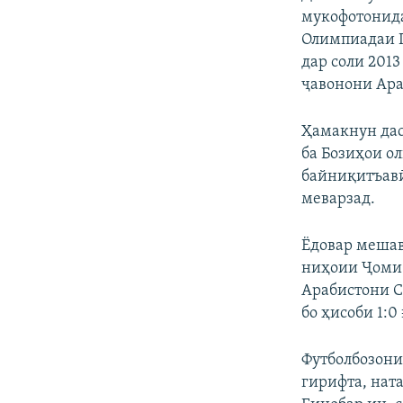
мукофотонида
Олимпиадаи П
дар соли 201
ҷавонони Ара
Ҳамакнун дас
ба Бозиҳои о
байниқитъавӣ
меварзад.
Ёдовар мешав
ниҳоии Ҷоми 
Арабистони С
бо ҳисоби 1:0
Футболбозони
гирифта, нат