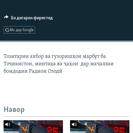
ГУЗОРИШҲОИ РАДИОӢ
Русский
Ба дигарон фиристед
ПАЙГИРӢ КУНЕД
Мо дар Google
Тозатарин ахбор ва гузоришҳои марбут ба
Тоҷикистон, минтақа ва ҷаҳон дар маҷаллаи
Ҳамаи сомонаҳои RFE/RL
бомдодии Радиои Озодӣ
Навор