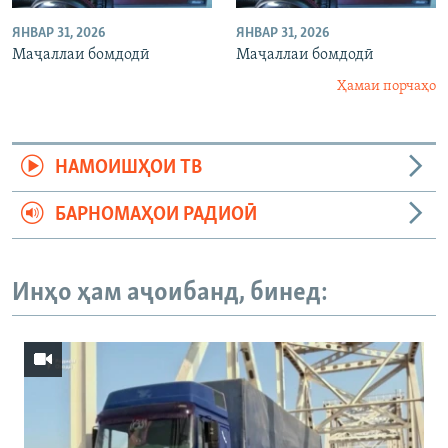
ЯНВАР 31, 2026
ЯНВАР 31, 2026
Маҷаллаи бомдодӣ
Маҷаллаи бомдодӣ
Ҳамаи порчаҳо
НАМОИШҲОИ ТВ
БАРНОМАҲОИ РАДИОӢ
Инҳо ҳам аҷоибанд, бинед: