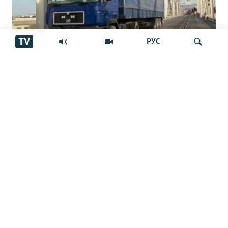
TV
РУС
Роҳи нав миёни Тоҷикистон,
Афғонистон ва Эрон
Ҷустуҷӯ