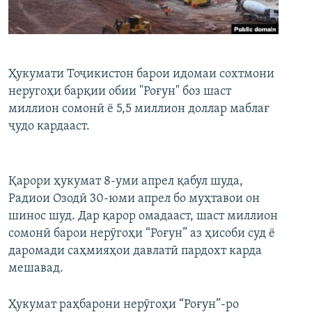
ГУЗОРИШҲОИ РАДИОӢ
Русский
ПАЙГИРӢ КУНЕД
Ҳукумати Тоҷикистон барои идомаи сохтмони
неругоҳи барқии обии "Роғун" боз шаст
миллион сомонӣ ё 5,5 миллион доллар маблағ
ҷудо кардааст.
Ҳамаи сомонаҳои RFE/RL
Қарори ҳукумат 8-уми апрел қабул шуда,
Радиои Озодӣ 30-юми апрел бо муҳтавои он
шинос шуд. Дар қарор омадааст, шаст миллион
сомонӣ барои нерӯгоҳи “Роғун” аз ҳисоби суд ё
даромади саҳмияҳои давлатӣ пардохт карда
мешавад.
Ҳукумат раҳбарони нерӯгоҳи “Роғун”-ро