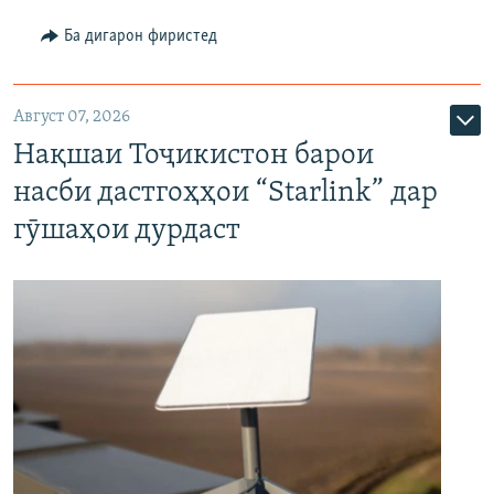
Ба дигарон фиристед
Август 07, 2026
Нақшаи Тоҷикистон барои
насби дастгоҳҳои “Starlink” дар
гӯшаҳои дурдаст