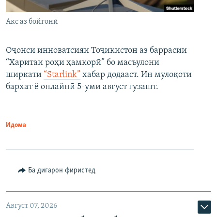
Акс аз бойгонӣ
Оҷонси инноватсияи Тоҷикистон аз баррасии
“Харитаи роҳи ҳамкорӣ” бо масъулони
ширкати
“Starlink”
хабар додааст. Ин мулоқоти
бархат ё онлайнӣ 5-уми август гузашт.
Идома
Ба дигарон фиристед
Август 07, 2026