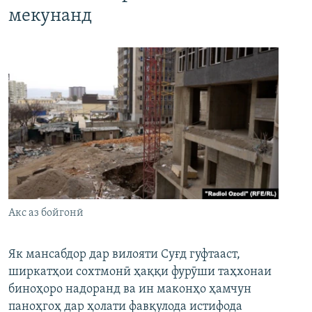
мекунанд
Акс аз бойгонӣ
Як мансабдор дар вилояти Суғд гуфтааст,
ширкатҳои сохтмонӣ ҳаққи фурӯши таҳхонаи
биноҳоро надоранд ва ин маконҳо ҳамчун
паноҳгоҳ дар ҳолати фавқулода истифода