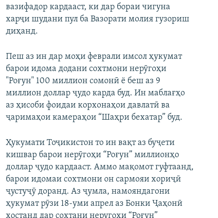
вазифадор кардааст, ки дар бораи чигуна
харҷи шудани пул ба Вазорати молия гузориш
диҳанд.
Пеш аз ин дар моҳи феврали имсол ҳукумат
барои идома додани сохтмони нерӯгоҳи
"Роғун" 100 миллион сомонӣ ё беш аз 9
миллион доллар ҷудо карда буд. Ин маблағҳо
аз ҳисоби фоидаи корхонаҳои давлатӣ ва
ҷаримаҳои камераҳои “Шаҳри бехатар” буд.
Ҳукумати Тоҷикистон то ин вақт аз буҷети
кишвар барои нерӯгоҳи “Роғун” миллионҳо
доллар ҷудо кардааст. Аммо мақомот гуфтаанд,
барои идомаи сохтмони он сармояи хориҷӣ
ҷустуҷӯ доранд. Аз ҷумла, намояндагони
ҳукумат рӯзи 18-уми апрел аз Бонки Ҷаҳонӣ
хостанд дар сохтани неругоҳи “Роғун”