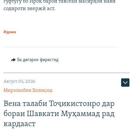
гуфтугӯ бо Ироқ барои тавсеаи масирҳои нави
содироти энержӣ аст.
Идома
Ба дигарон фиристед
Август 05, 2026
Мирзонабии Холиқзод
Вена талаби Тоҷикистонро дар
бораи Шавкати Муҳаммад рад
кардааст