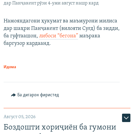
дар Панҷакент рӯзи 4-уми август нашр кард
Намояндагони ҳукумат ва маъмурони милиса
дар шаҳри Панҷакент (вилояти Суғд) ба зидди,
ба гуфтаашон,
либоси “бегона”
маърака
баргузор кардаанд.
Идома
Ба дигарон фиристед
Август 05, 2026
Боздошти хориҷиён ба гумони