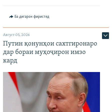
Ба дигарон фиристед
Август 05, 2026
Путин қонунҳои сахтгиронаро
дар бораи муҳоҷирон имзо
кард