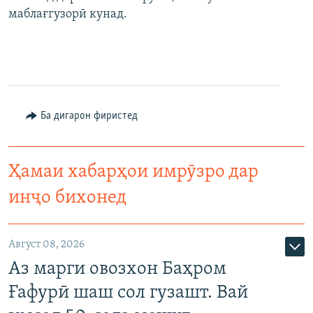
маблағгузорӣ кунад.
Ба дигарон фиристед
Ҳамаи хабарҳои имрӯзро дар
инҷо бихонед
Август 08, 2026
Аз марги овозхон Баҳром
Ғафурӣ шаш сол гузашт. Вай