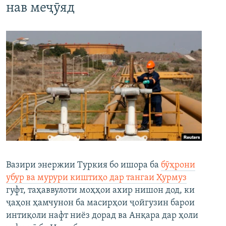
нав меҷӯяд
Вазири энержии Туркия бо ишора ба
бӯҳрони
убур ва мурури киштиҳо дар тангаи Ҳурмуз
гуфт, таҳаввулоти моҳҳои ахир нишон дод, ки
ҷаҳон ҳамчунон ба масирҳои ҷойгузин барои
интиқоли нафт ниёз дорад ва Анқара дар ҳоли