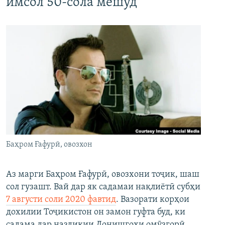
имсол 50-сола мешуд
Баҳром Ғафурӣ, овозхон
Аз марги Баҳром Ғафурӣ, овозхони тоҷик, шаш
сол гузашт. Вай дар як садамаи нақлиётӣ субҳи
7 августи соли 2020 фавтид
. Вазорати корҳои
дохилии Тоҷикистон он замон гуфта буд, ки
садама дар наздикии Донишгоҳи омӯзгорӣ