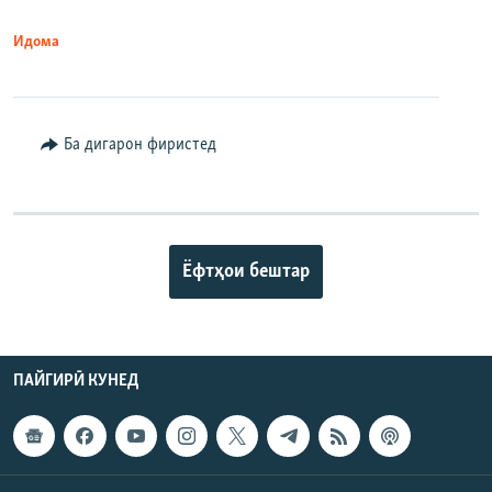
Идома
Ба дигарон фиристед
Ёфтҳои бештар
ПАЙГИРӢ КУНЕД