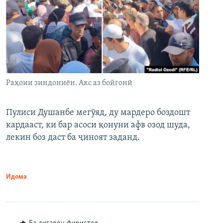
Раҳоии зиндониён. Акс аз бойгонӣ
Пулиси Душанбе мегӯяд, ду мардеро боздошт
кардааст, ки бар асоси қонуни афв озод шуда,
лекин боз даст ба ҷиноят заданд.
Идома