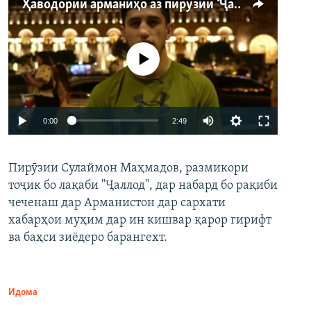
Ҳаводории арманиҳо аз пирӯзии "Ҷаллод"-и тоҷик
Феълан кор намекунад
Auto
0:00
2:49
240p
Пирӯзии Сулаймон Маҳмадов, размикори
360p
тоҷик бо лақаби "Ҷаллод", дар набард бо рақиби
480p
Auto
240p
360p
480p
чеченаш дар Арманистон дар сархати
720p
хабарҳои муҳим дар ин кишвар қарор гирифт
720p
1080p
ва баҳси зиёдеро барангехт.
1080p
Идома