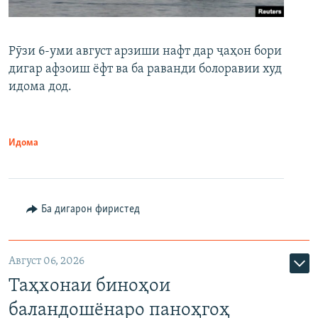
Рӯзи 6-уми август арзиши нафт дар ҷаҳон бори
дигар афзоиш ёфт ва ба раванди болоравии худ
идома дод.
Идома
Ба дигарон фиристед
Август 06, 2026
Таҳхонаи биноҳои
баландошёнаро паноҳгоҳ