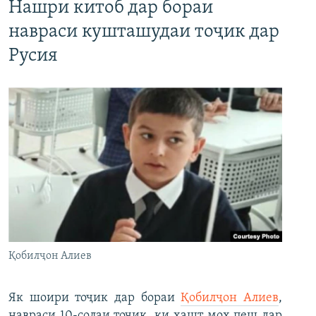
Нашри китоб дар бораи
навраси кушташудаи тоҷик дар
Русия
Қобилҷон Алиев
Як шоири тоҷик дар бораи
Қобилҷон Алиев
,
навраси 10-солаи тоҷик, ки ҳашт моҳ пеш дар