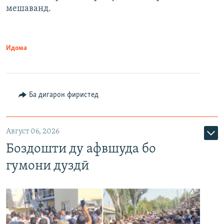
мешаванд.
Идома
Ба дигарон фиристед
Август 06, 2026
Боздошти ду афвшуда бо
гумони дуздӣ