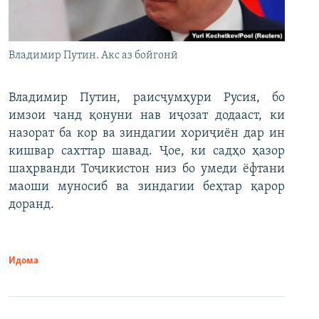
Владимир Путин. Акс аз бойгонӣ
Владимир Путин, раисҷумҳури Русия, бо
имзои чанд қонуни нав иҷозат додааст, ки
назорат ба кор ва зиндагии хориҷиён дар ин
кишвар сахттар шавад. Ҷое, ки садҳо ҳазор
шаҳрванди Тоҷикистон низ бо умеди ёфтани
маоши муносиб ва зиндагии беҳтар қарор
доранд.
Идома