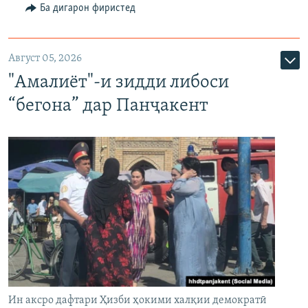
Ба дигарон фиристед
Август 05, 2026
"Амалиёт"-и зидди либоси
“бегона” дар Панҷакент
Ин аксро дафтари Ҳизби ҳокими халқии демократӣ