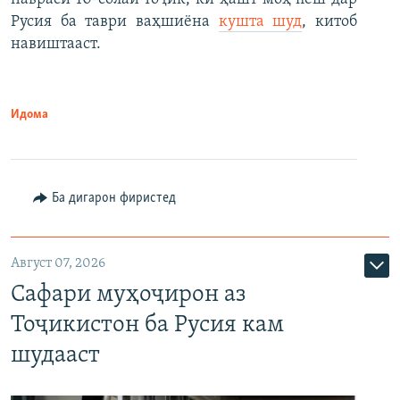
Русия ба таври ваҳшиёна
кушта шуд
, китоб
навиштааст.
Идома
Ба дигарон фиристед
Август 07, 2026
Сафари муҳоҷирон аз
Тоҷикистон ба Русия кам
шудааст