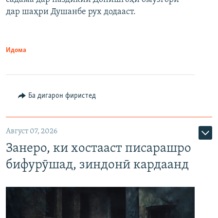
дар шаҳри Душанбе рух додааст.
Идома
Ба дигарон фиристед
Август 07, 2026
Занеро, ки хостааст писарашро
бифурӯшад, зиндонӣ кардаанд