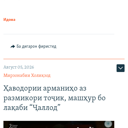
Идома
Ба дигарон фиристед
Август 05, 2026
Мирзонабии Холиқзод
Ҳаводории арманиҳо аз
размикори тоҷик, машҳур бо
лақаби “Ҷаллод”