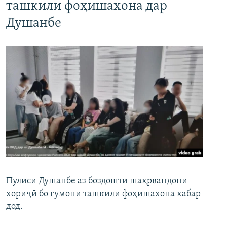
ташкили фоҳишахона дар
Душанбе
Пулиси Душанбе аз боздошти шаҳрвандони
хориҷӣ бо гумони ташкили фоҳишахона хабар
дод.