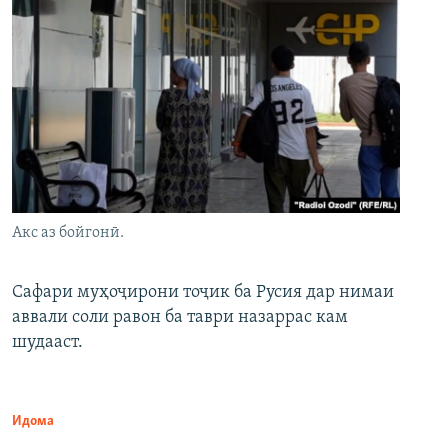
Акс аз бойгонӣ.
Сафари муҳоҷирони тоҷик ба Русия дар нимаи
аввали соли равон ба таври назаррас кам
шудааст.
Идома