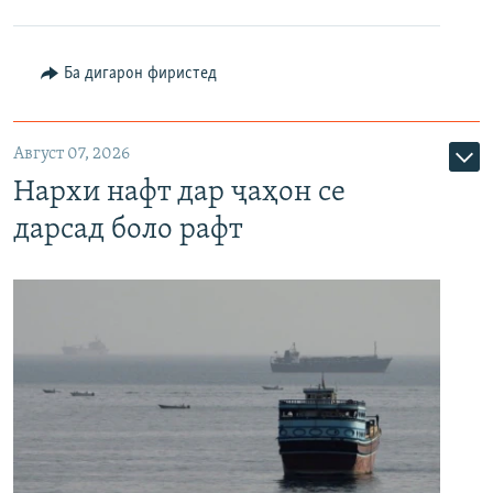
Ба дигарон фиристед
Август 07, 2026
Нархи нафт дар ҷаҳон се
дарсад боло рафт