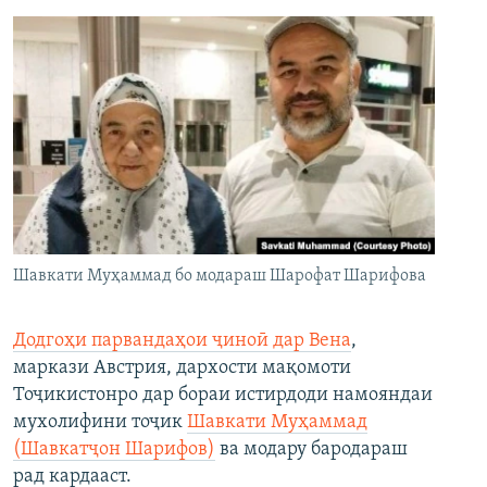
Шавкати Муҳаммад бо модараш Шарофат Шарифова
Додгоҳи парвандаҳои ҷиноӣ дар Вена
,
маркази Австрия, дархости мақомоти
Тоҷикистонро дар бораи истирдоди намояндаи
мухолифини тоҷик
Шавкати Муҳаммад
(Шавкатҷон Шарифов)
ва модару бародараш
рад кардааст.