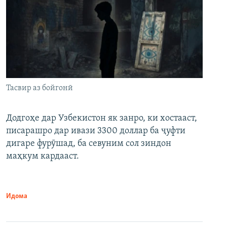
Тасвир аз бойгонӣ
Додгоҳе дар Узбекистон як занро, ки хостааст,
писарашро дар ивази 3300 доллар ба ҷуфти
дигаре фурӯшад, ба севуним сол зиндон
маҳкум кардааст.
Идома