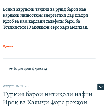
Бонки аврупоии таҷдид ва рушд барои нав
кардани иншоотҳои энергетикӣ дар шаҳри
Кӯлоб ва кам кардани талафоти барқ, ба
Тоҷикистон 10 миллион евро қарз медиҳад.
Идома
Ба дигарон фиристед
Август 06, 2026
Туркия барои интиқоли нафти
Ироқ ва Халиҷи Форс роҳҳои