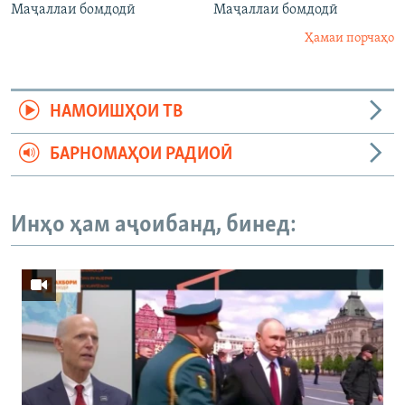
Маҷаллаи бомдодӣ
Маҷаллаи бомдодӣ
Ҳамаи порчаҳо
НАМОИШҲОИ ТВ
БАРНОМАҲОИ РАДИОӢ
Инҳо ҳам аҷоибанд, бинед: