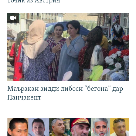
тоҷик аз Австрия
Маъракаи зидди либоси “бегона” дар
Панҷакент