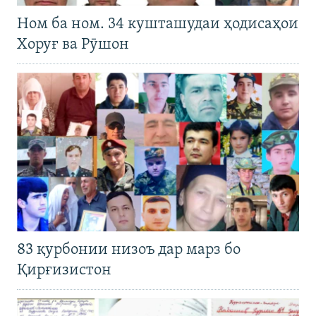
Ном ба ном. 34 кушташудаи ҳодисаҳои
Хоруғ ва Рӯшон
83 қурбонии низоъ дар марз бо
Қирғизистон