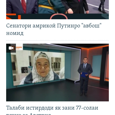
Cенатори амрикоӣ Путинро "авбош"
номид
Талаби истирдоди як зани 77-солаи