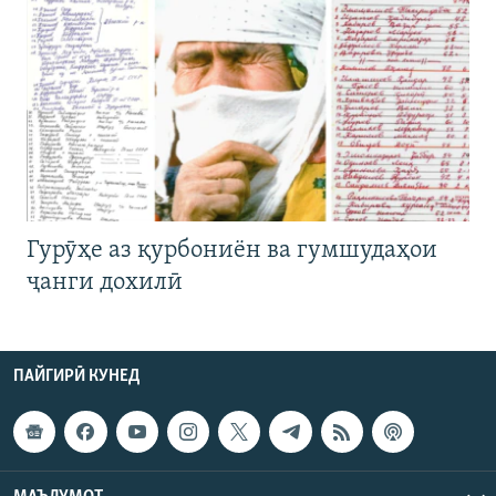
Гурӯҳе аз қурбониён ва гумшудаҳои
ҷанги дохилӣ
ПАЙГИРӢ КУНЕД