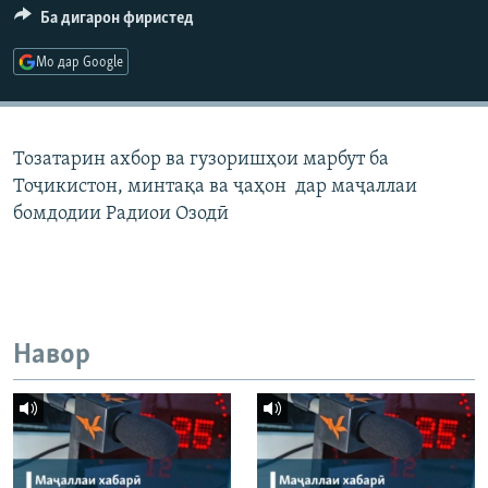
Ба дигарон фиристед
ГУЗОРИШҲОИ РАДИОӢ
Русский
Мо дар Google
ПАЙГИРӢ КУНЕД
Тозатарин ахбор ва гузоришҳои марбут ба
Тоҷикистон, минтақа ва ҷаҳон дар маҷаллаи
бомдодии Радиои Озодӣ
Ҳамаи сомонаҳои RFE/RL
Навор