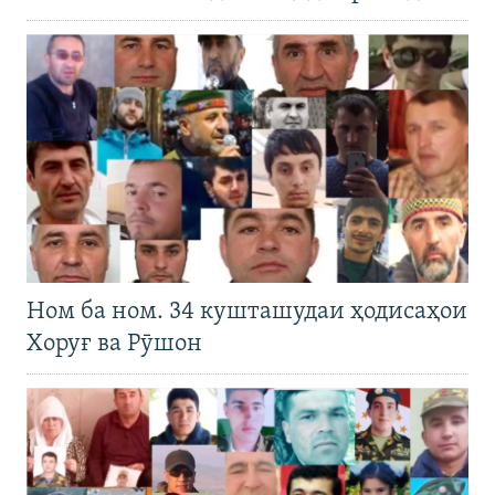
Ном ба ном. 34 кушташудаи ҳодисаҳои
Хоруғ ва Рӯшон