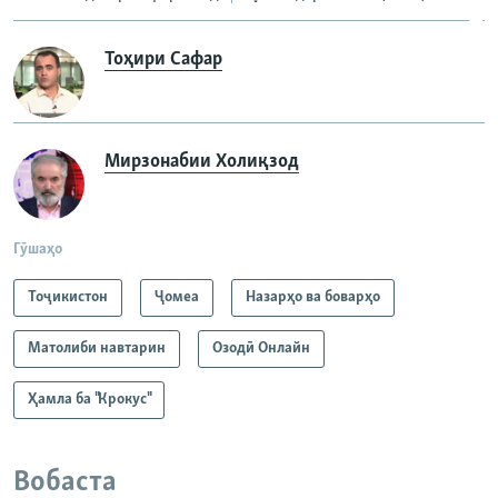
Тоҳири Сафар
Мирзонабии Холиқзод
Гӯшаҳо
Тоҷикистон
Ҷомeа
Назарҳо ва боварҳо
Матолиби навтарин
Озодӣ Онлайн
Ҳамла ба "Крокус"
Вобаста