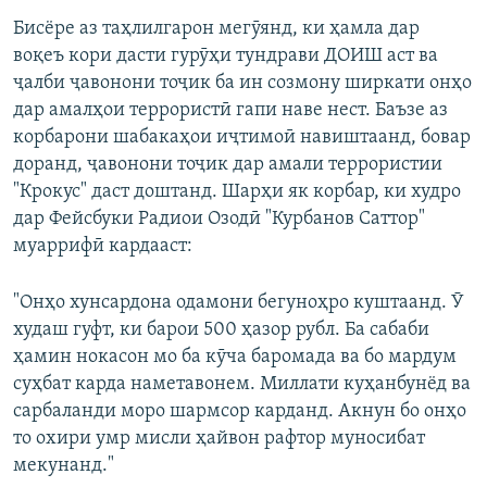
Бисёре аз таҳлилгарон мегӯянд, ки ҳамла дар
воқеъ кори дасти гурӯҳи тундрави ДОИШ аст ва
ҷалби ҷавонони тоҷик ба ин созмону ширкати онҳо
дар амалҳои террористӣ гапи наве нест. Баъзе аз
корбарони шабакаҳои иҷтимоӣ навиштаанд, бовар
доранд, ҷавонони тоҷик дар амали террористии
"Крокус" даст доштанд. Шарҳи як корбар, ки худро
дар Фейсбуки Радиои Озодӣ "Курбанов Саттор"
муаррифӣ кардааст:
"Онҳо хунсардона одамони бегуноҳро куштаанд. Ӯ
худаш гуфт, ки барои 500 ҳазор рубл. Ба сабаби
ҳамин нокасон мо ба кӯча баромада ва бо мардум
суҳбат карда наметавонем. Миллати куҳанбунёд ва
сарбаланди моро шармсор карданд. Акнун бо онҳо
то охири умр мисли ҳайвон рафтор муносибат
мекунанд."