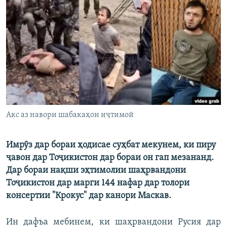
ГУЗОРИШҲОИ РАДИОӢ
Русский
ПАЙГИРӢ КУНЕД
Ҳамаи сомонаҳои RFE/RL
Акс аз навори шабакаҳои иҷтимоӣ
Имрӯз дар бораи ҳодисае суҳбат мекунем, ки пиру
ҷавон дар Тоҷикистон дар бораи он гап мезананд.
Дар бораи нақши эҳтимолии шаҳрвандони
Тоҷикистон дар марги 144 нафар дар толори
консертии "Крокус" дар канори Маскав.
Ин дафъа мебинем, ки шаҳрвандони Русия дар