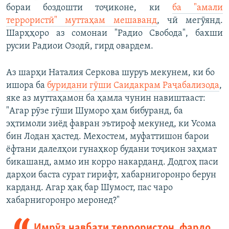
бораи боздошти тоҷиконе, ки
ба "амали
террористӣ" муттаҳам мешаванд
, чӣ мегӯянд.
Шарҳҳоро аз сомонаи "Радио Свобода", бахши
русии Радиои Озодӣ, гирд овардем.
Аз шарҳи Наталия Серкова шуруъ мекунем, ки бо
ишора ба
буридани гӯши Саидакрам Раҷабализода
,
яке аз муттаҳамон ба ҳамла чунин навиштааст:
"Агар рӯзе гӯши Шуморо ҳам бибуранд, ба
эҳтимоли зиёд фавран эътироф мекунед, ки Усома
бин Лодан ҳастед. Мехостем, муфаттишон барои
ёфтани далелҳои гунаҳкор будани тоҷикон заҳмат
бикашанд, аммо ин корро накарданд. Додгоҳ паси
дарҳои баста сурат гирифт, хабарнигоронро берун
карданд. Агар ҳақ бар Шумост, пас чаро
хабарнигоронро меронед?"
Имрӯз навбати террористон, фардо