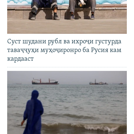
Суст шудани рубл ва ихроҷи густурда
таваҷҷуҳи муҳоҷиронро ба Русия кам
кардааст