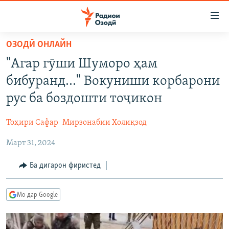
Пайвандҳои
дастрасӣ
Ҷаҳиш
ОЗОДӢ ОНЛАЙН
ба
ГӮШАҲО
"Агар гӯши Шуморо ҳам
мояи
ГАПИ ОЗОД
СИЁСАТ
аслӣ
бибуранд..." Вокуниши корбарони
РӮЗГОРИ МУҲОҶИР
Ҷаҳиш
ИҚТИСОД
рус ба боздошти тоҷикон
ба
САЛОМ, ХОҲАР
ҶОМЕА
феҳристи
Тоҳири Сафар
Мирзонабии Холиқзод
ТАҲҚИҚОТ
ҚАЗИЯИ "КРОКУС"
аслӣ
Ҷаҳиш
Март 31, 2024
ҶАНГ ДАР УКРАИНА
ОСИЁИ МАРКАЗӢ
ба
НАЗАРИ МАРДУМ
ФАРҲАНГ
Ба дигарон фиристед
ҷустор
ЧАНДРАСОНАӢ
МЕҲМОНИ ОЗОДӢ
БЛОГИСТОН
Мо дар Google
РӮЙХАТҲО
ВАРЗИШ
ОЗОДӢ ОНЛАЙН
ВИДЕО
КИТОБҲОИ ОЗОДӢ
НИГОРИСТОН