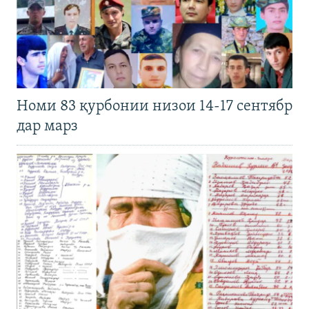
Номи 83 қурбонии низои 14-17 сентябр
дар марз