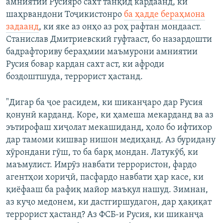
амниятии Русияро сахт танқид кардаанд, ки
шаҳрвандони Тоҷикистонро
ба ҳадде бераҳмона
задаанд
, ки яке аз онҳо аз роҳ рафтан мондааст.
Станислав Дмитриевский гуфтааст, бо назардошти
бадрафториву бераҳмии маъмурони амниятии
Русия бовар кардан сахт аст, ки афроди
боздоштшуда, террорист ҳастанд.
"Дигар ба ҷое расидем, ки шиканҷаро дар Русия
қонунӣ карданд. Коре, ки ҳамеша мекарданд ва аз
эътирофаш хиҷолат мекашиданд, ҳоло бо ифтихор
дар тамоми кишвар нишон медиҳанд. Аз буридану
хӯрондани гӯш, то ба барқ мондан. Латукӯб, ки
маъмулист. Имрӯз навбати террористон, фардо
агентҳои хориҷӣ, пасфардо навбати ҳар касе, ки
қиёфааш ба рафиқ майор маъқул нашуд. Зимнан,
аз куҷо медонем, ки дастгиршудагон, дар ҳақиқат
террорист ҳастанд? Аз ФСБ-и Русия, ки шиканҷа