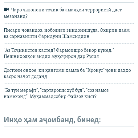
Чаро ҷавонони тоҷик ба амалҳои террористӣ даст
мезананд?
Писари човандоз, ноболиғи зиндонишуда. Охирин паём
ва сарнавишти Фаридуни Шамсиддин
"Аз Тоҷикистон ҳастед? Фармоишро бекор кунед."
Пешниҳодҳои зидди муҳоҷирон дар Русия
Достони онҳое, ки ҳангоми ҳамла ба "Крокус" ҷони даҳҳо
касро наҷот доданд
"Ба тӯй мерафт", "сартароши хуб буд", "соз намоз
намехонд". Муҳаммадсобир Файзов кист?
Инҳо ҳам аҷоибанд, бинед: