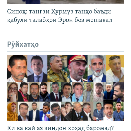
Сипоҳ: тангаи Ҳурмуз танҳо баъди
қабули талабҳои Эрон боз мешавад
Рӯйхатҳо
Кӣ ва кай аз зиндон хоҳад баромад?