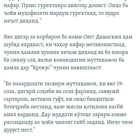
нафар. Пулис гурехтанро авлотар донист. Онҳо ба
ҷойи муҳофизати мардум гурехтанд, то худро
наҷот диҳанд."
Яке дигар аз корбарон бо номи Олег Дамаскин ҳам
шубҳа кардааст, ки чаҳор нафар метавонистанд,
чунин ҳамлаи хунине анҷом диҳанд ва бо ишора
ба синну сол, вазъи хонаводагии муттаҳамон ба
ҳамла дар “Крокус” чунин навиштааст:
"Бо назардошти тасвири муттаҳамон, ки яке 19-
сола, дигарӣ соҳиби як села фарзанд, саввумӣ
сартарош, метавон гуфт, ки онҳо бандитҳои
ботаҷриба нестанд, вале мисли қотилони касбӣ
амал карданд. Дар муддати кӯтоҳе зарари азиме
расонданду аз ҷойи ҷиноят ғайб заданд. Инҷо чизе
дуруст нест."