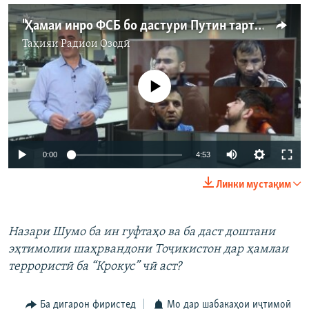
"Ҳамаи инро ФСБ бо дастури Путин тартиб дод..."
Таҳияи
Радиои Озодӣ
Феълан кор намекунад
Auto
0:00
4:53
240p
Линки мустақим
360p
Auto
240p
360p
480p
480p
Назари Шумо ба ин гуфтаҳо ва ба даст доштани
эҳтимолии шаҳрвандони Тоҷикистон дар ҳамлаи
720p
720p
1080p
террористӣ ба “Крокус” чӣ аст?
1080p
Ба дигарон фиристед
Мо дар шабакаҳои иҷтимоӣ