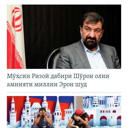
Мӯҳсин Ризоӣ дабири Шӯрои олии
амнияти миллии Эрон шуд