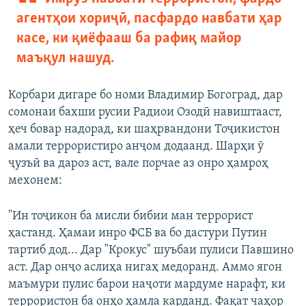
агентҳои хориҷӣ, пасфардо навбати ҳар
касе, ки қиёфааш ба рафиқ майор
маъқул нашуд.
Корбари дигаре бо номи Владимир Богоград, дар
сомонаи бахши русии Радиои Озодӣ навиштааст,
ҳеч бовар надорад, ки шаҳрвандони Тоҷикистон
амали террористиро анҷом додаанд. Шарҳи ӯ
ҷузъӣ ва дароз аст, вале порчае аз онро ҳамроҳ
мехонем:
"Ин тоҷикон ба мисли бибии ман террорист
ҳастанд. Ҳамаи инро ФСБ ва бо дастури Путин
тартиб дод... Дар "Крокус" шуъбаи пулиси Павшино
аст. Дар онҷо аслиҳа нигаҳ медоранд. Аммо ягон
маъмури пулис барои наҷоти мардуме нарафт, ки
террористон ба онҳо ҳамла карданд. Фақат чаҳор