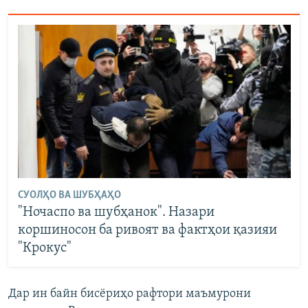
СУОЛҲО ВА ШУБҲАҲО
"Ночаспо ва шубҳанок". Назари
коршиносон ба ривоят ва фактҳои қазияи
"Крокус"
Дар ин байн бисёриҳо рафтори маъмурони