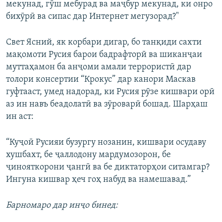
мекунад, гӯш мебурад ва маҷбур мекунад, ки онро
бихӯрӣ ва сипас дар Интернет мегузорад?"
Свет Ясний, як корбари дигар, бо танқиди сахти
мақомоти Русия барои бадрафторӣ ва шиканҷаи
муттаҳамон ба анҷоми амали террористӣ дар
толори консертии “Крокус” дар канори Маскав
гуфтааст, умед надорад, ки Русия рӯзе кишвари орӣ
аз ин навъ беадолатӣ ва зӯроварӣ бошад. Шарҳаш
ин аст:
“Куҷоӣ Русияи бузургу нозанин, кишвари осудаву
хушбахт, бе ҷаллодону мардумозорон, бе
ҷинояткорони ҷангӣ ва бе диктаторҳои ситамгар?
Ингуна кишвар ҳеч гоҳ набуд ва намешавад.”
Барномаро дар инҷо бинед: