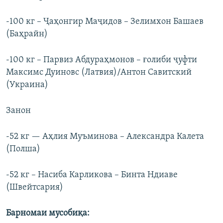
-100 кг – Ҷаҳонгир Маҷидов – Зелимхон Башаев
(Баҳрайн)
-100 кг – Парвиз Абдураҳмонов – ғолиби ҷуфти
Максимс Дуиновс (Латвия)/Антон Савитский
(Украина)
Занон
-52 кг — Аҳлия Муъминова – Александра Калета
(Полша)
-52 кг – Насиба Карликова – Бинта Ндиаве
(Швейтсария)
Барномаи мусоби
қ
а: