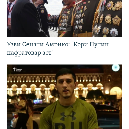
Узви Сенати Амрико: "Кори Путин
нафратовар аст"