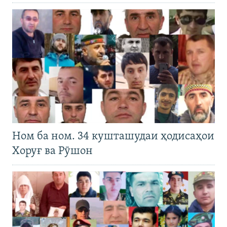
Ном ба ном. 34 кушташудаи ҳодисаҳои
Хоруғ ва Рӯшон