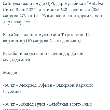
байнулмилалии ҷудо (IJF), дар мусобиқаи “Antalya
Grand Slam 2024” иштироки 628 варзишгар (355
мард ва 273 зан) аз 93 кишвари панҷ қораи ҷаҳон
дар назар аст.
Ба ҳайати дастаи мунтахаби Тоҷикистон 12
варзишгар (10 мард ва 2 зан) дохиланд.
Рақибони паҳлавонони тоҷик дар даври
муқаддамотӣ:
Мардон
-60 кг – Меҳрзод Суфиев – Эмирхон Қарахон
(Туркия)
-60 кг – Ҳақдод Гулов - Бямбаҷав Тсогт-Очир