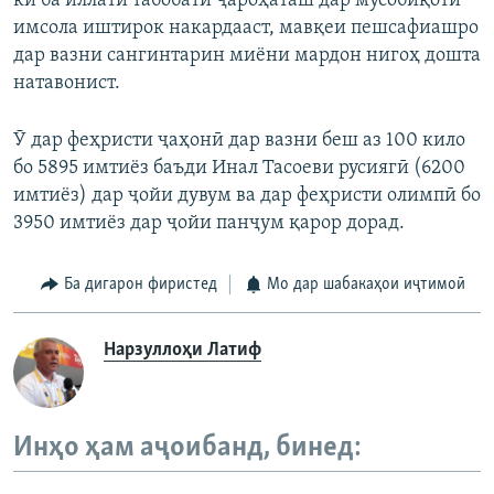
ки ба иллати табобати ҷароҳаташ дар мусобиқоти
имсола иштирок накардааст, мавқеи пешсафиашро
дар вазни сангинтарин миёни мардон нигоҳ дошта
натавонист.
Ӯ дар феҳристи ҷаҳонӣ дар вазни беш аз 100 кило
бо 5895 имтиёз баъди Инал Тасоеви русиягӣ (6200
имтиёз) дар ҷойи дувум ва дар феҳристи олимпӣ бо
3950 имтиёз дар ҷойи панҷум қарор дорад.
Ба дигарон фиристед
Мо дар шабакаҳои иҷтимоӣ
Нарзуллоҳи Латиф
Инҳо ҳам аҷоибанд, бинед: