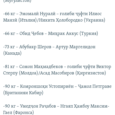
(Муғулистон)
-66 кг – Эмомалӣ Нуралӣ – ғолиби ҷуфти Илиос
Манзӣ (Италия)/Никита Ҳолобородко (Украина)
-66 кг – Обид Ҷебов – Миҳрак Аккус (Туркия)
-73 кг – Абубакр Шеров – Артур Маргелидон
(Канада)
-81 кг – Сомон Маҳмадбеков – ғолиби ҷуфти Виктор
Стерпу (Молдоа)/Асад Масобиров (Қирғизистон)
-90 кг – Комроншоҳи Устопириён – Ҷамол Петграве
(Британияи Кабир)
-90 кг – Умедҷон Раҷабов – Нгаяп Ҳамбоу Максим-
Гаел (Фаронса)