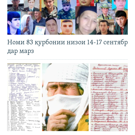
Номи 83 қурбонии низои 14-17 сентябр
дар марз