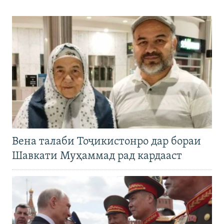
Вена талаби Тоҷикистонро дар бораи
Шавкати Муҳаммад рад кардааст