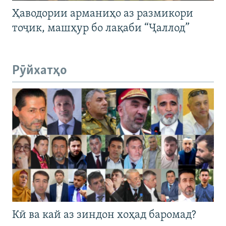
Ҳаводории арманиҳо аз размикори
тоҷик, машҳур бо лақаби “Ҷаллод”
Рӯйхатҳо
Кӣ ва кай аз зиндон хоҳад баромад?