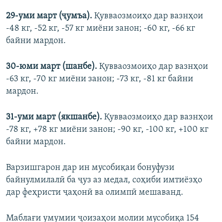
2
9
-
у
ми март (
ҷ
умъа).
Қувваозмоиҳо дар вазнҳои
-48 кг, -52 кг, -57 кг миёни занон; -60 кг, -66 кг
байни мардон.
30
-
ю
ми март (шанбе).
Қувваозмоиҳо дар вазнҳои
-63 кг, -70 кг миёни занон; -73 кг, -81 кг байни
мардон.
31
-уми март (якшанбе).
Қувваозмоиҳо дар вазнҳои
-78 кг, +78 кг миёни занон; -90 кг, -100 кг, +100 кг
байни мардон.
Варзишгарон дар ин мусобиқаи бонуфузи
байнулмилалӣ ба ҷуз аз медал, соҳиби имтиёзҳо
дар феҳристи ҷаҳонӣ ва олимпӣ мешаванд.
Маблағи умумии ҷоизаҳои молии мусобиқа 154