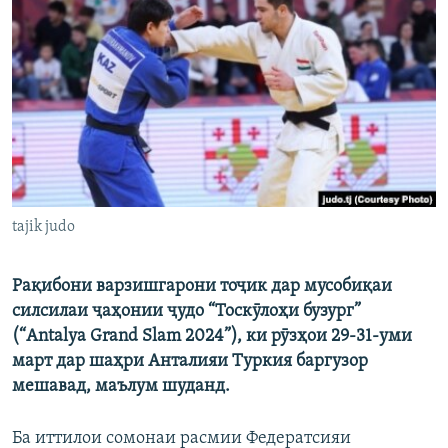
ГУЗОРИШҲОИ РАДИОӢ
Русский
ПАЙГИРӢ КУНЕД
Ҳамаи сомонаҳои RFE/RL
tajik judo
Рақибони варзишгарони тоҷик дар мусобиқаи
силсилаи ҷаҳонии ҷудо “Тоскӯлоҳи бузург”
(“Antalya Grand Slam 2024”), ки рӯзҳои 29-31-уми
март дар шаҳри Анталияи Туркия баргузор
мешавад, маълум шуданд.
Ба иттилои сомонаи расмии Федератсияи