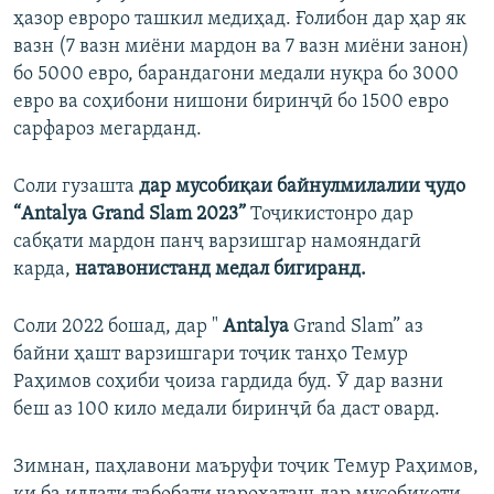
ҳазор евроро ташкил медиҳад. Ғолибон дар ҳар як
вазн (7 вазн миёни мардон ва 7 вазн миёни занон)
бо 5000 евро, барандагони медали нуқра бо 3000
евро ва соҳибони нишони биринҷӣ бо 1500 евро
сарфароз мегарданд.
Соли гузашта
дар мусоби
қ
аи
байнулмилалии
ҷ
удо
“
Antalya Grand Slam 2023”
Тоҷикистонро дар
сабқати мардон панҷ варзишгар намояндагӣ
карда,
натавонистанд
медал
бигиранд
.
Соли 2022 бошад, дар "
Antalya
Grand Slam” аз
байни ҳашт варзишгари тоҷик танҳо Темур
Раҳимов соҳиби ҷоиза гардида буд. Ӯ дар вазни
беш аз 100 кило медали биринҷӣ ба даст овард.
Зимнан, паҳлавони маъруфи тоҷик Темур Раҳимов,