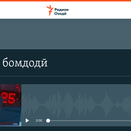
 бомдодӣ
Феълан кор намекунад
0:00