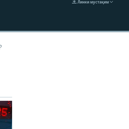
Линки мустақим
EMBED
р