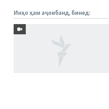
Инҳо ҳам аҷоибанд, бинед:
Русский
ПАЙГИРӢ КУНЕД
Ҳамаи сомонаҳои RFE/RL
Пахтакорони Фархор аз тақсими об
шикоят доранд