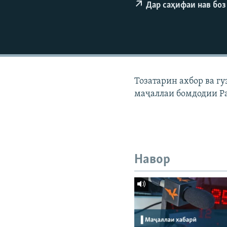
ГУЗОРИШҲОИ РАДИОӢ
Дар саҳифаи нав боз
Тозатарин ахбор ва г
маҷаллаи бомдодии Р
Навор