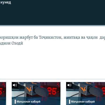
 кунед
узоришҳои марбут ба Тоҷикистон, минтақа ва ҷаҳон да
адиои Озодӣ