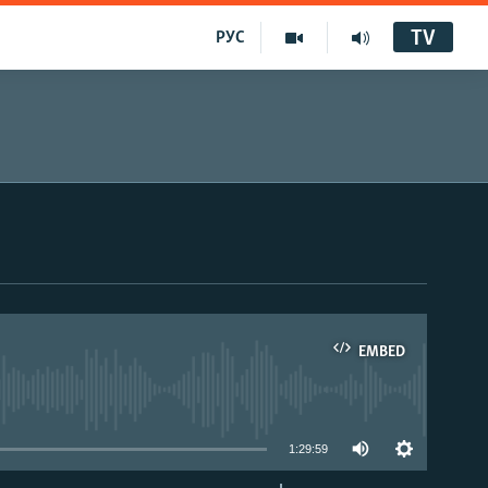
TV
РУС
EMBED
1:29:59