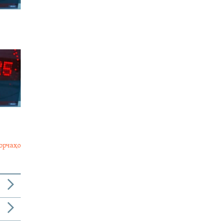
орчаҳо