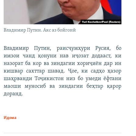
Владимир Путин. Акс аз бойгонӣ
Владимир Путин, раисҷумҳури Русия, бо
имзои чанд қонуни нав иҷозат додааст, ки
назорат ба кор ва зиндагии хориҷиён дар ин
кишвар сахттар шавад. Ҷое, ки садҳо ҳазор
шаҳрванди Тоҷикистон низ бо умеди ёфтани
маоши муносиб ва зиндагии беҳтар қарор
доранд.
Идома