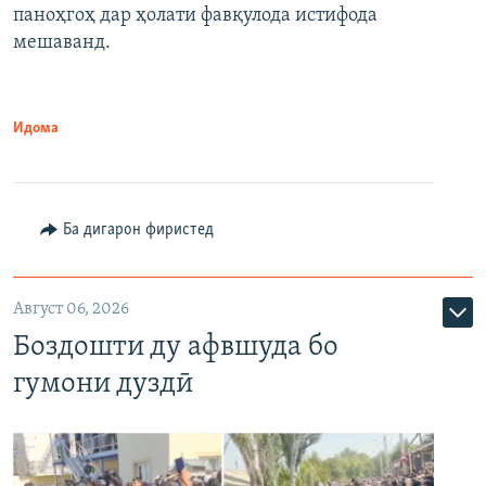
паноҳгоҳ дар ҳолати фавқулода истифода
мешаванд.
Идома
Ба дигарон фиристед
Август 06, 2026
Боздошти ду афвшуда бо
гумони дуздӣ