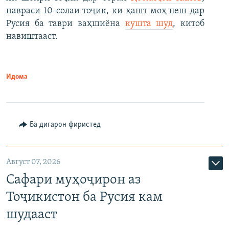
навраси 10-солаи тоҷик, ки ҳашт моҳ пеш дар
Русия ба таври ваҳшиёна
кушта шуд
, китоб
навиштааст.
Идома
Ба дигарон фиристед
Август 07, 2026
Сафари муҳоҷирон аз
Тоҷикистон ба Русия кам
шудааст