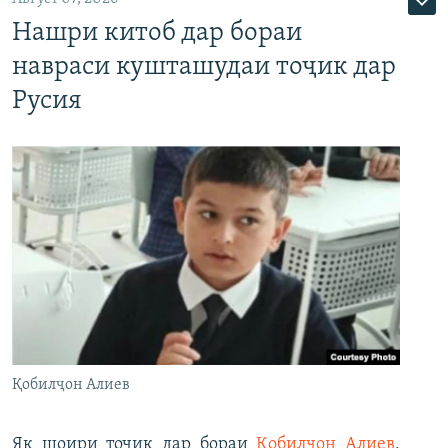
Нашри китоб дар бораи
навраси кушташудаи тоҷик дар
Русия
Қобилҷон Алиев
Як шоири тоҷик дар бораи
Қобилҷон Алиев
,