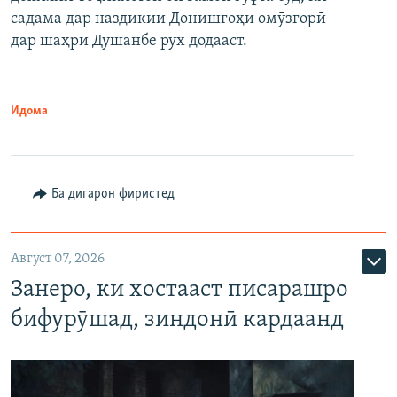
садама дар наздикии Донишгоҳи омӯзгорӣ
дар шаҳри Душанбе рух додааст.
Идома
Ба дигарон фиристед
Август 07, 2026
Занеро, ки хостааст писарашро
бифурӯшад, зиндонӣ кардаанд