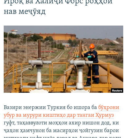
Ироқ ва Халиҷи Форс роҳҳои
нав меҷӯяд
Вазири энержии Туркия бо ишора ба
бӯҳрони
убур ва мурури киштиҳо дар тангаи Ҳурмуз
гуфт, таҳаввулоти моҳҳои ахир нишон дод, ки
ҷаҳон ҳамчунон ба масирҳои ҷойгузин барои