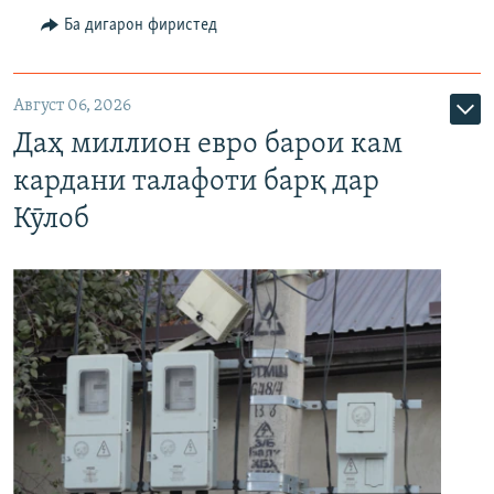
Ба дигарон фиристед
Август 06, 2026
Даҳ миллион евро барои кам
кардани талафоти барқ дар
Кӯлоб