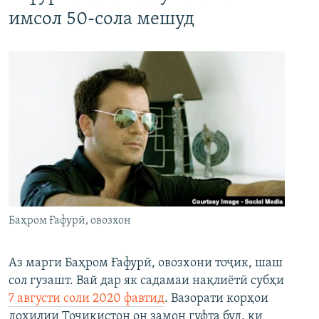
имсол 50-сола мешуд
Баҳром Ғафурӣ, овозхон
Аз марги Баҳром Ғафурӣ, овозхони тоҷик, шаш
сол гузашт. Вай дар як садамаи нақлиётӣ субҳи
7 августи соли 2020 фавтид
. Вазорати корҳои
дохилии Тоҷикистон он замон гуфта буд, ки