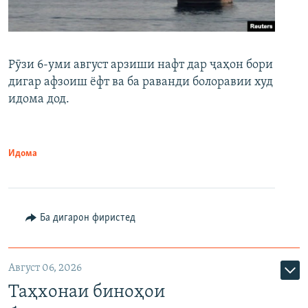
Рӯзи 6-уми август арзиши нафт дар ҷаҳон бори
дигар афзоиш ёфт ва ба раванди болоравии худ
идома дод.
Идома
Ба дигарон фиристед
Август 06, 2026
Таҳхонаи биноҳои