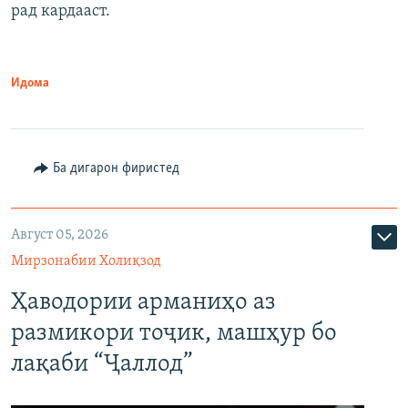
рад кардааст.
Идома
Ба дигарон фиристед
Август 05, 2026
Мирзонабии Холиқзод
Ҳаводории арманиҳо аз
размикори тоҷик, машҳур бо
лақаби “Ҷаллод”