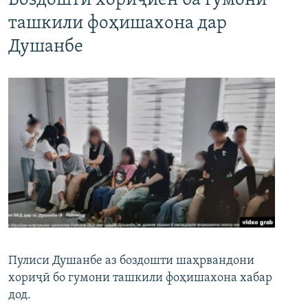
Боздошти хориҷиён ба гумони
ташкили фоҳишахона дар
Душанбе
Пулиси Душанбе аз боздошти шаҳрвандони
хориҷӣ бо гумони ташкили фоҳишахона хабар
дод.