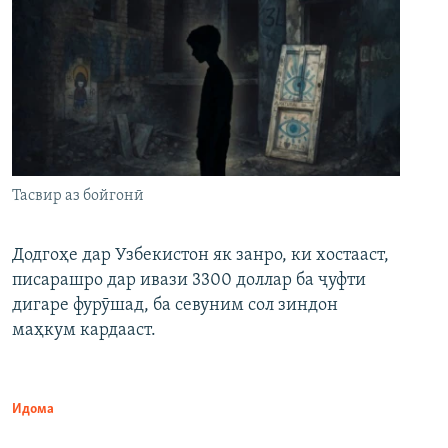
Тасвир аз бойгонӣ
Додгоҳе дар Узбекистон як занро, ки хостааст,
писарашро дар ивази 3300 доллар ба ҷуфти
дигаре фурӯшад, ба севуним сол зиндон
маҳкум кардааст.
Идома