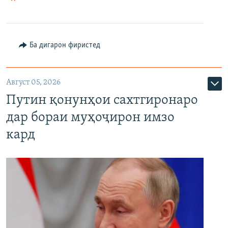
Ба дигарон фиристед
Август 05, 2026
Путин қонунҳои сахтгиронаро
дар бораи муҳоҷирон имзо
кард