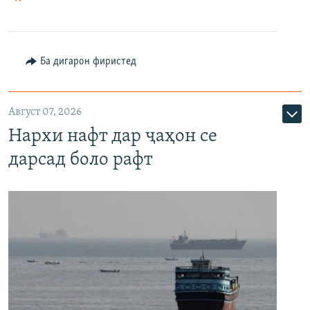
Ба дигарон фиристед
Август 07, 2026
Нархи нафт дар ҷаҳон се
дарсад боло рафт