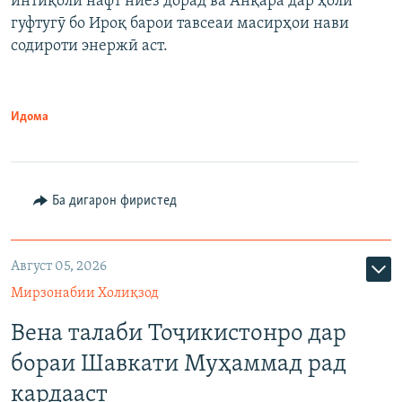
интиқоли нафт ниёз дорад ва Анқара дар ҳоли
гуфтугӯ бо Ироқ барои тавсеаи масирҳои нави
содироти энержӣ аст.
Идома
Ба дигарон фиристед
Август 05, 2026
Мирзонабии Холиқзод
Вена талаби Тоҷикистонро дар
бораи Шавкати Муҳаммад рад
кардааст