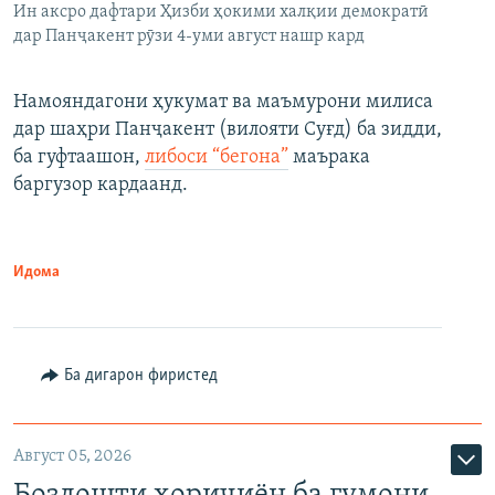
Ин аксро дафтари Ҳизби ҳокими халқии демократӣ
дар Панҷакент рӯзи 4-уми август нашр кард
Намояндагони ҳукумат ва маъмурони милиса
дар шаҳри Панҷакент (вилояти Суғд) ба зидди,
ба гуфтаашон,
либоси “бегона”
маърака
баргузор кардаанд.
Идома
Ба дигарон фиристед
Август 05, 2026