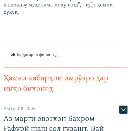
кашидаву муҳокима мекунанд", - гуфт ҳомии
ҳуқуқ.
Ба дигарон фиристед
Ҳамаи хабарҳои имрӯзро дар
инҷо бихонед
Август 08, 2026
Аз марги овозхон Баҳром
Ғафурӣ шаш сол гузашт. Вай