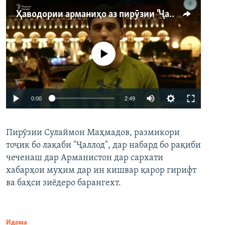
Ҳаводории арманиҳо аз пирӯзии "Ҷаллод"-и тоҷик
Феълан кор намекунад
Auto
0:00
2:49
240p
Пирӯзии Сулаймон Маҳмадов, размикори
360p
тоҷик бо лақаби "Ҷаллод", дар набард бо рақиби
480p
Auto
240p
360p
480p
чеченаш дар Арманистон дар сархати
720p
хабарҳои муҳим дар ин кишвар қарор гирифт
720p
1080p
ва баҳси зиёдеро барангехт.
1080p
Идома