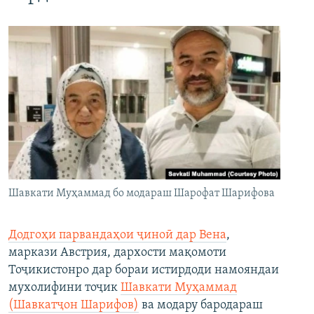
Шавкати Муҳаммад бо модараш Шарофат Шарифова
Додгоҳи парвандаҳои ҷиноӣ дар Вена
,
маркази Австрия, дархости мақомоти
Тоҷикистонро дар бораи истирдоди намояндаи
мухолифини тоҷик
Шавкати Муҳаммад
(Шавкатҷон Шарифов)
ва модару бародараш