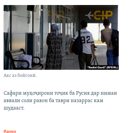
Акс аз бойгонӣ.
Сафари муҳоҷирони тоҷик ба Русия дар нимаи
аввали соли равон ба таври назаррас кам
шудааст.
Идома