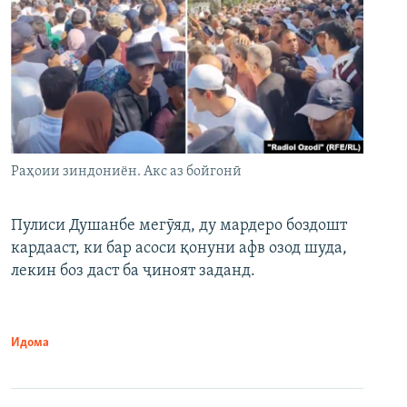
Раҳоии зиндониён. Акс аз бойгонӣ
Пулиси Душанбе мегӯяд, ду мардеро боздошт
кардааст, ки бар асоси қонуни афв озод шуда,
лекин боз даст ба ҷиноят заданд.
Идома