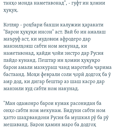
танҳо монда наметавонад", - гуфт ин ҳомии
ҳуқуқ.
Котляр - роҳбари бахши калужии ҳаракати
"Барои ҳуқуқи инсон" аст. Вай бо ин амалаш
маъруф аст, ки мудовим афродеро дар
манзилҳояш сабти ном мекунад, ки
наметавонад, қайди ҷойи зистро дар Русия
пайдо кунанд. Пештар ин ҳомии ҳуқуқро
барои амали мазкураш чанд маротиба ҷарима
бастаанд. Моҳи феврали соли ҷорӣ додгоҳ ба ӯ
амр дод, ки дигар бештар аз шаш касро дар
манзили худ сабти ном накунад.
"Ман одамонро барои кумак расонидан ба
онҳо сабти ном мекунам. Бидуни сабти ном
ҳатто шаҳрвандони Русия ба мушкил рӯ ба рӯ
мешаванд. Барои ҳамин маро ба додгоҳ