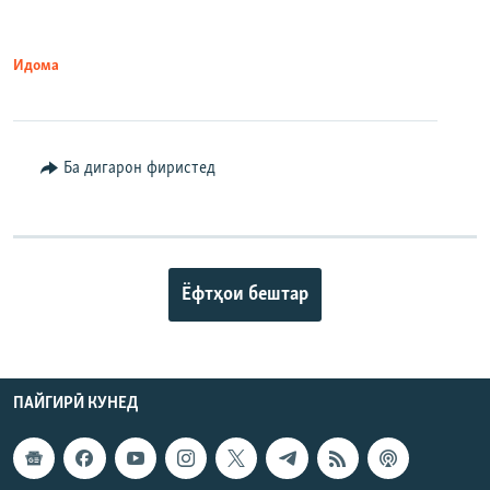
Идома
Ба дигарон фиристед
Ёфтҳои бештар
ПАЙГИРӢ КУНЕД