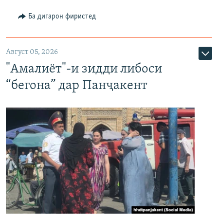
Ба дигарон фиристед
Август 05, 2026
"Амалиёт"-и зидди либоси
“бегона” дар Панҷакент