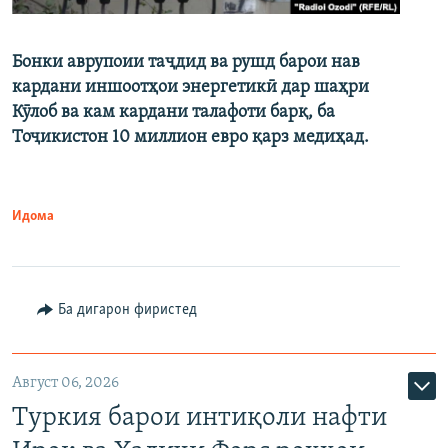
Бонки аврупоии таҷдид ва рушд барои нав
кардани иншоотҳои энергетикӣ дар шаҳри
Кӯлоб ва кам кардани талафоти барқ, ба
Тоҷикистон 10 миллион евро қарз медиҳад.
Идома
Ба дигарон фиристед
Август 06, 2026
Туркия барои интиқоли нафти