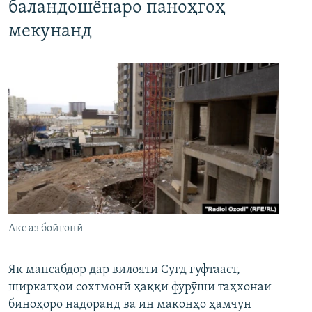
баландошёнаро паноҳгоҳ
мекунанд
Акс аз бойгонӣ
Як мансабдор дар вилояти Суғд гуфтааст,
ширкатҳои сохтмонӣ ҳаққи фурӯши таҳхонаи
биноҳоро надоранд ва ин маконҳо ҳамчун