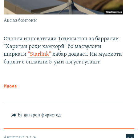
Акс аз бойгонӣ
Оҷонси инноватсияи Тоҷикистон аз баррасии
“Харитаи роҳи ҳамкорӣ” бо масъулони
ширкати
“Starlink”
хабар додааст. Ин мулоқоти
бархат ё онлайнӣ 5-уми август гузашт.
Идома
Ба дигарон фиристед
Август 07, 2026