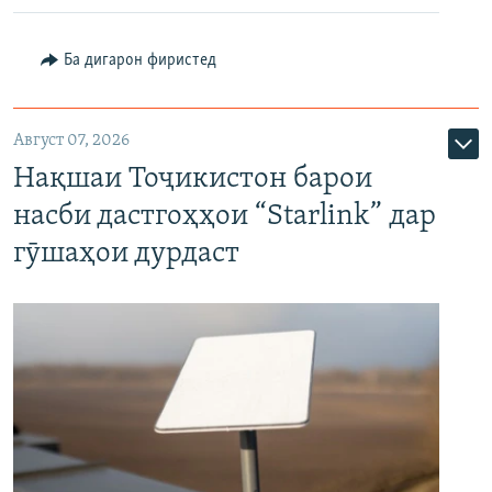
Ба дигарон фиристед
Август 07, 2026
Нақшаи Тоҷикистон барои
насби дастгоҳҳои “Starlink” дар
гӯшаҳои дурдаст