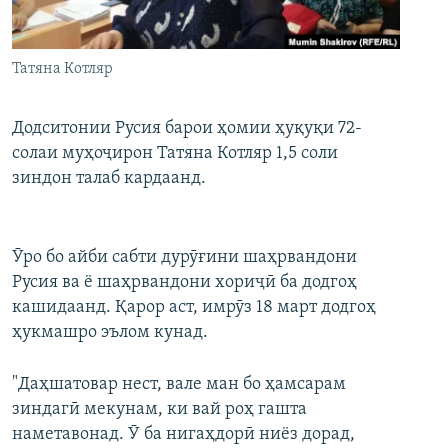
ГУЗОРИШҲОИ РАДИОӢ
Русский
Татяна Котляр
ПАЙГИРӢ КУНЕД
Додситонии Русия барои ҳомии ҳуқуқи 72-
солаи муҳоҷирон Татяна Котляр 1,5 соли
зиндон талаб кардаанд.
Ҳамаи сомонаҳои RFE/RL
Ӯро бо айби сабти дурӯғини шаҳрвандони
Русия ва ё шаҳрвандони хориҷӣ ба додгоҳ
кашидаанд. Қарор аст, имрӯз 18 март додгоҳ
ҳукмашро эълом кунад.
"Даҳшатовар нест, вале ман бо ҳамсарам
зиндагӣ мекунам, ки вай роҳ гашта
наметавонад. Ӯ ба нигаҳдорӣ ниёз дорад,