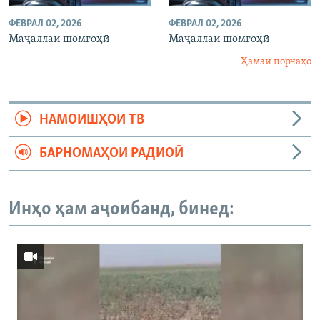
ФЕВРАЛ 02, 2026
ФЕВРАЛ 02, 2026
Маҷаллаи шомгоҳӣ
Маҷаллаи шомгоҳӣ
Ҳамаи порчаҳо
НАМОИШҲОИ ТВ
БАРНОМАҲОИ РАДИОӢ
Инҳо ҳам аҷоибанд, бинед: