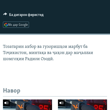
ГУЗОРИШҲОИ РАДИОӢ
Русский
Ба дигарон фиристед
ПАЙГИРӢ КУНЕД
Мо дар Google
Тозатарин ахбор ва гузоришҳои марбут ба
Тоҷикистон, минтақа ва ҷаҳон дар маҷаллаи
Ҳамаи сомонаҳои RFE/RL
шомгоҳии Радиои Озодӣ.
Навор