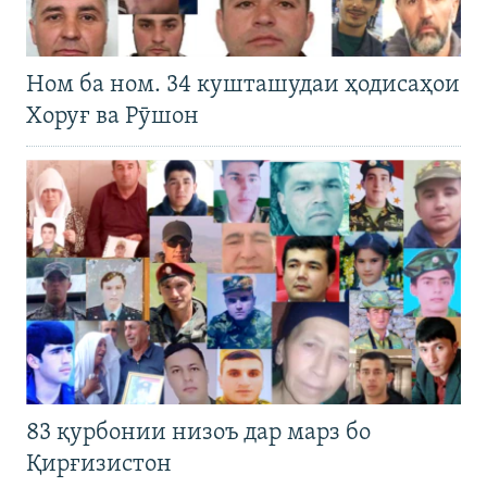
Ном ба ном. 34 кушташудаи ҳодисаҳои
Хоруғ ва Рӯшон
83 қурбонии низоъ дар марз бо
Қирғизистон