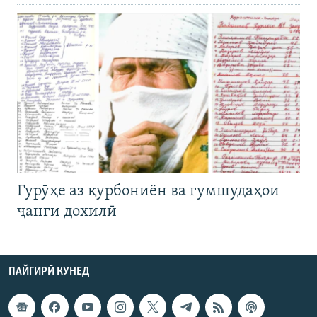
Гурӯҳе аз қурбониён ва гумшудаҳои
ҷанги дохилӣ
ПАЙГИРӢ КУНЕД