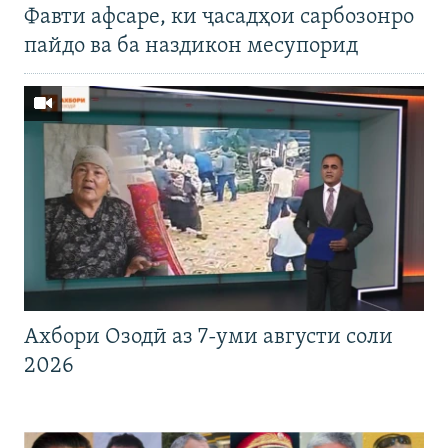
Фавти афсаре, ки ҷасадҳои сарбозонро
пайдо ва ба наздикон месупорид
Ахбори Озодӣ аз 7-уми августи соли
2026