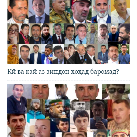
Кӣ ва кай аз зиндон хоҳад баромад?