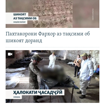
Пахтакорони Фархор аз тақсими об
шикоят доранд