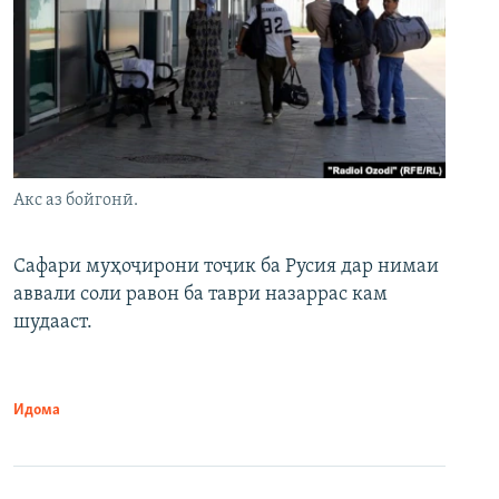
Акс аз бойгонӣ.
Сафари муҳоҷирони тоҷик ба Русия дар нимаи
аввали соли равон ба таври назаррас кам
шудааст.
Идома