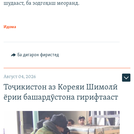
шудааст, ба зодгоҳаш меоранд.
Идома
Ба дигарон фиристед
Август 04, 2026
Тоҷикистон аз Кореяи Шимолӣ
ёрии башардӯстона гирифтааст