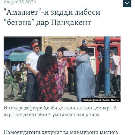
Август 05, 2026
"Амалиёт"-и зидди либоси
“бегона” дар Панҷакент
Ин аксро дафтари Ҳизби ҳокими халқии демократӣ
дар Панҷакент рӯзи 4-уми август нашр кард
Намояндагони ҳукумат ва маъмурони милиса