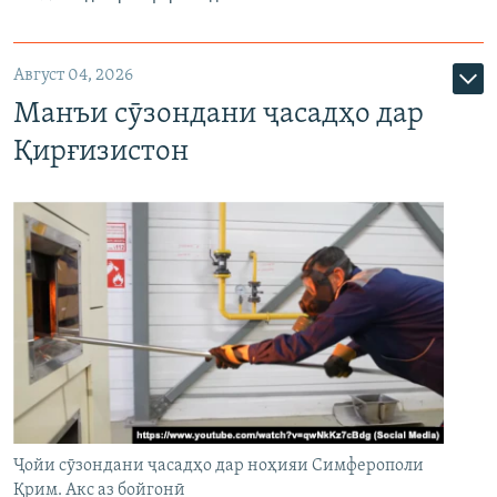
Август 04, 2026
Манъи сӯзондани ҷасадҳо дар
Қирғизистон
Ҷойи сӯзондани ҷасадҳо дар ноҳияи Симферополи
Қрим. Акс аз бойгонӣ