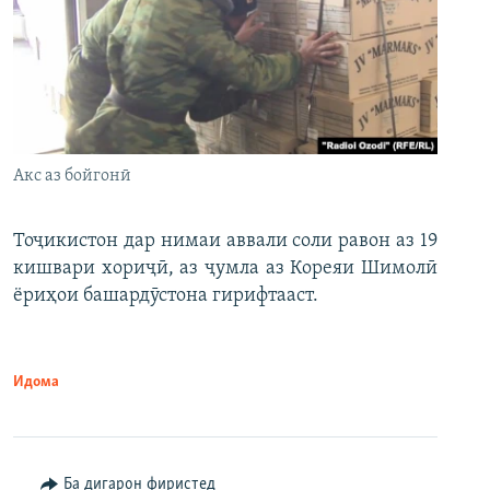
Акс аз бойгонӣ
Тоҷикистон дар нимаи аввали соли равон аз 19
кишвари хориҷӣ, аз ҷумла аз Кореяи Шимолӣ
ёриҳои башардӯстона гирифтааст.
Идома
Ба дигарон фиристед