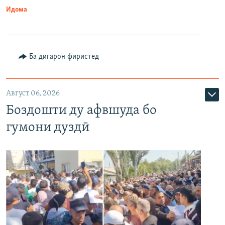
Идома
Ба дигарон фиристед
Август 06, 2026
Боздошти ду афвшуда бо
гумони дуздӣ