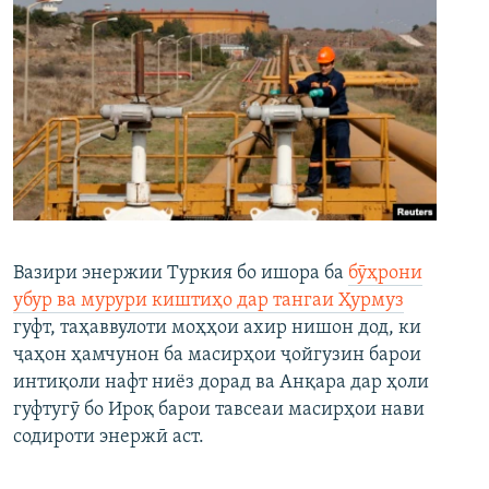
Вазири энержии Туркия бо ишора ба
бӯҳрони
убур ва мурури киштиҳо дар тангаи Ҳурмуз
гуфт, таҳаввулоти моҳҳои ахир нишон дод, ки
ҷаҳон ҳамчунон ба масирҳои ҷойгузин барои
интиқоли нафт ниёз дорад ва Анқара дар ҳоли
гуфтугӯ бо Ироқ барои тавсеаи масирҳои нави
содироти энержӣ аст.