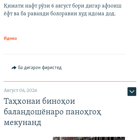
Қимати нафт рӯзи 6 август бори дигар афзоиш
ёфт ва ба раванди болоравии худ идома дод.
Идома
Ба дигарон фиристед
Август 06, 2026
Таҳхонаи биноҳои
баландошёнаро паноҳгоҳ
мекунанд