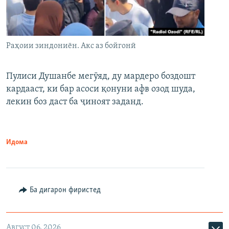
Раҳоии зиндониён. Акс аз бойгонӣ
Пулиси Душанбе мегӯяд, ду мардеро боздошт
кардааст, ки бар асоси қонуни афв озод шуда,
лекин боз даст ба ҷиноят заданд.
Идома
Ба дигарон фиристед
Август 06, 2026