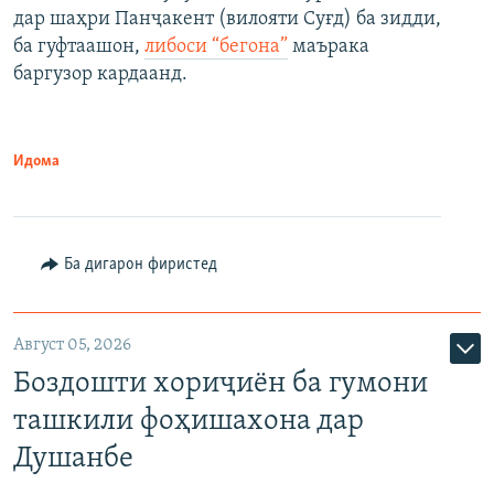
дар шаҳри Панҷакент (вилояти Суғд) ба зидди,
ба гуфтаашон,
либоси “бегона”
маърака
баргузор кардаанд.
Идома
Ба дигарон фиристед
Август 05, 2026
Боздошти хориҷиён ба гумони
ташкили фоҳишахона дар
Душанбе