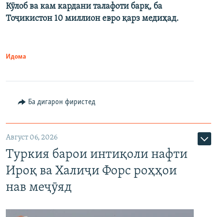
Кӯлоб ва кам кардани талафоти барқ, ба
Тоҷикистон 10 миллион евро қарз медиҳад.
Идома
Ба дигарон фиристед
Август 06, 2026
Туркия барои интиқоли нафти
Ироқ ва Халиҷи Форс роҳҳои
нав меҷӯяд