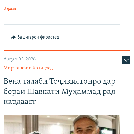
Идома
Ба дигарон фиристед
Август 05, 2026
Мирзонабии Холиқзод
Вена талаби Тоҷикистонро дар
бораи Шавкати Муҳаммад рад
кардааст