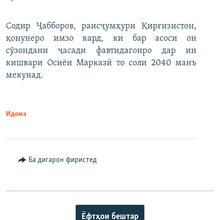
Содир Ҷабборов, раисҷумҳури Қирғизистон,
қонунеро имзо кард, ки бар асоси он
сӯзондани ҷасади фавтидагонро дар ин
кишвари Осиёи Марказӣ то соли 2040 манъ
мекунад.
Идома
Ба дигарон фиристед
Ёфтҳои бештар