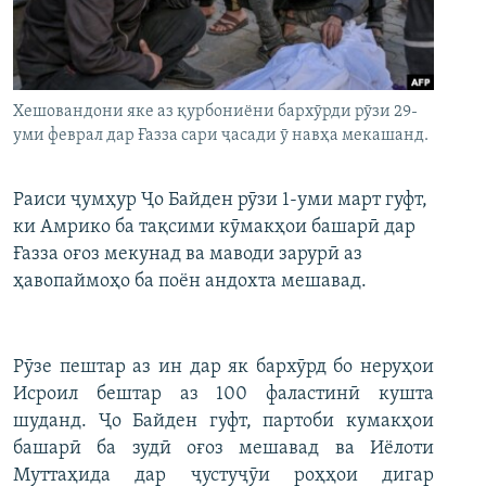
ГУЗОРИШҲОИ РАДИОӢ
Русский
ПАЙГИРӢ КУНЕД
Хешовандони яке аз қурбониёни бархӯрди рӯзи 29-
уми феврал дар Ғазза сари ҷасади ӯ навҳа мекашанд.
Раиси ҷумҳур Ҷо Байден рӯзи 1-уми март гуфт,
ки Амрико ба тақсими кӯмакҳои башарӣ дар
Ҳамаи сомонаҳои RFE/RL
Ғазза оғоз мекунад ва маводи зарурӣ аз
ҳавопаймоҳо ба поён андохта мешавад.
Рӯзе пештар аз ин дар як бархӯрд бо неруҳои
Исроил бештар аз 100 фаластинӣ кушта
шуданд. Ҷо Байден гуфт, партоби кумакҳои
башарӣ ба зудӣ оғоз мешавад ва Иёлоти
Муттаҳида дар ҷустуҷӯи роҳҳои дигар