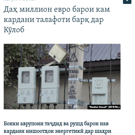
Даҳ миллион евро барои кам
кардани талафоти барқ дар
Кӯлоб
Бонки аврупоии таҷдид ва рушд барои нав
кардани иншоотҳои энергетикӣ дар шаҳри