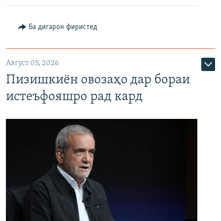
Ба дигарон фиристед
Август 05, 2026
Пизишкиён овозаҳо дар бораи
истеъфояшро рад кард