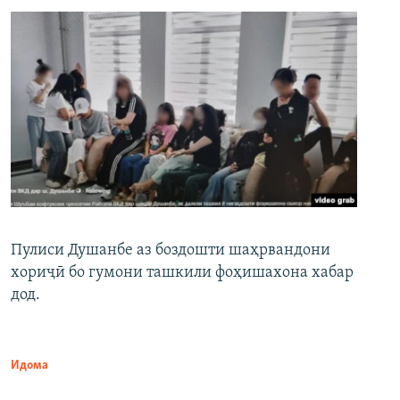
Пулиси Душанбе аз боздошти шаҳрвандони
хориҷӣ бо гумони ташкили фоҳишахона хабар
дод.
Идома