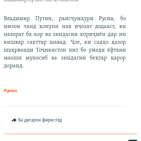
Владимир Путин. Акс аз бойгонӣ
Владимир Путин, раисҷумҳури Русия, бо
имзои чанд қонуни нав иҷозат додааст, ки
назорат ба кор ва зиндагии хориҷиён дар ин
кишвар сахттар шавад. Ҷое, ки садҳо ҳазор
шаҳрванди Тоҷикистон низ бо умеди ёфтани
маоши муносиб ва зиндагии беҳтар қарор
доранд.
Идома
Ба дигарон фиристед