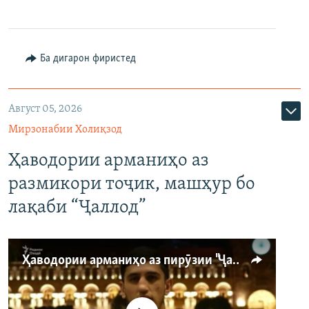
Ба дигарон фиристед
Август 05, 2026
Мирзонабии Холиқзод
Ҳаводории арманиҳо аз
размикори тоҷик, машҳур бо
лақаби “Ҷаллод”
Ҳаводории арманиҳо аз пирӯзии "Ҷаллод"-и тоҷик