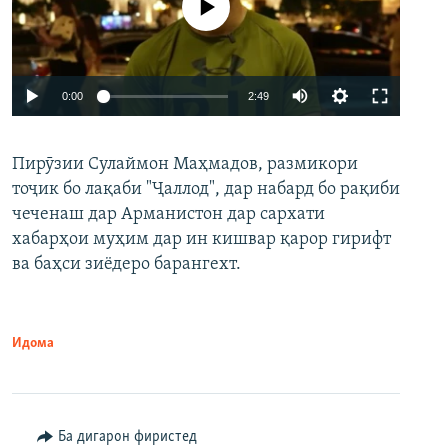
Феълан кор намекунад
Auto
0:00
2:49
240p
Пирӯзии Сулаймон Маҳмадов, размикори
360p
тоҷик бо лақаби "Ҷаллод", дар набард бо рақиби
480p
Auto
240p
360p
480p
чеченаш дар Арманистон дар сархати
720p
хабарҳои муҳим дар ин кишвар қарор гирифт
720p
1080p
ва баҳси зиёдеро барангехт.
1080p
Идома
Ба дигарон фиристед