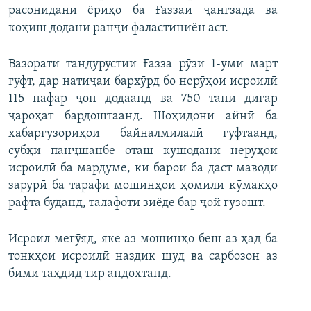
расонидани ёриҳо ба Ғаззаи ҷангзада ва
коҳиш додани ранҷи фаластиниён аст.
Вазорати тандурустии Ғазза рӯзи 1-уми март
гуфт, дар натиҷаи бархӯрд бо нерӯҳои исроилӣ
115 нафар ҷон додаанд ва 750 тани дигар
ҷароҳат бардоштаанд. Шоҳидони айнӣ ба
хабаргузориҳои байналмилалӣ гуфтаанд,
субҳи панҷшанбе оташ кушодани нерӯҳои
исроилӣ ба мардуме, ки барои ба даст маводи
зарурӣ ба тарафи мошинҳои ҳомили кӯмакҳо
рафта буданд, талафоти зиёде бар ҷой гузошт.
Исроил мегӯяд, яке аз мошинҳо беш аз ҳад ба
тонкҳои исроилӣ наздик шуд ва сарбозон аз
бими таҳдид тир андохтанд.