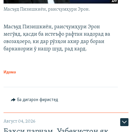
Масъуд Пизишкиён, раисҷумҳури Эрон.
Масъуд Пизишкиён, раисҷумҳури Эрон
мегӯяд, қасди ба истеъфо рафтан надорад ва
овозаҳоеро, ки дар рӯзҳои ахир дар бораи
барканории ӯ нашр шуд, рад кард.
Идома
Ба дигарон фиристед
Август 04, 2026
Баҳси парчам. Узбекистон як