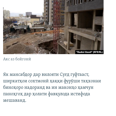
Акс аз бойгонӣ
Як мансабдор дар вилояти Суғд гуфтааст,
ширкатҳои сохтмонӣ ҳаққи фурӯши таҳхонаи
биноҳоро надоранд ва ин маконҳо ҳамчун
паноҳгоҳ дар ҳолати фавқулода истифода
мешаванд.