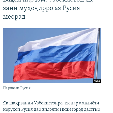
зани муҳоҷирро аз Русия
меорад
Парчами Русия
Як шаҳрванди Узбекистонро, ки дар амалиёти
нерӯҳои Русия дар вилояти Нижегород дастгир