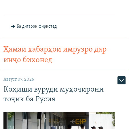
Ба дигарон фиристед
Ҳамаи хабарҳои имрӯзро дар
инҷо бихонед
Август 07, 2026
Коҳиши вуруди муҳоҷирони
тоҷик ба Русия