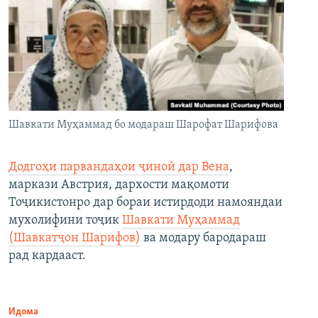
Шавкати Муҳаммад бо модараш Шарофат Шарифова
Додгоҳи парвандаҳои ҷиноӣ дар Вена
,
маркази Австрия, дархости мақомоти
Тоҷикистонро дар бораи истирдоди намояндаи
мухолифини тоҷик
Шавкати Муҳаммад
(Шавкатҷон Шарифов)
ва модару бародараш
рад кардааст.
Идома