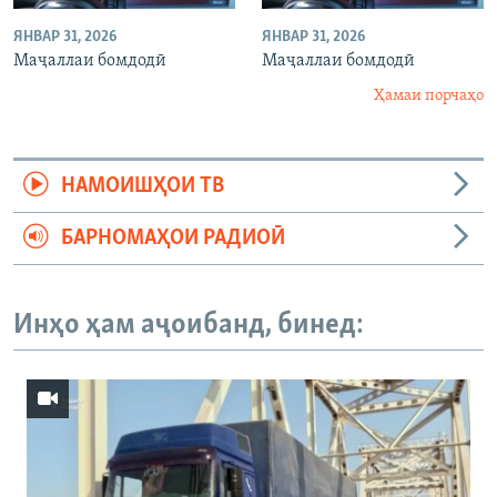
ЯНВАР 31, 2026
ЯНВАР 31, 2026
Маҷаллаи бомдодӣ
Маҷаллаи бомдодӣ
Ҳамаи порчаҳо
НАМОИШҲОИ ТВ
БАРНОМАҲОИ РАДИОӢ
Инҳо ҳам аҷоибанд, бинед: