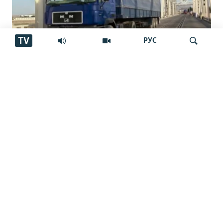
TV
РУС
Роҳи нав миёни Тоҷикистон,
Афғонистон ва Эрон
Ҷустуҷӯ