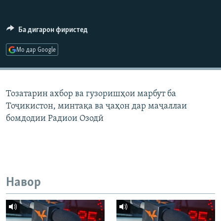
ГУЗОРИШҲОИ РАДИОӢ
Русский
Ба дигарон фиристед
ПАЙГИРӢ КУНЕД
Мо дар Google
Тозатарин ахбор ва гузоришҳои марбут ба
Тоҷикистон, минтақа ва ҷаҳон дар маҷаллаи
Ҳамаи сомонаҳои RFE/RL
бомдодии Радиои Озодӣ
Навор