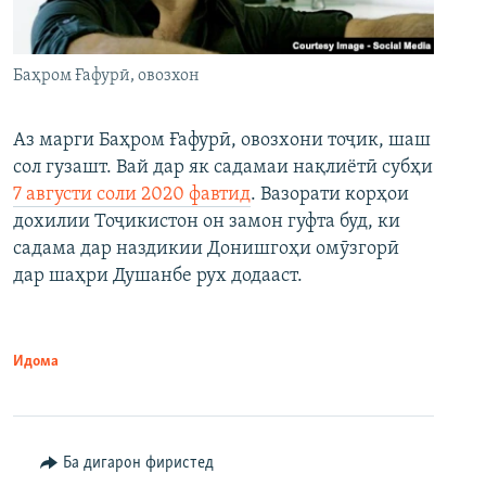
Баҳром Ғафурӣ, овозхон
Аз марги Баҳром Ғафурӣ, овозхони тоҷик, шаш
сол гузашт. Вай дар як садамаи нақлиётӣ субҳи
7 августи соли 2020 фавтид
. Вазорати корҳои
дохилии Тоҷикистон он замон гуфта буд, ки
садама дар наздикии Донишгоҳи омӯзгорӣ
дар шаҳри Душанбе рух додааст.
Идома
Ба дигарон фиристед