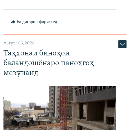
Ба дигарон фиристед
Август 06, 2026
Таҳхонаи биноҳои
баландошёнаро паноҳгоҳ
мекунанд