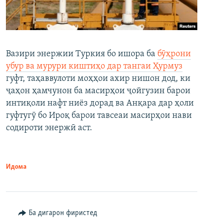
Вазири энержии Туркия бо ишора ба
бӯҳрони
убур ва мурури киштиҳо дар тангаи Ҳурмуз
гуфт, таҳаввулоти моҳҳои ахир нишон дод, ки
ҷаҳон ҳамчунон ба масирҳои ҷойгузин барои
интиқоли нафт ниёз дорад ва Анқара дар ҳоли
гуфтугӯ бо Ироқ барои тавсеаи масирҳои нави
содироти энержӣ аст.
Идома
Ба дигарон фиристед