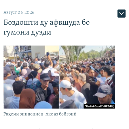
Август 06, 2026
Боздошти ду афвшуда бо
гумони дуздӣ
Раҳоии зиндониён. Акс аз бойгонӣ