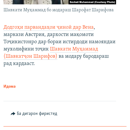
Шавкати Муҳаммад бо модараш Шарофат Шарифова
Додгоҳи парвандаҳои ҷиноӣ дар Вена
,
маркази Австрия, дархости мақомоти
Тоҷикистонро дар бораи истирдоди намояндаи
мухолифини тоҷик
Шавкати Муҳаммад
(Шавкатҷон Шарифов)
ва модару бародараш
рад кардааст.
Идома
Ба дигарон фиристед