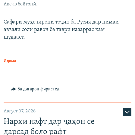
Акс аз бойгонӣ.
Сафари муҳоҷирони тоҷик ба Русия дар нимаи
аввали соли равон ба таври назаррас кам
шудааст.
Идома
Ба дигарон фиристед
Август 07, 2026
Нархи нафт дар ҷаҳон се
дарсад боло рафт