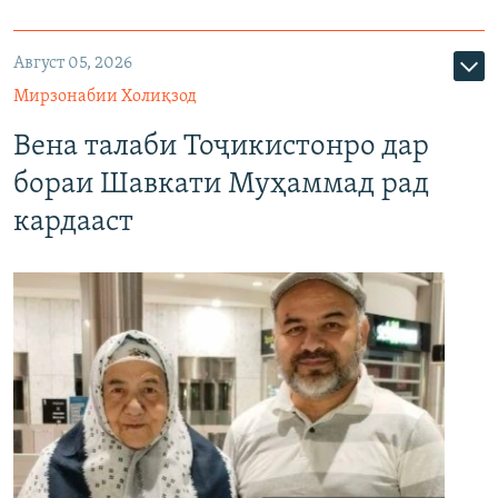
Август 05, 2026
Мирзонабии Холиқзод
Вена талаби Тоҷикистонро дар
бораи Шавкати Муҳаммад рад
кардааст