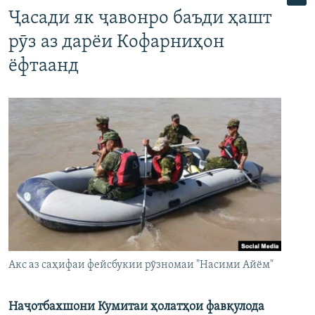
Ҷасади як ҷавонро баъди ҳашт
рӯз аз дарёи Кофарниҳон
ёфтаанд
Акс аз саҳифаи фейсбукии рӯзномаи "Насими Айём"
Наҷотбахшони Кумитаи ҳолатҳои фавқулода