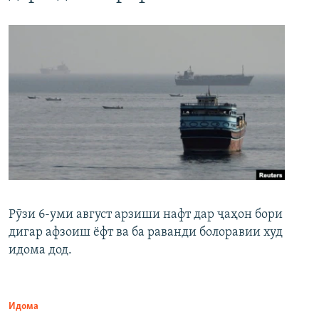
Рӯзи 6-уми август арзиши нафт дар ҷаҳон бори
дигар афзоиш ёфт ва ба раванди болоравии худ
идома дод.
Идома