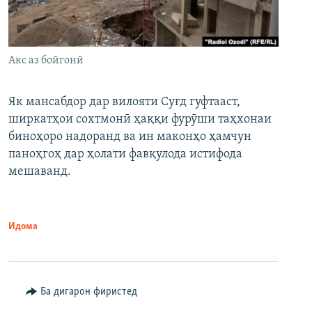
Акс аз бойгонӣ
Як мансабдор дар вилояти Суғд гуфтааст,
ширкатҳои сохтмонӣ ҳаққи фурӯши таҳхонаи
биноҳоро надоранд ва ин маконҳо ҳамчун
паноҳгоҳ дар ҳолати фавқулода истифода
мешаванд.
Идома
Ба дигарон фиристед