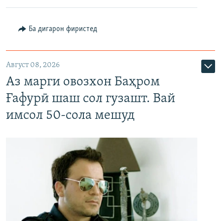
Ба дигарон фиристед
Август 08, 2026
Аз марги овозхон Баҳром
Ғафурӣ шаш сол гузашт. Вай
имсол 50-сола мешуд