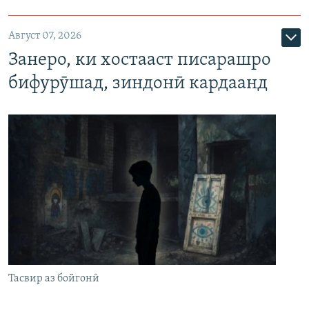
Август 07, 2026
Занеро, ки хостааст писарашро
бифурӯшад, зиндонӣ кардаанд
Тасвир аз бойгонӣ