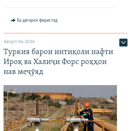
Ба дигарон фиристед
Август 06, 2026
Туркия барои интиқоли нафти
Ироқ ва Халиҷи Форс роҳҳои
нав меҷӯяд