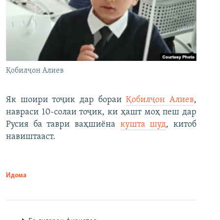
Қобилҷон Алиев
Як шоири тоҷик дар бораи
Қобилҷон Алиев
,
навраси 10-солаи тоҷик, ки ҳашт моҳ пеш дар
Русия ба таври ваҳшиёна
кушта шуд
, китоб
навиштааст.
Идома