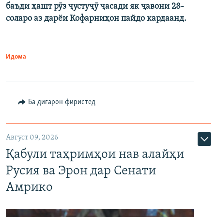
баъди ҳашт рӯз ҷустуҷӯ ҷасади як ҷавони 28-
соларо аз дарёи Кофарниҳон пайдо кардаанд.
Идома
Ба дигарон фиристед
Август 09, 2026
Қабули таҳримҳои нав алайҳи
Русия ва Эрон дар Сенати
Амрико