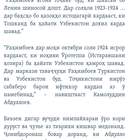
“Раҳимбоев ягона тоҷике буд, ки шахсан бо
Ленин шиносоӣ дошт. Дар солҳои 1923-1924 ...
дар баҳсҳо бо қазоқҳо истодагарӣ кардааст, ки
Тошканд ба ҳайати Узбекистон дохил карда
шавад.”
“Раҳимбоев дар моҳи октябри соли 1924 исрор
кардааст, ки ноҳияи Ӯротеппа (Истаравшани
ҳозира) ба ҳайати Узбекистон ҳамроҳ шавад.
Дар маркази таваҷҷуҳи Раҳимбоев Туркистон
ва Узбекистон буд. Тоҷикистони имрӯз
сабаберо барои ифтихор кардан аз ӯ
намебинад,” – навиштааст Камолуддин
Абдуллоев.
Баъзеи дигар вуҷуди нимпайкараи ӯро кори
дуруст ва ҷузъе аз таърихи кишвар медонанд.
Ҷонибдоронаш бовар доранд, ки Абдулло