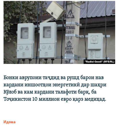
Бонки аврупоии таҷдид ва рушд барои нав
кардани иншоотҳои энергетикӣ дар шаҳри
Кӯлоб ва кам кардани талафоти барқ, ба
Тоҷикистон 10 миллион евро қарз медиҳад.
Идома