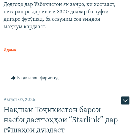
Додгоҳе дар Узбекистон як занро, ки хостааст,
писарашро дар ивази 3300 доллар ба ҷуфти
дигаре фурӯшад, ба севуним сол зиндон
маҳкум кардааст.
Идома
Ба дигарон фиристед
Август 07, 2026
Нақшаи Тоҷикистон барои
насби дастгоҳҳои “Starlink” дар
гӯшаҳои дурдаст