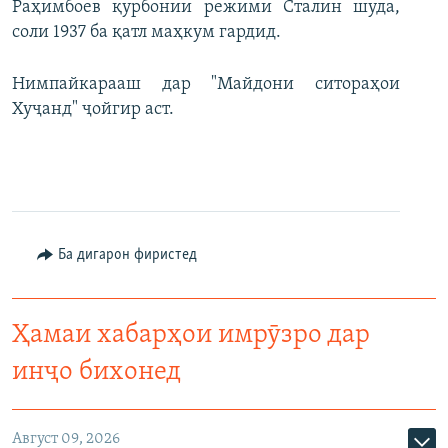
Раҳимбоев қурбонии режими Сталин шуда,
соли 1937 ба қатл маҳкум гардид.
Нимпайкарааш дар "Майдони ситораҳои
Хуҷанд" ҷойгир аст.
Ба дигарон фиристед
Ҳамаи хабарҳои имрӯзро дар
инҷо бихонед
Август 09, 2026