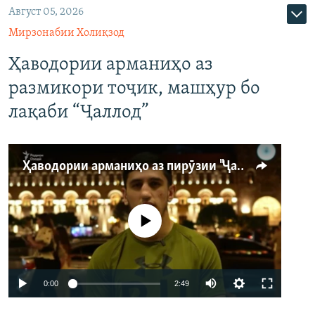
Август 05, 2026
Мирзонабии Холиқзод
Ҳаводории арманиҳо аз
размикори тоҷик, машҳур бо
лақаби “Ҷаллод”
Ҳаводории арманиҳо аз пирӯзии "Ҷаллод"-и тоҷик
Феълан кор намекунад
Auto
0:00
2:49
240p