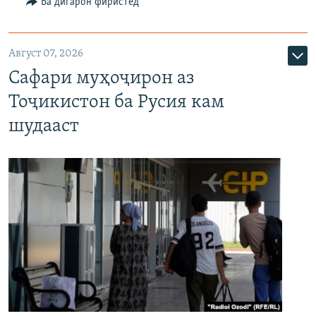
Ба дигарон фиристед
Август 07, 2026
Сафари муҳоҷирон аз
Тоҷикистон ба Русия кам
шудааст