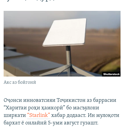
Акс аз бойгонӣ
Оҷонси инноватсияи Тоҷикистон аз баррасии
“Харитаи роҳи ҳамкорӣ” бо масъулони
ширкати
“Starlink”
хабар додааст. Ин мулоқоти
бархат ё онлайнӣ 5-уми август гузашт.