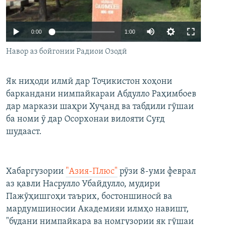
ГУЗОРИШҲОИ РАДИОӢ
Русский
Auto
0:00
1:00
ПАЙГИРӢ КУНЕД
240p
Навор аз бойгонии Радиои Озодӣ
360p
Як ниҳоди илмӣ дар Тоҷикистон хоҳони
480p
Auto
240p
360p
480p
баркандани нимпайкараи Абдулло Раҳимбоев
720p
дар маркази шаҳри Хуҷанд ва табдили гӯшаи
720p
1080p
Ҳамаи сомонаҳои RFE/RL
1080p
ба номи ӯ дар Осорхонаи вилояти Суғд
шудааст.
Хабаргузории
"Азия-Плюс"
рӯзи 8-уми феврал
аз қавли Насрулло Убайдулло, мудири
Пажӯҳишгоҳи таърих, бостоншиносӣ ва
мардумшиносии Академияи илмҳо навишт,
"будани нимпайкара ва номгузории як гӯшаи