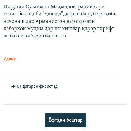
Пирӯзии Сулаймон Маҳмадов, размикори
360p
тоҷик бо лақаби "Ҷаллод", дар набард бо рақиби
480p
Auto
240p
360p
480p
чеченаш дар Арманистон дар сархати
720p
хабарҳои муҳим дар ин кишвар қарор гирифт
720p
1080p
ва баҳси зиёдеро барангехт.
1080p
Идома
Ба дигарон фиристед
Ёфтҳои бештар