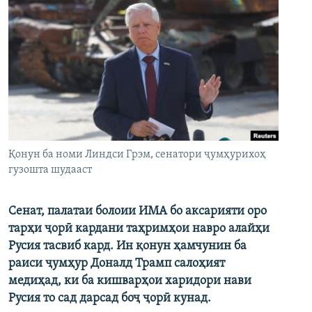
Қонун ба номи Линдси Грэм, сенатори ҷумҳурихоҳ
гузошта шудааст
Сенат, палатаи болоии ИМА бо аксарияти оро
тарҳи ҷорӣ кардани таҳримҳои навро алайҳи
Русия тасвиб кард. Ин қонун ҳамчунин ба
раиси ҷумҳур Доналд Трамп салоҳият
медиҳад, ки ба кишварҳои харидори нави
Русия то сад дарсад боҷ ҷорӣ кунад.