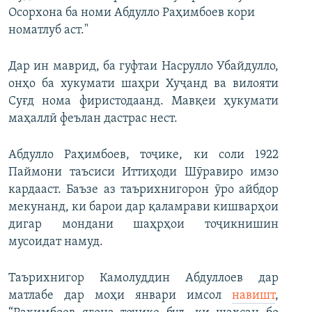
Осорхона ба номи Абдулло Раҳимбоев кори
номатлуб аст."
Дар ин маврид, ба гуфтаи Насрулло Убайдулло,
онҳо ба хукумати шаҳри Хуҷанд ва вилояти
Суғд нома фиристодаанд. Мавқеи ҳукумати
маҳаллӣ феълан дастрас нест.
Абдулло Раҳимбоев, тоҷике, ки соли 1922
Паймони таъсиси Иттиҳоди Шӯравиро имзо
кардааст. Баъзе аз таърихнигорон ӯро айбдор
мекунанд, ки барои дар қаламрави кишварҳои
дигар мондани шаҳрҳои тоҷикнишин
мусоидат намуд.
Таърихнигор Камолуддин Абдуллоев дар
матлабе дар моҳи январи имсол
навишт
,