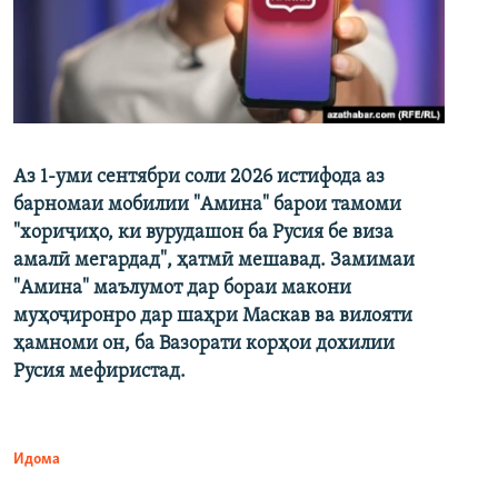
Аз 1-уми сентябри соли 2026 истифода аз
барномаи мобилии "Амина" барои тамоми
"хориҷиҳо, ки вурудашон ба Русия бе виза
амалӣ мегардад", ҳатмӣ мешавад. Замимаи
"Амина" маълумот дар бораи макони
муҳоҷиронро дар шаҳри Маскав ва вилояти
ҳамноми он, ба Вазорати корҳои дохилии
Русия мефиристад.
Идома