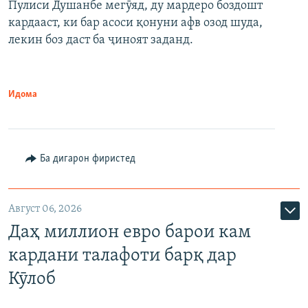
Пулиси Душанбе мегӯяд, ду мардеро боздошт
кардааст, ки бар асоси қонуни афв озод шуда,
лекин боз даст ба ҷиноят заданд.
Идома
Ба дигарон фиристед
Август 06, 2026
Даҳ миллион евро барои кам
кардани талафоти барқ дар
Кӯлоб