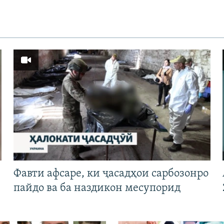
Фавти афсаре, ки ҷасадҳои сарбозонро
пайдо ва ба наздикон месупорид