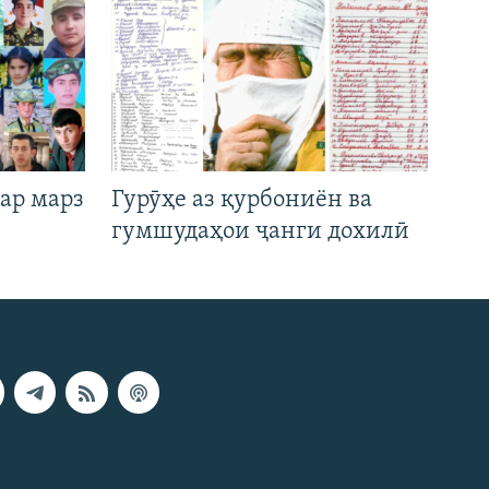
ар марз
Гурӯҳе аз қурбониён ва
гумшудаҳои ҷанги дохилӣ