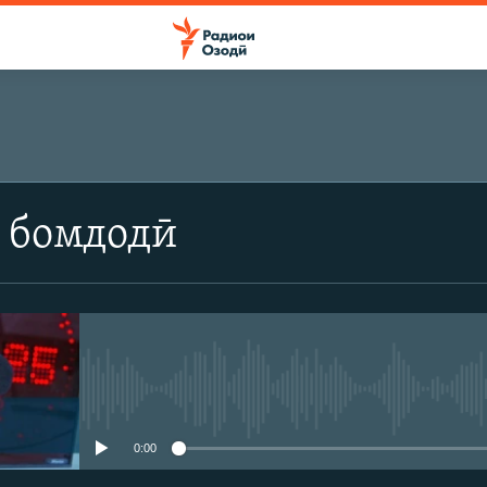
 бомдодӣ
Феълан кор намекунад
0:00