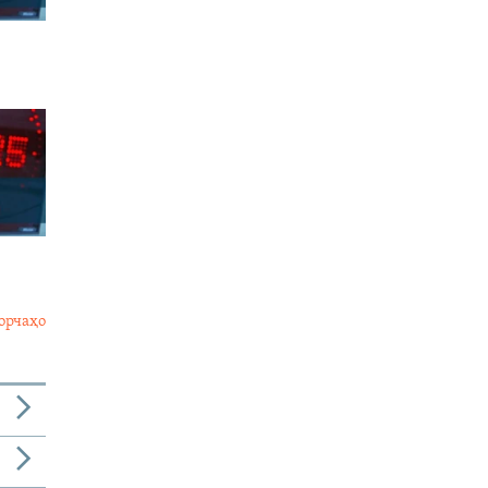
орчаҳо