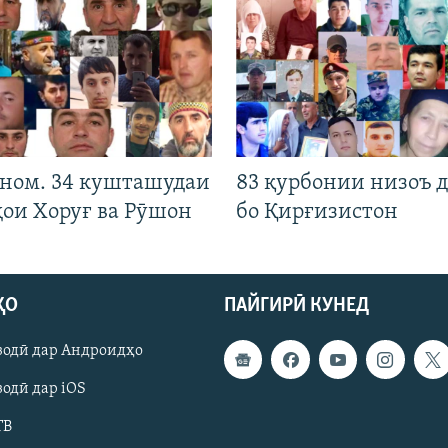
 ном. 34 кушташудаи
83 қурбонии низоъ д
ҳои Хоруғ ва Рӯшон
бо Қирғизистон
ҲО
ПАЙГИРӢ КУНЕД
зодӣ дар Андроидҳо
одӣ дар iOS
ТВ