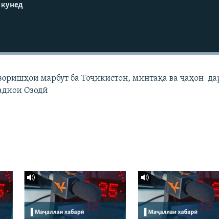
 кунед
узоришҳои марбут ба Тоҷикистон, минтақа ва ҷаҳон да
адиои Озодӣ