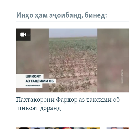
Инҳо ҳам аҷоибанд, бинед:
Пахтакорони Фархор аз тақсими об
шикоят доранд