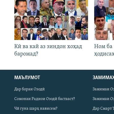
Кӣ ва кай аз зиндон хоҳад
Ном ба
баромад?
ҳодиса
Русский
МАЪЛУМОТ
ЗАМИМА
Дар бораи Озодӣ
Замимаи О
ПАЙГИРӢ КУНЕД
Сомонаи Радиои Озодӣ бастааст?
Замимаи Оз
Чӣ гуна шарҳ нависем?
Дар Смарт 