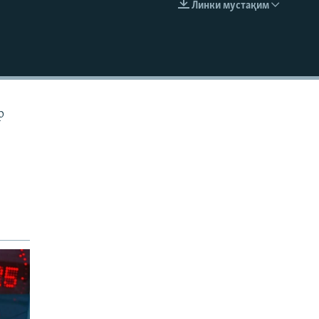
Линки мустақим
EMBED
р