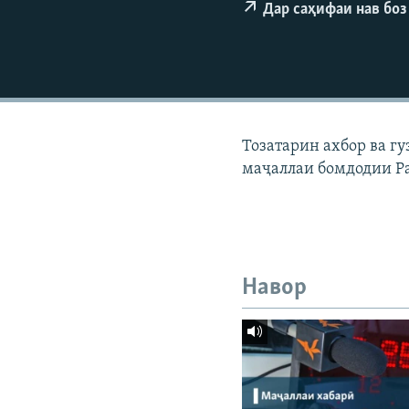
ГУЗОРИШҲОИ РАДИОӢ
Дар саҳифаи нав боз
Тозатарин ахбор ва г
маҷаллаи бомдодии Р
Навор