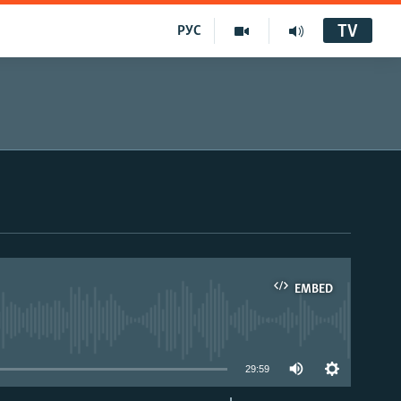
TV
РУС
EMBED
29:59