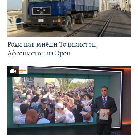
Роҳи нав миёни Тоҷикистон,
Афғонистон ва Эрон