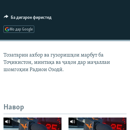
ГУЗОРИШҲОИ РАДИОӢ
Русский
Ба дигарон фиристед
ПАЙГИРӢ КУНЕД
Мо дар Google
Тозатарин ахбор ва гузоришҳои марбут ба
Тоҷикистон, минтақа ва ҷаҳон дар маҷаллаи
Ҳамаи сомонаҳои RFE/RL
шомгоҳии Радиои Озодӣ.
Навор