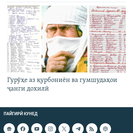
Гурӯҳе аз қурбониён ва гумшудаҳои
ҷанги дохилӣ
ПАЙГИРӢ КУНЕД