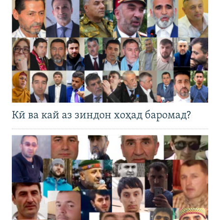
Кӣ ва кай аз зиндон хоҳад баромад?