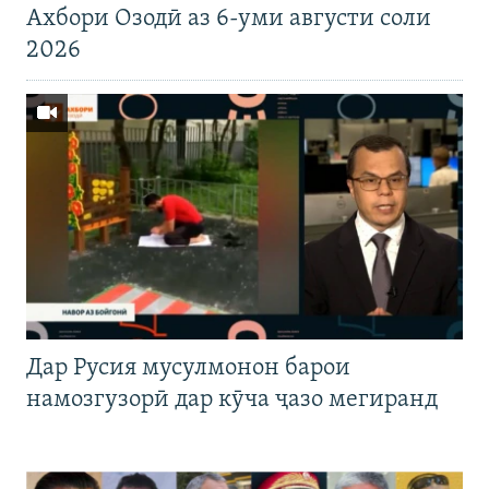
Ахбори Озодӣ аз 6-уми августи соли
2026
Дар Русия мусулмонон барои
намозгузорӣ дар кӯча ҷазо мегиранд