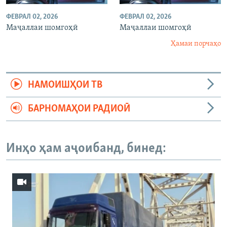
ФЕВРАЛ 02, 2026
ФЕВРАЛ 02, 2026
Маҷаллаи шомгоҳӣ
Маҷаллаи шомгоҳӣ
Ҳамаи порчаҳо
НАМОИШҲОИ ТВ
БАРНОМАҲОИ РАДИОӢ
Инҳо ҳам аҷоибанд, бинед: