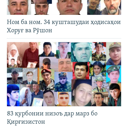
Ном ба ном. 34 кушташудаи ҳодисаҳои
Хоруғ ва Рӯшон
83 қурбонии низоъ дар марз бо
Қирғизистон