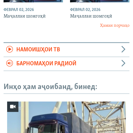
ФЕВРАЛ 02, 2026
ФЕВРАЛ 02, 2026
Маҷаллаи шомгоҳӣ
Маҷаллаи шомгоҳӣ
Ҳамаи порчаҳо
НАМОИШҲОИ ТВ
БАРНОМАҲОИ РАДИОӢ
Инҳо ҳам аҷоибанд, бинед: