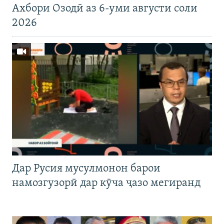
Ахбори Озодӣ аз 6-уми августи соли
2026
Дар Русия мусулмонон барои
намозгузорӣ дар кӯча ҷазо мегиранд