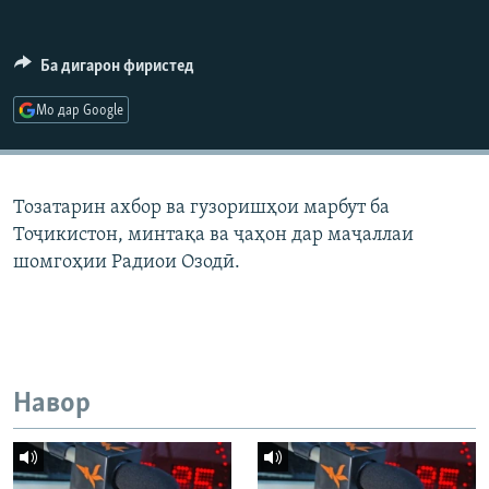
ГУЗОРИШҲОИ РАДИОӢ
Русский
Ба дигарон фиристед
ПАЙГИРӢ КУНЕД
Мо дар Google
Тозатарин ахбор ва гузоришҳои марбут ба
Тоҷикистон, минтақа ва ҷаҳон дар маҷаллаи
Ҳамаи сомонаҳои RFE/RL
шомгоҳии Радиои Озодӣ.
Навор