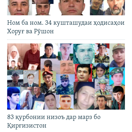
Ном ба ном. 34 кушташудаи ҳодисаҳои
Хоруғ ва Рӯшон
83 қурбонии низоъ дар марз бо
Қирғизистон