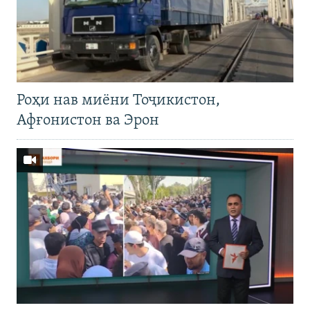
Роҳи нав миёни Тоҷикистон,
Афғонистон ва Эрон