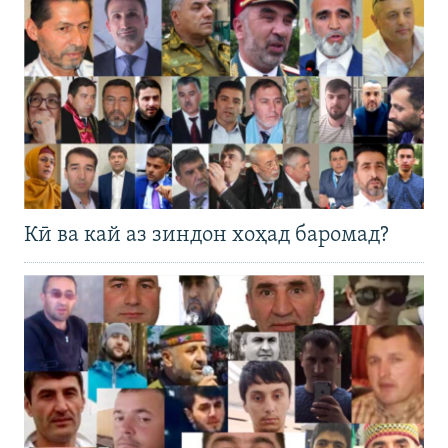
Кӣ ва кай аз зиндон хоҳад баромад?