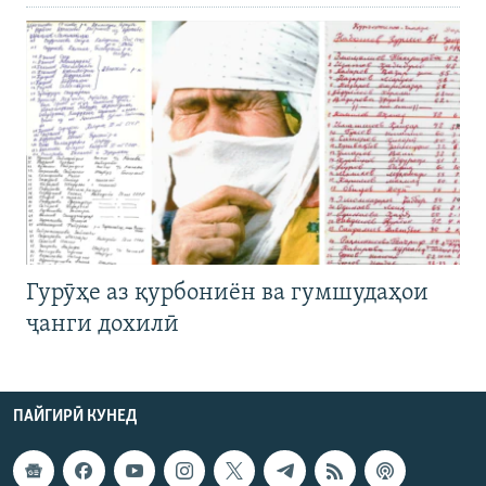
Гурӯҳе аз қурбониён ва гумшудаҳои
ҷанги дохилӣ
ПАЙГИРӢ КУНЕД