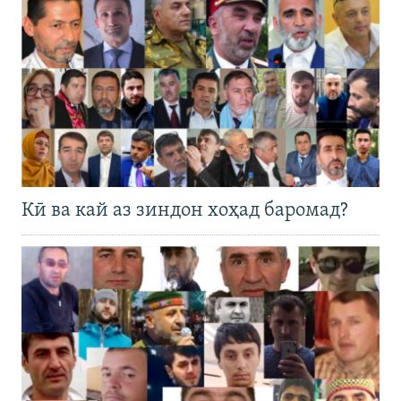
Кӣ ва кай аз зиндон хоҳад баромад?