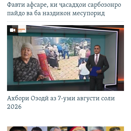
Фавти афсаре, ки ҷасадҳои сарбозонро
пайдо ва ба наздикон месупорид
Ахбори Озодӣ аз 7-уми августи соли
2026