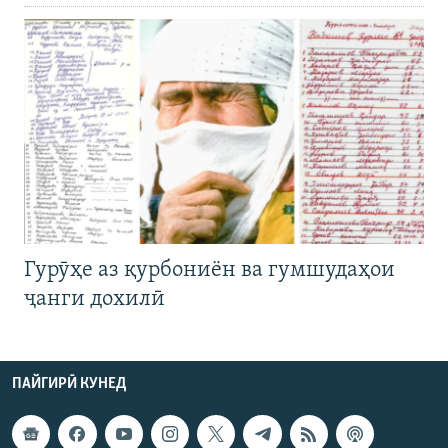
Гурӯҳе аз қурбониён ва гумшудаҳои
ҷанги дохилӣ
ПАЙГИРӢ КУНЕД