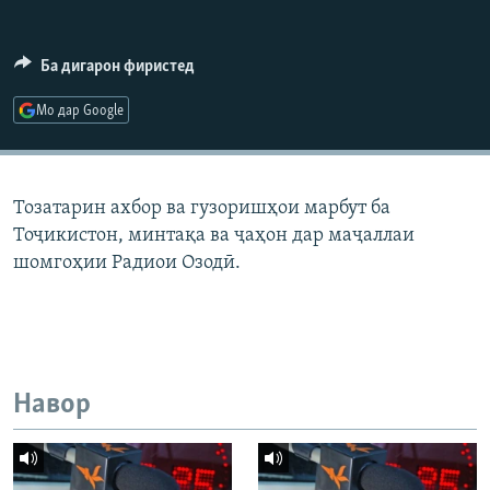
ГУЗОРИШҲОИ РАДИОӢ
Русский
Ба дигарон фиристед
ПАЙГИРӢ КУНЕД
Мо дар Google
Тозатарин ахбор ва гузоришҳои марбут ба
Тоҷикистон, минтақа ва ҷаҳон дар маҷаллаи
Ҳамаи сомонаҳои RFE/RL
шомгоҳии Радиои Озодӣ.
Навор