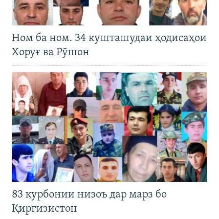
Ном ба ном. 34 кушташудаи ҳодисаҳои
Хоруғ ва Рӯшон
83 қурбонии низоъ дар марз бо
Қирғизистон