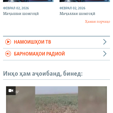
ФЕВРАЛ 02, 2026
ФЕВРАЛ 02, 2026
Маҷаллаи шомгоҳӣ
Маҷаллаи шомгоҳӣ
Ҳамаи порчаҳо
НАМОИШҲОИ ТВ
БАРНОМАҲОИ РАДИОӢ
Инҳо ҳам аҷоибанд, бинед: