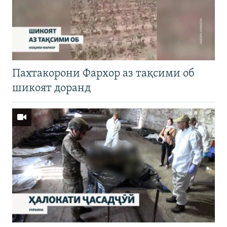
Пахтакорони Фархор аз тақсими об
шикоят доранд