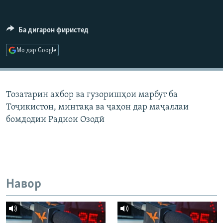
ГУЗОРИШҲОИ РАДИОӢ
Русский
Ба дигарон фиристед
ПАЙГИРӢ КУНЕД
Мо дар Google
Тозатарин ахбор ва гузоришҳои марбут ба
Тоҷикистон, минтақа ва ҷаҳон дар маҷаллаи
Ҳамаи сомонаҳои RFE/RL
бомдодии Радиои Озодӣ
Навор