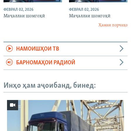
ФЕВРАЛ 02, 2026
ФЕВРАЛ 02, 2026
Маҷаллаи шомгоҳӣ
Маҷаллаи шомгоҳӣ
Ҳамаи порчаҳо
НАМОИШҲОИ ТВ
БАРНОМАҲОИ РАДИОӢ
Инҳо ҳам аҷоибанд, бинед: