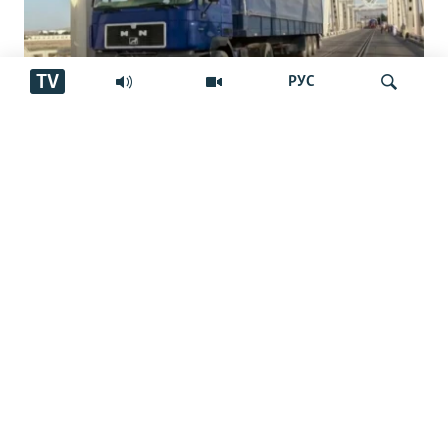
TV
РУС
Роҳи нав миёни Тоҷикистон,
Афғонистон ва Эрон
Ҷустуҷӯ