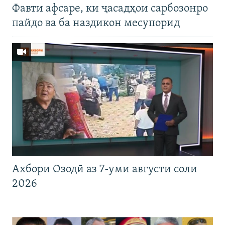
Фавти афсаре, ки ҷасадҳои сарбозонро
пайдо ва ба наздикон месупорид
Ахбори Озодӣ аз 7-уми августи соли
2026