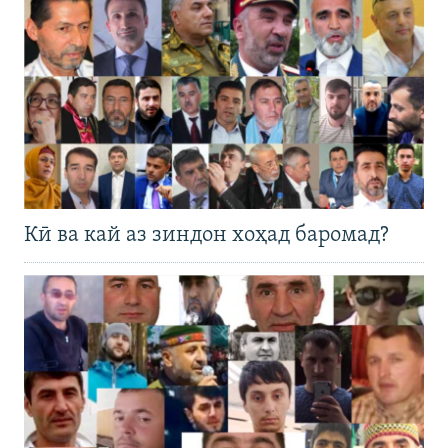
Кӣ ва кай аз зиндон хоҳад баромад?