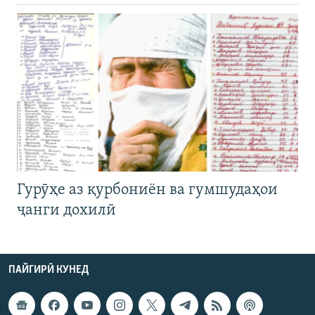
Гурӯҳе аз қурбониён ва гумшудаҳои
ҷанги дохилӣ
ПАЙГИРӢ КУНЕД