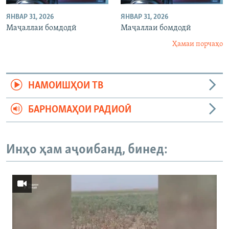
ЯНВАР 31, 2026
ЯНВАР 31, 2026
Маҷаллаи бомдодӣ
Маҷаллаи бомдодӣ
Ҳамаи порчаҳо
НАМОИШҲОИ ТВ
БАРНОМАҲОИ РАДИОӢ
Инҳо ҳам аҷоибанд, бинед: