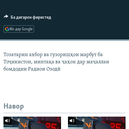
ГУЗОРИШҲОИ РАДИОӢ
Русский
Ба дигарон фиристед
ПАЙГИРӢ КУНЕД
Мо дар Google
Тозатарин ахбор ва гузоришҳои марбут ба
Тоҷикистон, минтақа ва ҷаҳон дар маҷаллаи
Ҳамаи сомонаҳои RFE/RL
бомдодии Радиои Озодӣ
Навор