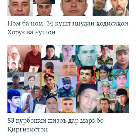
Ном ба ном. 34 кушташудаи ҳодисаҳои
Хоруғ ва Рӯшон
83 қурбонии низоъ дар марз бо
Қирғизистон