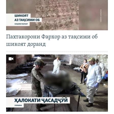
Пахтакорони Фархор аз тақсими об
шикоят доранд