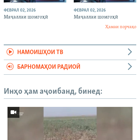
ФЕВРАЛ 02, 2026
ФЕВРАЛ 02, 2026
Маҷаллаи шомгоҳӣ
Маҷаллаи шомгоҳӣ
Ҳамаи порчаҳо
НАМОИШҲОИ ТВ
БАРНОМАҲОИ РАДИОӢ
Инҳо ҳам аҷоибанд, бинед: