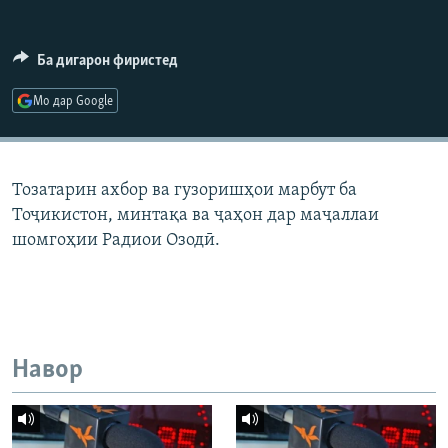
ГУЗОРИШҲОИ РАДИОӢ
Русский
Ба дигарон фиристед
ПАЙГИРӢ КУНЕД
Мо дар Google
Тозатарин ахбор ва гузоришҳои марбут ба
Тоҷикистон, минтақа ва ҷаҳон дар маҷаллаи
Ҳамаи сомонаҳои RFE/RL
шомгоҳии Радиои Озодӣ.
Навор