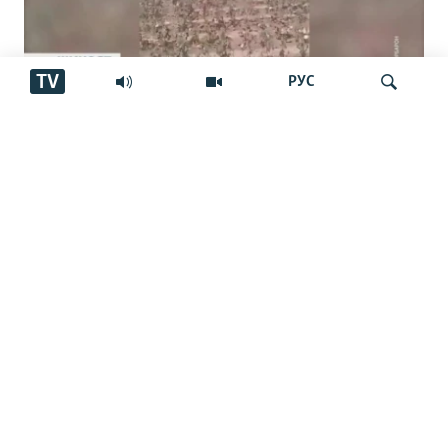
TV
РУС
Пахтакорони Фархор аз тақсими об
шикоят доранд
Ҷустуҷӯ