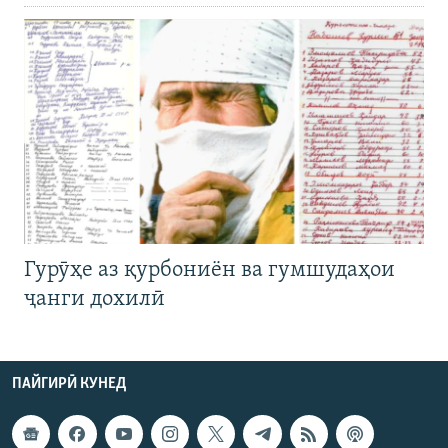
Гурӯҳе аз қурбониён ва гумшудаҳои
ҷанги дохилӣ
ПАЙГИРӢ КУНЕД