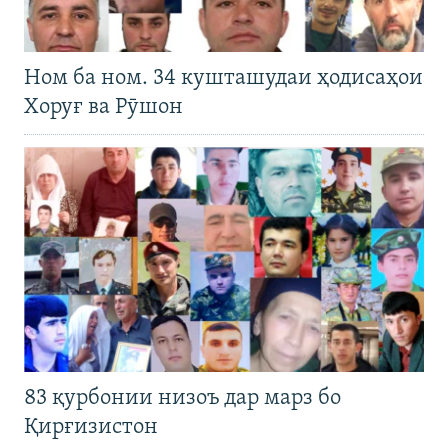
Ном ба ном. 34 кушташудаи ҳодисаҳои
Хоруғ ва Рӯшон
83 қурбонии низоъ дар марз бо
Қирғизистон