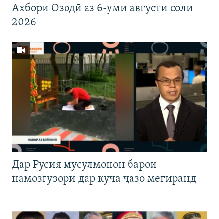
Ахбори Озодӣ аз 6-уми августи соли
2026
Дар Русия мусулмонон барои
намозгузорӣ дар кӯча ҷазо мегиранд