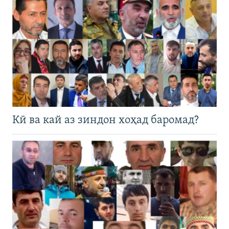
Кӣ ва кай аз зиндон хоҳад баромад?