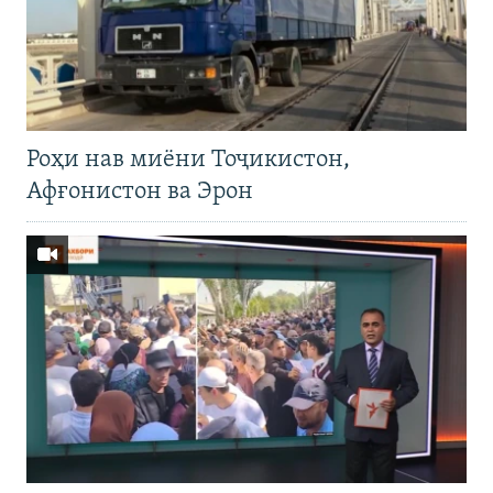
Роҳи нав миёни Тоҷикистон,
Афғонистон ва Эрон