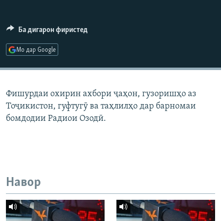
ГУЗОРИШҲОИ РАДИОӢ
Русский
Ба дигарон фиристед
ПАЙГИРӢ КУНЕД
Мо дар Google
Фишурдаи охирин ахбори ҷаҳон, гузоришҳо аз
Тоҷикистон, гуфтугӯ ва таҳлилҳо дар барномаи
Ҳамаи сомонаҳои RFE/RL
бомдодии Радиои Озодӣ.
Навор