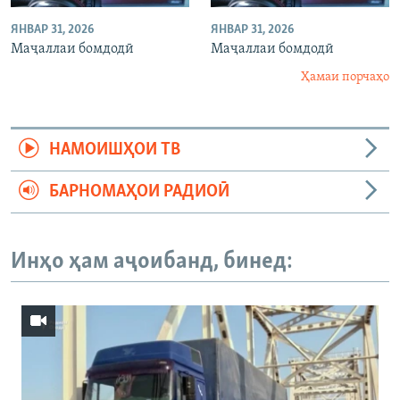
ЯНВАР 31, 2026
ЯНВАР 31, 2026
Маҷаллаи бомдодӣ
Маҷаллаи бомдодӣ
Ҳамаи порчаҳо
НАМОИШҲОИ ТВ
БАРНОМАҲОИ РАДИОӢ
Инҳо ҳам аҷоибанд, бинед: