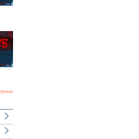
орчаҳо