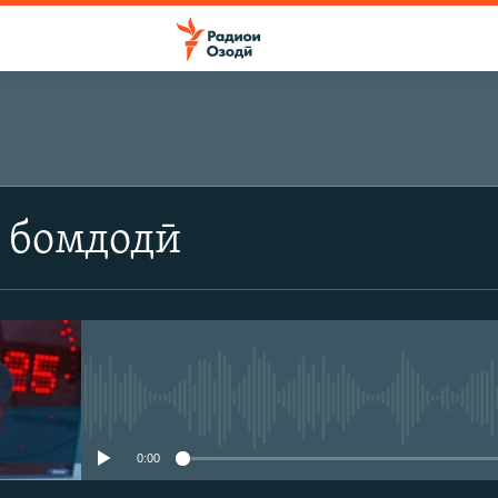
 бомдодӣ
Феълан кор намекунад
0:00