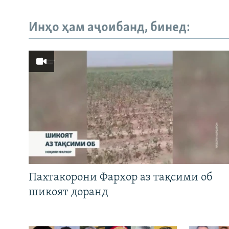
Инҳо ҳам аҷоибанд, бинед:
Пахтакорони Фархор аз тақсими об
шикоят доранд