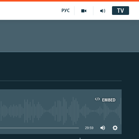
TV
РУС
EMBED
29:59