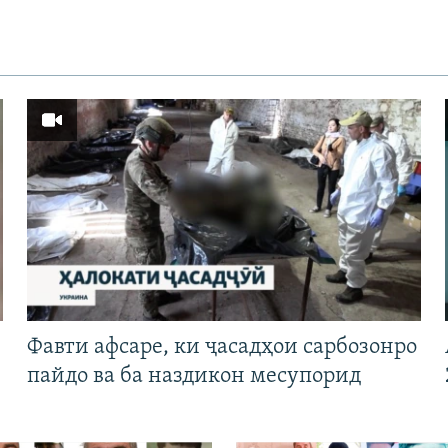
Фавти афсаре, ки ҷасадҳои сарбозонро
пайдо ва ба наздикон месупорид