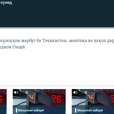
 кунед
узоришҳои марбут ба Тоҷикистон, минтақа ва ҷаҳон да
адиои Озодӣ