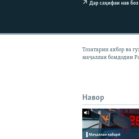
ГУЗОРИШҲОИ РАДИОӢ
Дар саҳифаи нав боз
Тозатарин ахбор ва г
маҷаллаи бомдодии Р
Навор