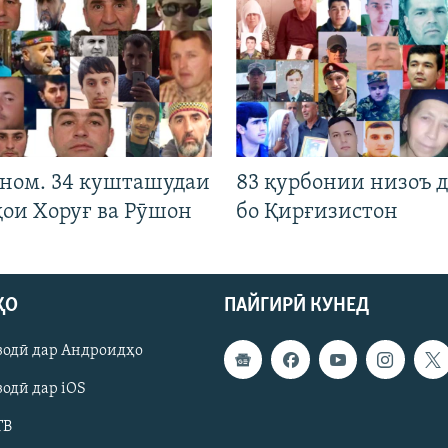
 ном. 34 кушташудаи
83 қурбонии низоъ д
ҳои Хоруғ ва Рӯшон
бо Қирғизистон
ҲО
ПАЙГИРӢ КУНЕД
зодӣ дар Андроидҳо
одӣ дар iOS
ТВ