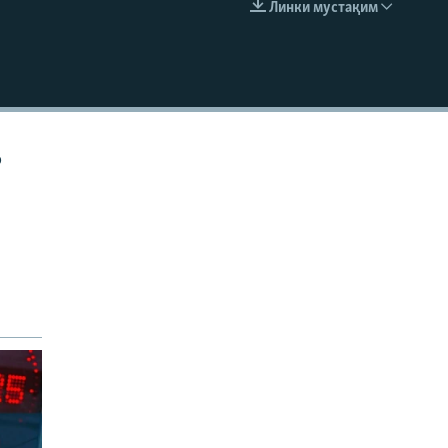
Линки мустақим
EMBED
р