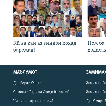
Кӣ ва кай аз зиндон хоҳад
Ном ба
баромад?
ҳодиса
Русский
МАЪЛУМОТ
ЗАМИМА
Дар бораи Озодӣ
Замимаи О
ПАЙГИРӢ КУНЕД
Сомонаи Радиои Озодӣ бастааст?
Замимаи Оз
Чӣ гуна шарҳ нависем?
Дар Смарт 