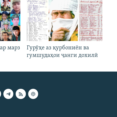
ар марз
Гурӯҳе аз қурбониён ва
гумшудаҳои ҷанги дохилӣ