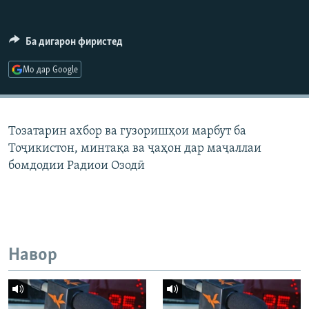
ГУЗОРИШҲОИ РАДИОӢ
Русский
Ба дигарон фиристед
ПАЙГИРӢ КУНЕД
Мо дар Google
Тозатарин ахбор ва гузоришҳои марбут ба
Тоҷикистон, минтақа ва ҷаҳон дар маҷаллаи
Ҳамаи сомонаҳои RFE/RL
бомдодии Радиои Озодӣ
Навор