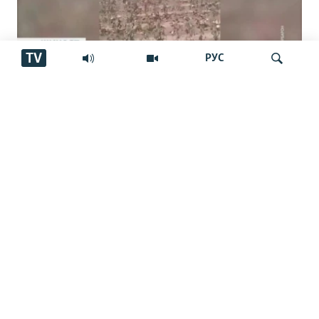
TV
РУС
Пахтакорони Фархор аз тақсими об
шикоят доранд
Ҷустуҷӯ