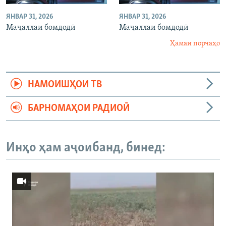
ЯНВАР 31, 2026
ЯНВАР 31, 2026
Маҷаллаи бомдодӣ
Маҷаллаи бомдодӣ
Ҳамаи порчаҳо
НАМОИШҲОИ ТВ
БАРНОМАҲОИ РАДИОӢ
Инҳо ҳам аҷоибанд, бинед: