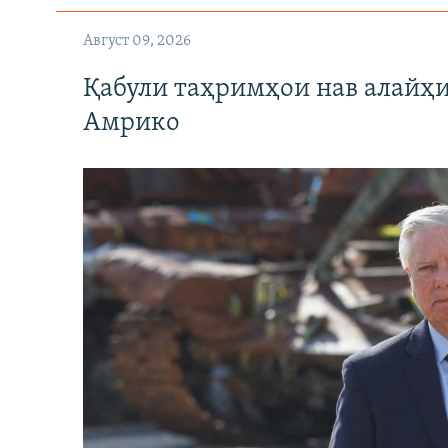
Август 09, 2026
Қабули таҳримҳои нав алайҳи
Амрико