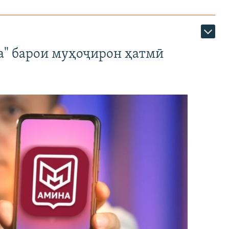
а" барои муҳоҷирон ҳатмӣ