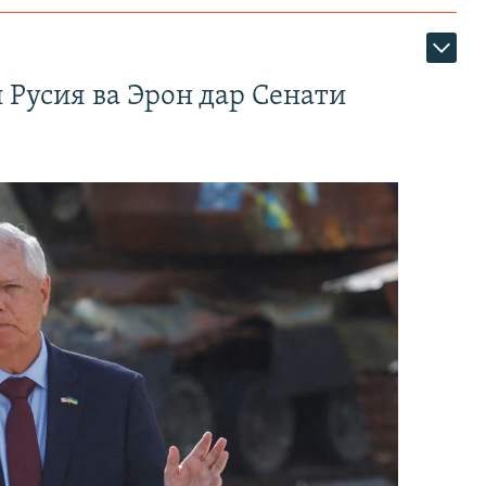
 Русия ва Эрон дар Сенати