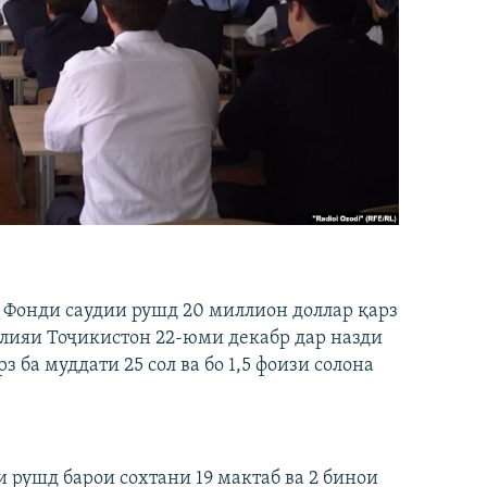
з Фонди саудии рушд 20 миллион доллар қарз
лияи Тоҷикистон 22-юми декабр дар назди
 ба муддати 25 сол ва бо 1,5 фоизи солона
и рушд барои сохтани 19 мактаб ва 2 бинои