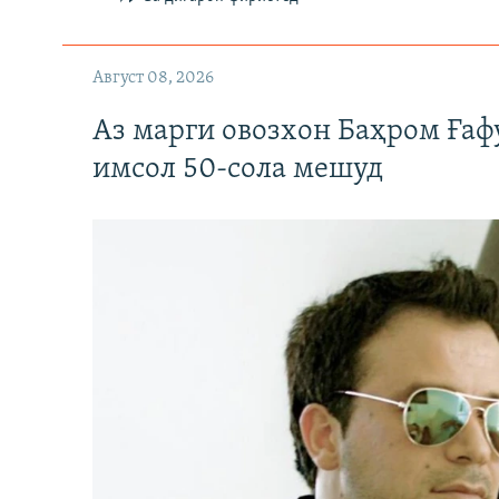
Август 08, 2026
Аз марги овозхон Баҳром Ғаф
имсол 50-сола мешуд