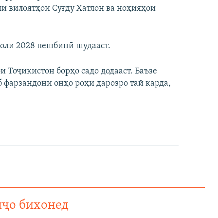
и вилоятҳои Суғду Хатлон ва ноҳияҳои
соли 2028 пешбинӣ шудааст.
 Тоҷикистон борҳо садо додааст. Баъзе
б фарзандони онҳо роҳи дарозро тай карда,
нҷо бихонед