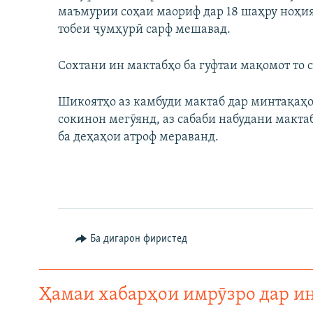
маъмурии соҳаи маориф дар 18 шаҳру ноҳия
тобеи ҷумҳурӣ сарф мешавад.
Сохтани ин мактабҳо ба гуфтаи мақомот то 
Шикоятҳо аз камбуди мактаб дар минтақаҳои
сокинон мегӯянд, аз сабаби набудани макта
ба деҳаҳои атроф мераванд.
Ба дигарон фиристед
Ҳамаи хабарҳои имрӯзро дар и