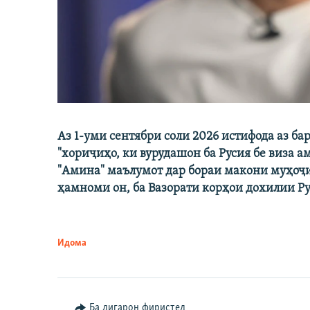
Аз 1-уми сентябри соли 2026 истифода аз 
"хориҷиҳо, ки вурудашон ба Русия бе виза 
"Амина" маълумот дар бораи макони муҳоҷ
ҳамноми он, ба Вазорати корҳои дохилии Р
Идома
Ба дигарон фиристед