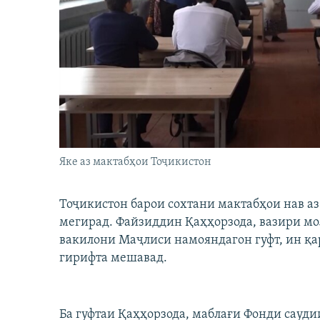
ГУЗОРИШҲОИ РАДИОӢ
Яке аз мактабҳои Тоҷикистон
Тоҷикистон барои сохтани мактабҳои нав а
мегирад. Файзиддин Қаҳҳорзода, вазири мо
вакилони Маҷлиси намояндагон гуфт, ин қарз
гирифта мешавад.
Ба гуфтаи Қаҳҳорзода, маблағи Фонди сауди