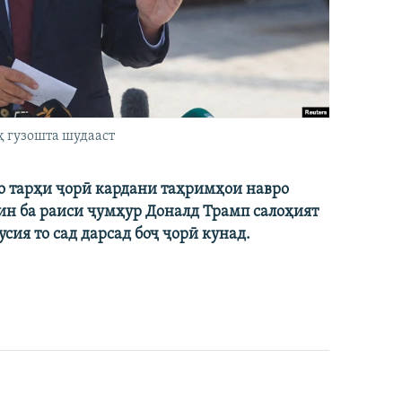
ҳ гузошта шудааст
ро тарҳи ҷорӣ кардани таҳримҳои навро
ин ба раиси ҷумҳур Доналд Трамп салоҳият
сия то сад дарсад боҷ ҷорӣ кунад.