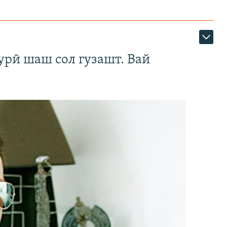
урӣ шаш сол гузашт. Вай