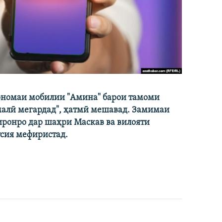
барномаи мобилии "Амина" барои тамоми
амалӣ мегардад", ҳатмӣ мешавад. Замимаи
иронро дар шаҳри Маскав ва вилояти
усия мефиристад.