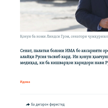
Қонун ба номи Линдси Грэм, сенатори ҷумҳурихо
Сенат, палатаи болоии ИМА бо аксарияти о
алайҳи Русия тасвиб кард. Ин қонун ҳамчун
медиҳад, ки ба кишварҳои харидори нави Ру
Идома
Ба дигарон фиристед