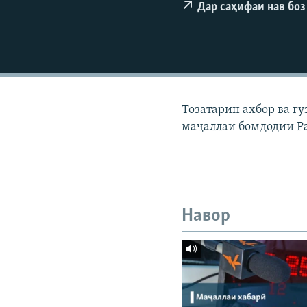
ГУЗОРИШҲОИ РАДИОӢ
Дар саҳифаи нав боз
Тозатарин ахбор ва г
маҷаллаи бомдодии Р
Навор