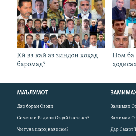
Кӣ ва кай аз зиндон хоҳад
Ном ба
баромад?
ҳодиса
Русский
МАЪЛУМОТ
ЗАМИМА
Дар бораи Озодӣ
Замимаи О
ПАЙГИРӢ КУНЕД
Сомонаи Радиои Озодӣ бастааст?
Замимаи Оз
Чӣ гуна шарҳ нависем?
Дар Смарт 