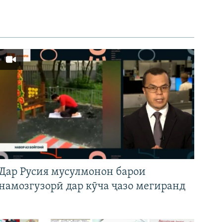
Дар Русия мусулмонон барои
намозгузорӣ дар кӯча ҷазо мегиранд