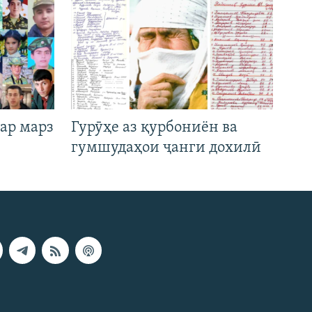
ар марз
Гурӯҳе аз қурбониён ва
гумшудаҳои ҷанги дохилӣ