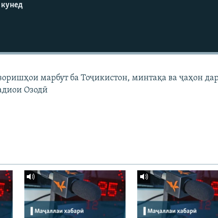
 кунед
узоришҳои марбут ба Тоҷикистон, минтақа ва ҷаҳон да
адиои Озодӣ