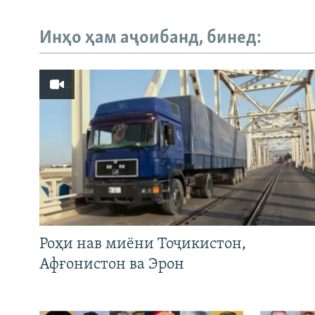
Инҳо ҳам аҷоибанд, бинед:
Роҳи нав миёни Тоҷикистон,
Афғонистон ва Эрон