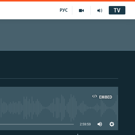
TV
РУС
EMBED
2:59:59