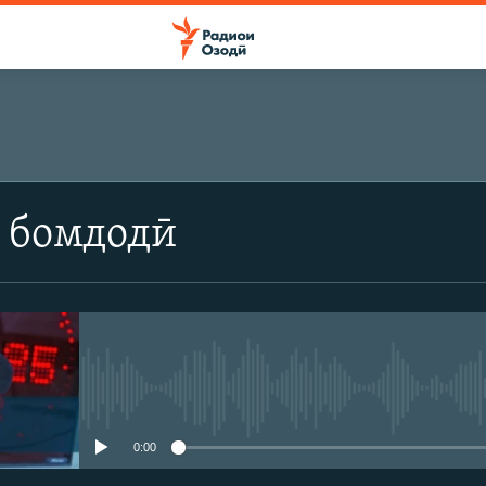
 бомдодӣ
Феълан кор намекунад
0:00