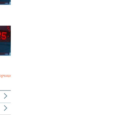
орчаҳо