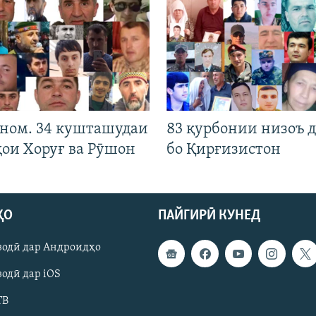
 ном. 34 кушташудаи
83 қурбонии низоъ д
ҳои Хоруғ ва Рӯшон
бо Қирғизистон
ҲО
ПАЙГИРӢ КУНЕД
зодӣ дар Андроидҳо
одӣ дар iOS
ТВ