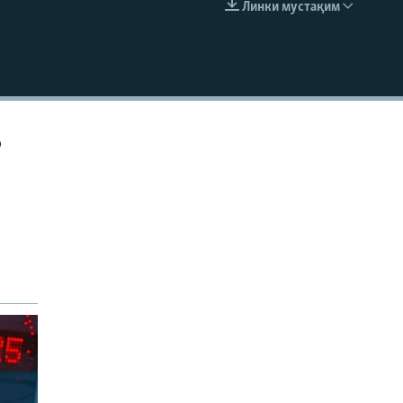
Линки мустақим
EMBED
р