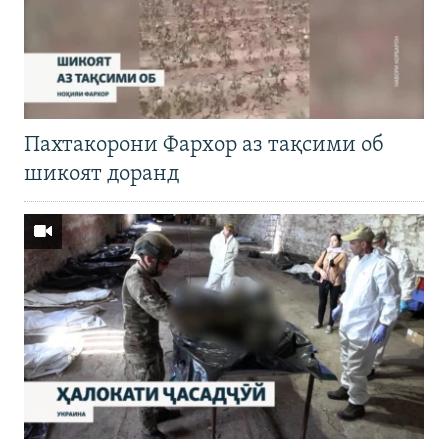
Пахтакорони Фархор аз тақсими об
шикоят доранд