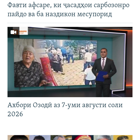
Фавти афсаре, ки ҷасадҳои сарбозонро
пайдо ва ба наздикон месупорид
Ахбори Озодӣ аз 7-уми августи соли
2026