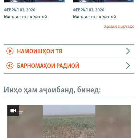
ФЕВРАЛ 02, 2026
ФЕВРАЛ 02, 2026
Маҷаллаи шомгоҳӣ
Маҷаллаи шомгоҳӣ
Ҳамаи порчаҳо
НАМОИШҲОИ ТВ
БАРНОМАҲОИ РАДИОӢ
Инҳо ҳам аҷоибанд, бинед: