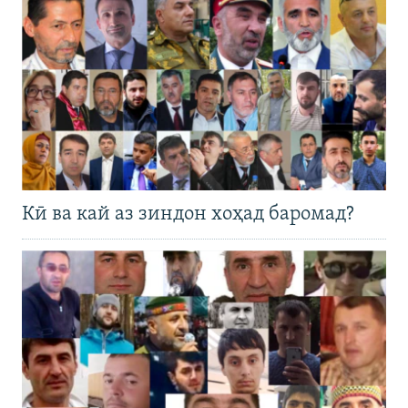
Кӣ ва кай аз зиндон хоҳад баромад?