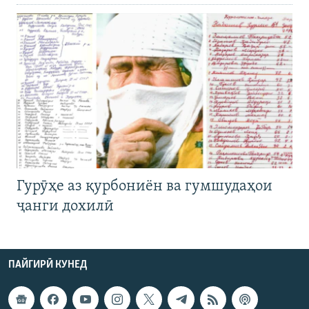
Гурӯҳе аз қурбониён ва гумшудаҳои
ҷанги дохилӣ
ПАЙГИРӢ КУНЕД