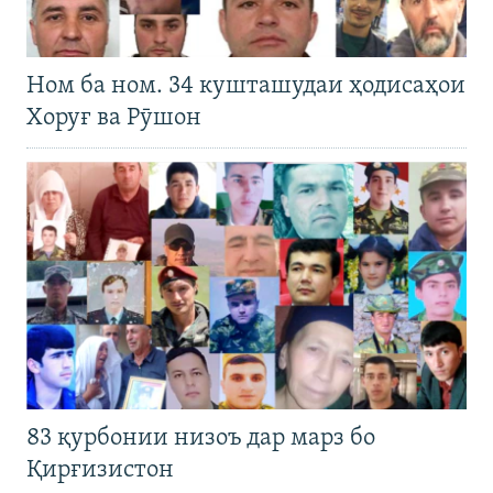
Ном ба ном. 34 кушташудаи ҳодисаҳои
Хоруғ ва Рӯшон
83 қурбонии низоъ дар марз бо
Қирғизистон