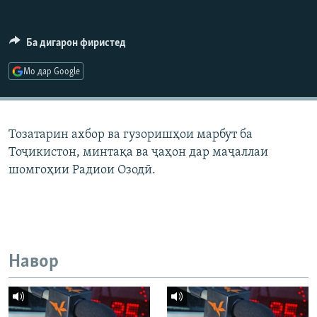
ГУЗОРИШҲОИ РАДИОӢ
Русский
Ба дигарон фиристед
ПАЙГИРӢ КУНЕД
Мо дар Google
Тозатарин ахбор ва гузоришҳои марбут ба
Тоҷикистон, минтақа ва ҷаҳон дар маҷаллаи
Ҳамаи сомонаҳои RFE/RL
шомгоҳии Радиои Озодӣ.
Навор