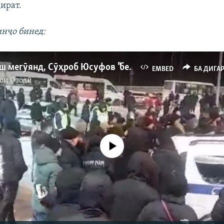
ират.
инҷо бинед:
Наздиконаш мегӯянд, Сӯҳроб Юсуфов "бегуноҳ аст"
EMBED
БА ДИГА
ои Озодӣ
Феълан кор намекунад