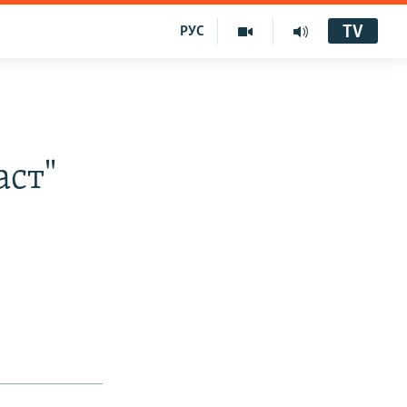
TV
РУС
аст"