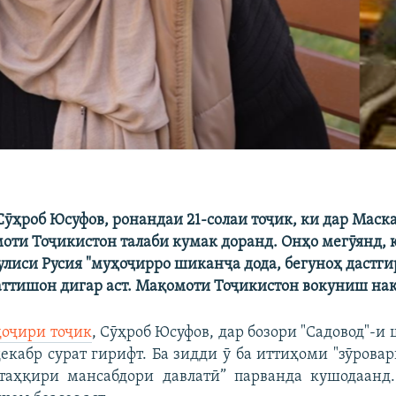
ӯҳроб Юсуфов, ронандаи 21-солаи тоҷик, ки дар Маска
моти Тоҷикистон талаби кумак доранд. Онҳо мегӯянд, 
лиси Русия "муҳоҷирро шиканҷа дода, бегуноҳ дастги
ттишон дигар аст. Мақомоти Тоҷикистон вокуниш на
ҳоҷири тоҷик
, Сӯҳроб Юсуфов, дар бозори "Садовод"-и
декабр сурат гирифт. Ба зидди ӯ ба иттиҳоми "зӯрова
“таҳқири мансабдори давлатӣ” парванда кушодаанд