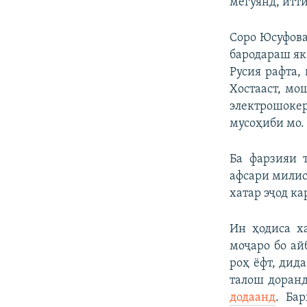
мегӯянд, итти
Соро Юсуфова
бародараш як
Русия рафта, 
Хостааст, мо
электрошокер
мусоҳиби мо.
Ба фарзияи 
афсари милиса
хатар эҷод ка
Ин ҳодиса х
моҷаро бо ай
роҳ ёфт, дид
талош доранд
додаанд
. Ба