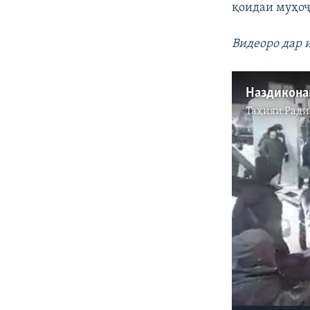
қоидаи муҳоҷ
Видеоро дар 
Таҳияи
Ради