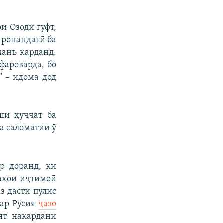
и Озодӣ гуфт,
 ронандагӣ ба
 манъ карданд.
фароварда, бо
" – идома дод
ши ҳуҷҷат ба
ва саломатии ӯ
р доранд, ки
каҳои иҷтимоӣ
з дасти пулис
дар Русия
ҷазо
ят накардани