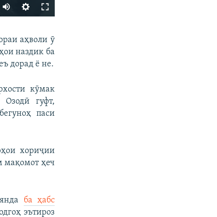
Auto
240p
ФИРИСТЕД
ораи аҳволи ӯ
360p
ҳои наздик ба
480p
ъ дорад ё не.
720p
рхости кӯмак
1080p
 Озодӣ гуфт,
бегуноҳ паси
px
бар
рҳои хориҷии
м мақомот ҳеч
оянда
ба ҳабс
одгоҳ эътироз