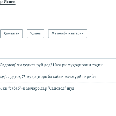
р Исоев
Ҳамватан
Ҷомeа
Матолиби навтарин
"Садовод" чӣ ҳодиса рӯй дод? Назари муҳоҷирони тоҷик
од". Додгоҳ 73 муҳоҷирро ба ҳабси маъмурӣ гирифт
, ки “сабаб”-и моҷаро дар “Садовод” шуд