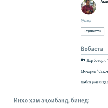
Ами
Гӯшаҳо
Тоҷикистон
Вобаста
Дар бозори 
Моҷарои "Садов
Ҳабси ронандае
Инҳо ҳам аҷоибанд, бинед: