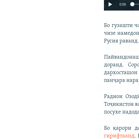
0:00
Бо гузашти ч
чизе намедон
Русия раванд
Пайвандонаш
доранд. Сор
дархосташон
панҷара нара
Радиои Озод
Тоҷикистон в
посухе надод
Бо қарори д
гирифтаанд
.