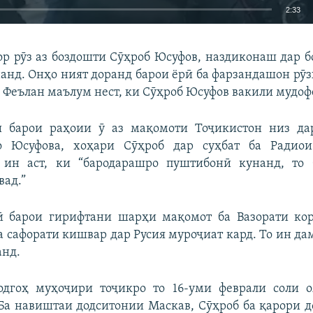
2:33
EMBED
БА ДИГАРОН 
ор рӯз аз боздошти Сӯҳроб Юсуфов, наздиконаш дар б
анд. Онҳо ният доранд барои ёрӣ ба фарзандашон рӯз
. Феълан маълум нест, ки Сӯҳроб Юсуфов вакили мудофе
 барои раҳоии ӯ аз мақомоти Тоҷикистон низ да
Auto
240p
360p
480p
о Юсуфова, хоҳари Сӯҳроб дар суҳбат ба Радиои
720p
1080p
 ин аст, ки “бародарашро пуштибонӣ кунанд, то 
вад.”
ӣ барои гирифтани шарҳи мақомот ба Вазорати ко
а сафорати кишвар дар Русия муроҷиат кард. То ин да
анд.
одгоҳ муҳоҷири тоҷикро то 16-уми феврали соли 
 Ба навиштаи додситонии Маскав, Сӯҳроб ба қарори д