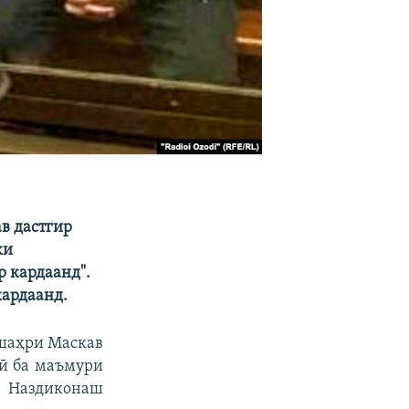
в дастгир
ки
р кардаанд".
кардаанд.
 шаҳри Маскав
рӣ ба маъмури
. Наздиконаш