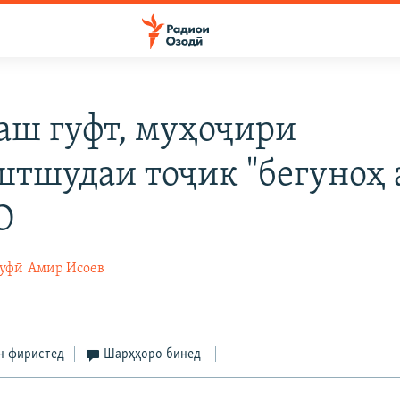
аш гуфт, муҳоҷири
штшудаи тоҷик "бегуноҳ 
О
суфӣ
Амир Исоев
н фиристед
Шарҳҳоро бинед