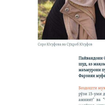
Соро Юсуфова ва Сӯҳроб Юсуфов
Пайвандони С
шуд, аз мақо
маъмурони пу
Фарзияи муфа
Боздошти му
рӯзи 15-уми 
амният" ва 