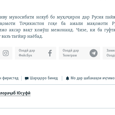
иву муносибати нохуб бо муҳоҷирон дар Русия пай
ақомоти Тоҷикистон гоҳе ба амали мақомоти Ру
ммо аксар вақт хомӯш мемонанд. Чизе, ки ба гуфт
 вазъ тағйир наёбад.
Озодӣ дар
Озодӣ дар
Зами
Фейсбук
Телеграм
Озод
н фиристед
Шарҳҳоро бинед
Мо дар шабакаҳои иҷтимо
лораҷаб Юсуфӣ