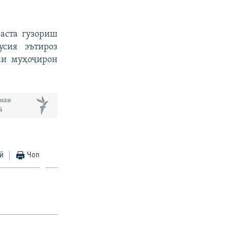
васта гузориш
сия эътироз
аи муҳоҷирон
маи
ӣ
ӣ
Чоп