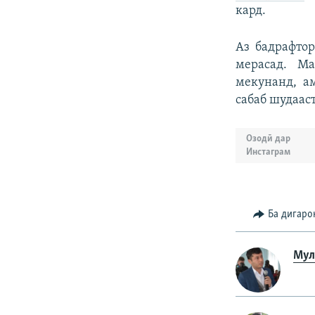
кард.
Аз бадрафтор
мерасад. М
мекунанд, а
сабаб шудааст
Озодӣ дар
Инстаграм
Ба дигаро
Мул