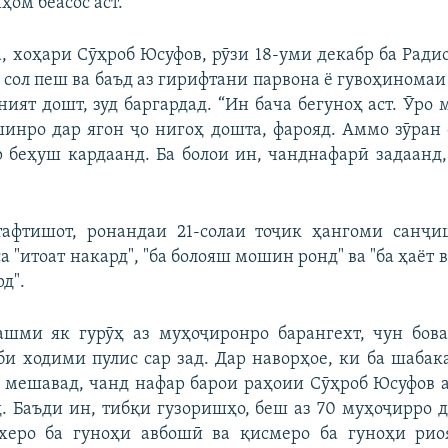
ҳом беасос аст.
, хоҳари Сӯҳроб Юсуфов, рӯзи 18-уми декабр ба Радио
 сол пеш ва баъд аз гирифтани парвона ё гувоҳиномаи
ният дошт, зуд баргардад. “Ин бача бегуноҳ аст. Ӯро
шинро дар ягон ҷо нигоҳ дошта, фарояд. Аммо зӯран 
 беҳуш кардаанд. Ба болои ин, чанднафарӣ задаанд,
тафтишот, ронандаи 21-солаи тоҷик ҳангоми санҷи
 "итоат накард", "ба болояш мошин ронд" ва "ба ҳаёт 
рд".
ашми як гурӯҳ аз муҳоҷиронро барангехт, чун бова
би ходими пулис сар зад. Дар наворҳое, ки ба шаба
а мешавад, чанд нафар барои раҳоии Сӯҳроб Юсуфов а
. Баъди ин, тибқи гузоришҳо, беш аз 70 муҳоҷирро 
рхеро ба гуноҳи авбошӣ ва қисмеро ба гуноҳи рио