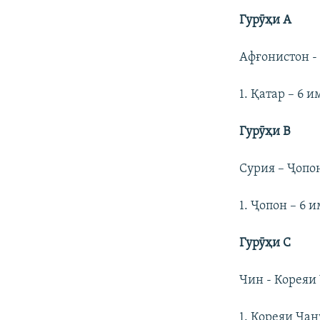
Гурӯҳи А
Афғонистон - 
1. Қатар – 6 и
Гурӯҳи В
Сурия – Ҷопо
1. Ҷопон – 6 и
Гурӯҳи С
Чин - Кореяи 
1. Кореяи Ҷану