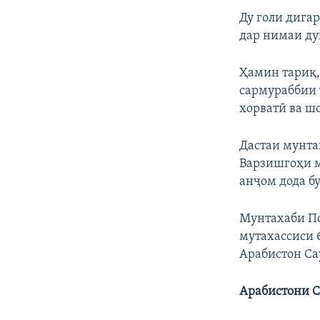
Ду голи дига
дар нимаи ду
Ҳамин тариқ, 
сармураббии 
хорватӣ ва ш
Дастаи мунта
Варзишгоҳи м
анҷом дода бу
Мунтахаби По
мутахассиси 
Арабистон С
Арабистони С