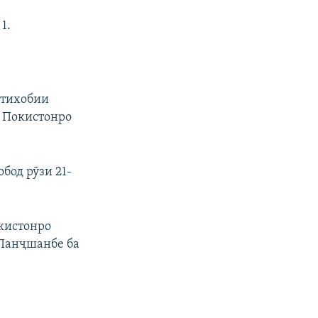
1.
нтихобии
 Покистонро
бод рӯзи 21-
икистонро
 Панҷшанбе ба