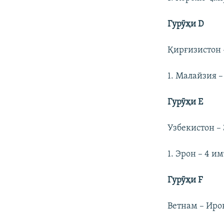
Гурӯҳи
D
Қирғизистон –
1. Малайзия –
Гурӯҳи Е
Узбекистон – 
1. Эрон – 4 им
Гурӯҳи
F
Ветнам – Ироқ