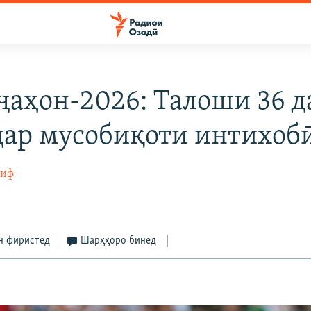
ҷаҳон-2026: Талоши 36 д
дар мусобиқоти интихоб
тиф
н фиристед
Шарҳҳоро бинед