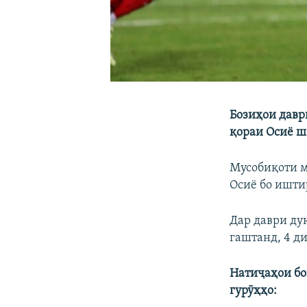
Бозиҳои давр
қораи Осиё ш
Мусобиқоти 
Осиё бо иштир
Дар даври ду
гаштанд, 4 д
Натиҷаҳои б
гурӯҳҳо
: