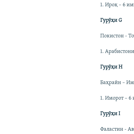
1. Ироқ – 6 им
Гурӯҳи
G
Покистон - То
1. Арабистони 
Гурӯҳи Н
Баҳрайн – Им
1. Иморот – 6 
Гурӯҳи
I
Фаластин - Ав