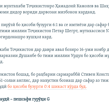
ри мунтахаби Тоҷикистонро Ҳамадонӣ Камолов ва Ша
юми дидор вориди дарвозаи мизбонон карданд.
пирӯзӣ бо ҳисоби бузурги 6:1 ва се имтиёзи дар сафар
тими миллии Тоҷикистон Петар Шегрт, мутахассиси 5
огирдонашро хушҳол кард.
хаби Тоҷикистон дар даври авал бозиро 16-уми ноябр 
арказии Душанбе бо тими миллии Урдун бо ҳисоби му
д.
кистон бошад, бо раҳбарии сармараббӣ Стивен Конст
61-солаи англис, дар нахустин бозиаш дар сафар аз ти
аудӣ
бо ҳисоби бузурги 0:4 шикаст хӯрда буд.
аудӣ – пешсафи гурӯҳи G