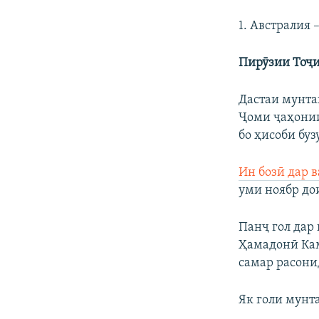
1. Австралия –
Пирӯзии Тоҷи
Дастаи мунта
Ҷоми ҷаҳонии
бо ҳисоби буз
Ин бозӣ дар
в
уми ноябр до
Панҷ гол дар
Ҳамадонӣ Кам
самар расони
Як голи мунт