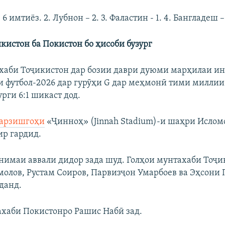
 6 имтиёз. 2. Лубнон – 2. 3. Фаластин - 1. 4. Бангладеш – 
кистон ба Покистон бо ҳисоби бузург
хаби Тоҷикистон дар бозии даври дуюми марҳилаи и
 футбол-2026 дар гурӯҳи G дар меҳмонӣ тими миллии
урги 6:1 шикаст дод.
арзишгоҳи
«Ҷинноҳ» (Jinnah Stadium)-и шаҳри Исломо
ир гардид.
 нимаи аввали дидор зада шуд. Голҳои мунтахаби Тоҷ
олов, Рустам Соиров, Парвизҷон Умарбоев ва Эҳсони
данд.
ахаби Покистонро Рашис Набӣ зад.