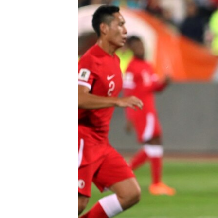
ГУЗОРИШҲОИ РАДИОӢ