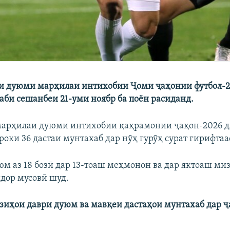
и дуюми марҳилаи интихобии Ҷоми ҷаҳонии футбол-2
аби сешанбеи 21-уми ноябр ба поён расиданд.
марҳилаи дуюми интихобии қаҳрамонии ҷаҳон-2026 д
оки 36 дастаи мунтахаб дар нӯҳ гурӯҳ сурат гирифтаа
юм аз 18 бозӣ дар 13-тоаш меҳмонон ва дар яктоаш ми
идор мусовӣ шуд.
озиҳои даври дуюм
ва мавқеи дастаҳои мунтахаб дар 