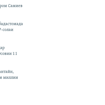
ҳром Самиев
 бадастомада
7-солаи
дар
совии 1:1
антайн,
ми миллии