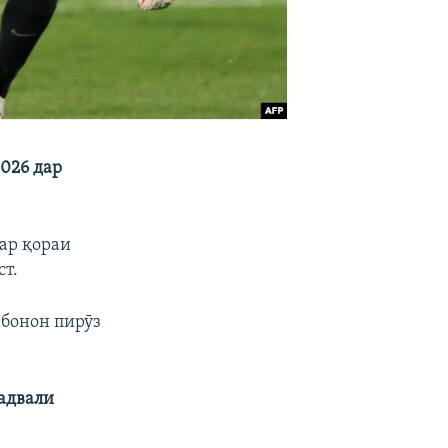
026 дар
ар қораи
ст.
збонон пирӯз
ҷадвали