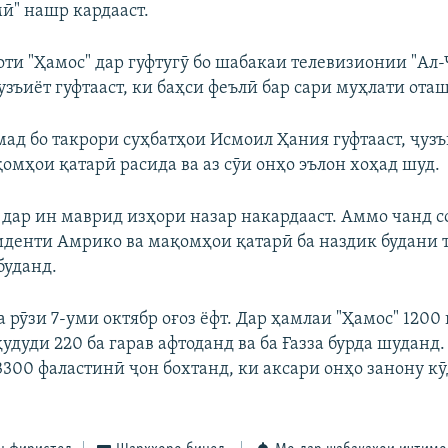
ӣ" нашр кардааст.
оти "Ҳамос" дар гуфтугӯ бо шабакаи телевизионии "Ал-
зъиёт гуфтааст, ки баҳси феълӣ бар сари муҳлати оташ
ад бо такрори суҳбатҳои Исмоил Ҳания гуфтааст, ҷузъ
омҳои қатарӣ расида ва аз сӯи онҳо эълон хоҳад шуд.
 дар ин маврид изҳори назар накардааст. Аммо чанд с
иденти Амрико ва мақомҳои қатарӣ ба наздик будани 
буданд.
а рӯзи 7-уми октябр оғоз ёфт. Дар ҳамлаи "Ҳамос" 1200
удуди 220 ба гарав афтоданд ва ба Ғазза бурда шуданд.
13300 фаластинӣ ҷон бохтанд, ки аксари онҳо занону к