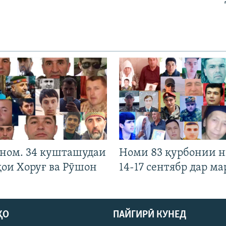
 ном. 34 кушташудаи
Номи 83 қурбонии 
ҳои Хоруғ ва Рӯшон
14-17 сентябр дар ма
ҲО
ПАЙГИРӢ КУНЕД