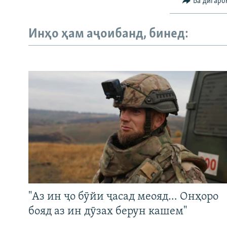
Ба дигаро
Инҳо ҳам аҷоибанд, бинед:
"Аз ин ҷо бӯйи ҷасад меояд… Онҳоро
бояд аз ин дӯзах берун кашем"