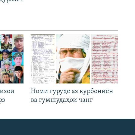
низои
Номи гуруҳе аз қурбониён
рз
ва гумшудаҳои ҷанг