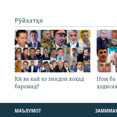
Рӯйхатҳо
Кӣ ва кай аз зиндон хоҳад
Ном ба
баромад?
ҳодиса
Русский
МАЪЛУМОТ
ЗАМИМА