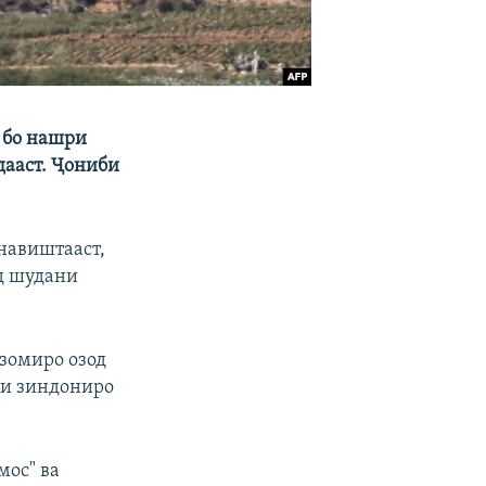
 бо нашри
дааст. Ҷониби
навиштааст,
д шудани
изомиро озод
ии зиндониро
мос" ва