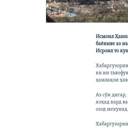
Исмоил Ҳания
баёнияе аз н
Исроил то кун
Хабаргузории
ки ин тавофу
ҳамлаҳои ҳав
Аз сӯи дигар
хоҳад кард в
озод мекунад
Хабаргузории 