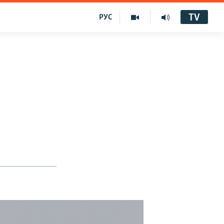
TV
РУС