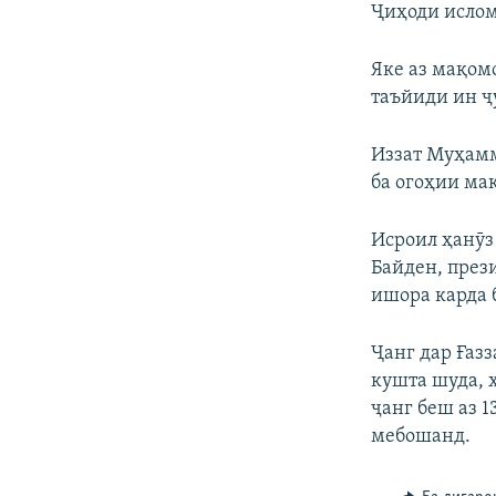
Ҷиҳоди ислом
Яке аз мақом
таъйиди ин ҷу
Иззат Муҳамм
ба огоҳии мақ
Исроил ҳанӯз
Байден, през
ишора карда 
Ҷанг дар Ғазз
кушта шуда, ҳ
ҷанг беш аз 
мебошанд.