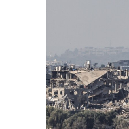
ГУЗОРИШҲОИ РАДИОӢ