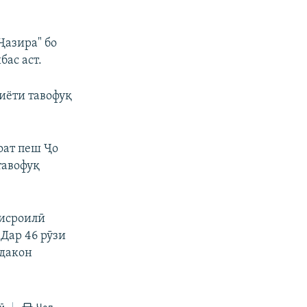
Ҷазира" бо
бас аст.
иёти тавофуқ
оат пеш Ҷо
тавофуқ
 исроилӣ
 Дар 46 рӯзи
ӯдакон