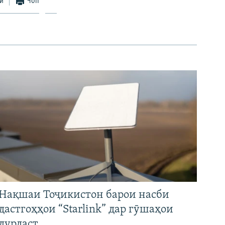
ӣ
Чоп
Нақшаи Тоҷикистон барои насби
дастгоҳҳои “Starlink” дар гӯшаҳои
дурдаст