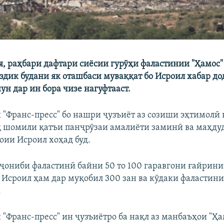
, раҳбари дафтари сиёсии гурӯҳи фаластинии "Ҳамос"
аздик будани як оташбаси муваққат бо Исроил хабар до
ун дар ин бора чизе нагуфтааст.
 "Франс-пресс" бо нашри ҷузъиёт аз созиши эҳтимолӣ 
қ шомили қатъи панҷрӯзаи амалиёти заминӣ ва маҳду
оии Исроил хоҳад буд.
, ҷониби фаластинӣ байни 50 то 100 гаравгони ғайрин
а Исроил ҳам дар муқобил 300 зан ва кӯдаки фаластин
.
"Франс-пресс" ин ҷузъиётро ба нақл аз манбаъҳои "Ҳа