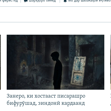
н фиристед
Шарҳҳоро бинед
Мо дар шабакаҳои иҷтимо
Занеро, ки хостааст писарашро
бифурӯшад, зиндонӣ кардаанд