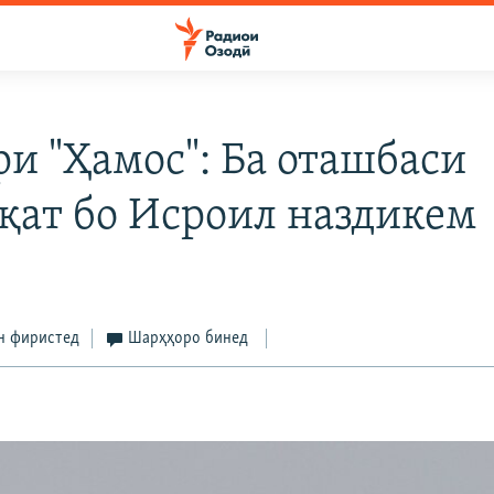
ри "Ҳамос": Ба оташбаси
қат бо Исроил наздикем
н фиристед
Шарҳҳоро бинед