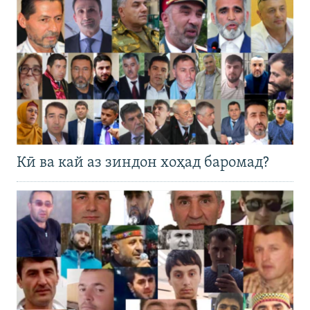
Кӣ ва кай аз зиндон хоҳад баромад?