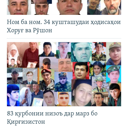
Ном ба ном. 34 кушташудаи ҳодисаҳои
Хоруғ ва Рӯшон
83 қурбонии низоъ дар марз бо
Қирғизистон