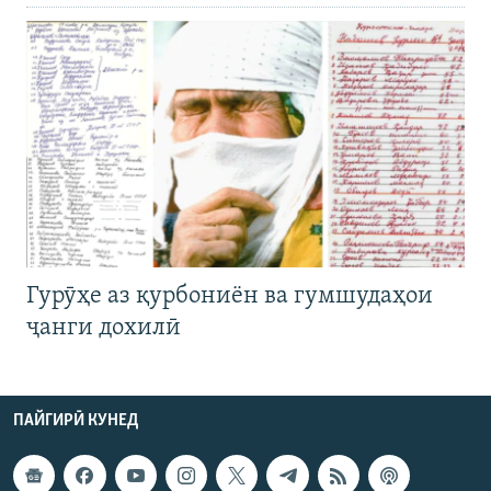
Гурӯҳе аз қурбониён ва гумшудаҳои
ҷанги дохилӣ
ПАЙГИРӢ КУНЕД