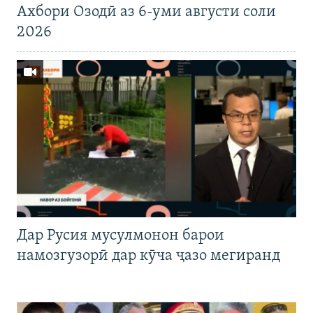
Ахбори Озодӣ аз 6-уми августи соли
2026
Дар Русия мусулмонон барои
намозгузорӣ дар кӯча ҷазо мегиранд