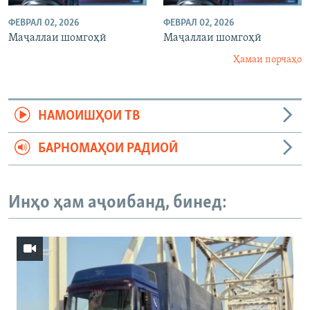
ФЕВРАЛ 02, 2026
ФЕВРАЛ 02, 2026
Маҷаллаи шомгоҳӣ
Маҷаллаи шомгоҳӣ
Ҳамаи порчаҳо
НАМОИШҲОИ ТВ
БАРНОМАҲОИ РАДИОӢ
Инҳо ҳам аҷоибанд, бинед: