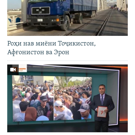
Роҳи нав миёни Тоҷикистон,
Афғонистон ва Эрон