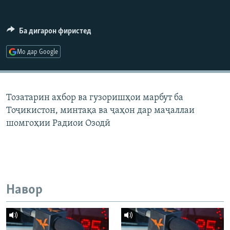
ГУЗОРИШҲОИ РАДИОӢ
Русский
Ба дигарон фиристед
ПАЙГИРӢ КУНЕД
Мо дар Google
Тозатарин ахбор ва гузоришҳои марбут ба
Тоҷикистон, минтақа ва ҷаҳон дар маҷаллаи
Ҳамаи сомонаҳои RFE/RL
шомгоҳии Радиои Озодӣ
Навор