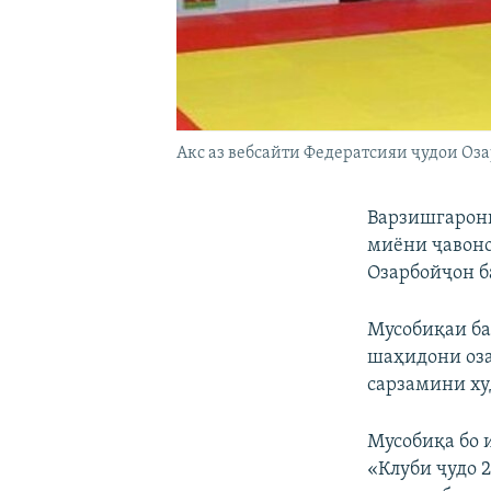
Акс аз вебсайти Федератсияи ҷудои Оз
Варзишгарони
миёни ҷавонон
Озарбойҷон ба
Мусобиқаи ба
шаҳидони оза
сарзамини ху
Мусобиқа бо 
«Клуби ҷудо 2