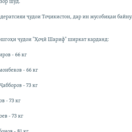
зор шуд.
едератсияи ҷудои Тоҷикистон, дар ин мусобиқаи байн
шгоҳи ҷудои "Ҳоҷӣ Шариф" ширкат карданд:
ров - 66 кг
онбеков - 66 кг
абборов - 73 кг
в - 73 кг
ев - 73 кг
онов - 81 кг