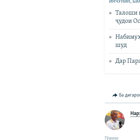
ИНЧУНИН, БИ
Талоши 
ҷудои О
Набимуҳ
шуд
Дар Пара
Ба дигаро
Нар
Гӯшаҳо