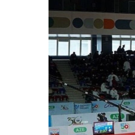
ГУЗОРИШҲОИ РАДИОӢ