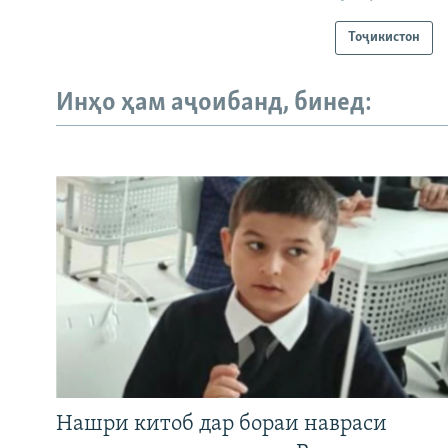
Тоҷикистон
Инҳо ҳам аҷоибанд, бинед:
Нашри китоб дар бораи навраси