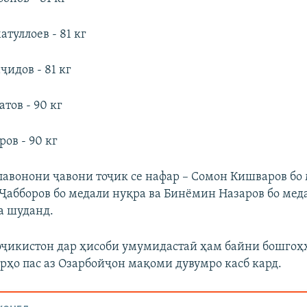
туллоев - 81 кг
идов - 81 кг
тов - 90 кг
ов - 90 кг
лавонони ҷавони тоҷик се нафар – Сомон Кишваров бо 
абборов бо медали нуқра ва Бинёмин Назаров бо мед
а шуданд.
ҷикистон дар ҳисоби умумидастаӣ ҳам байни бошгоҳҳ
ҳо пас аз Озарбойҷон мақоми дувумро касб кард.