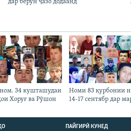
дар берун ҷазо додаанд
 ном. 34 кушташудаи
Номи 83 қурбонии 
ҳои Хоруғ ва Рӯшон
14-17 сентябр дар ма
ҲО
ПАЙГИРӢ КУНЕД