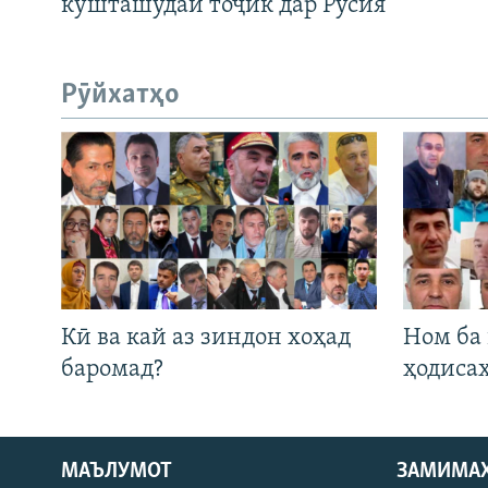
кушташудаи тоҷик дар Русия
Рӯйхатҳо
Кӣ ва кай аз зиндон хоҳад
Ном ба
баромад?
ҳодиса
Русский
МАЪЛУМОТ
ЗАМИМА