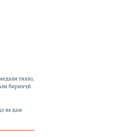
медали тилло,
али биринҷӣ
о ва ҳам