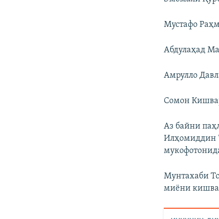
Мустафо Раҳма
Абдулаҳад Маҷ
Амрулло Давла
Сомон Кишвар
Аз байни паҳ
Илҳомиддин Ҷ
мукофотонид
Мунтахаби То
миёни кишвар