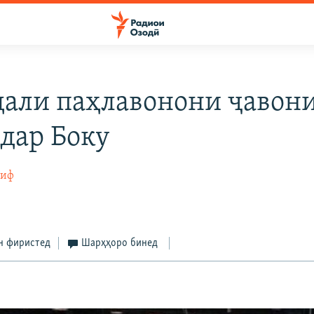
дали паҳлавонони ҷавон
 дар Боку
тиф
н фиристед
Шарҳҳоро бинед