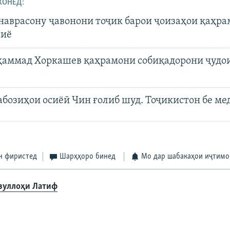
ХОНЕД:
наврасону ҷавонони тоҷик барои ҷоизаҳои қаҳр
сиё
аммад Хоркашев қаҳрамони собиқадорони ҷудои
бозиҳои осиёӣ Чин ғолиб шуд. Тоҷикистон бе ме
н фиристед
Шарҳҳоро бинед
Мо дар шабакаҳои иҷтимо
зуллоҳи Латиф