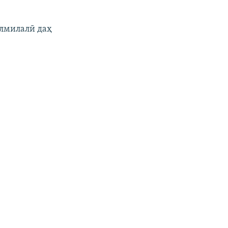
улмилалӣ даҳ