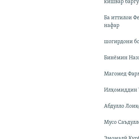
кишвар баргу
Ба иттилои Ф
нафар
шогирдони бо
Бинёмин Нази
Магомед Фарм
Илҳомиддин Ҷ
Абдулло Лоиқо
Мусо Саъдулло
Эмомалӣ Қурб