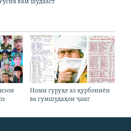
Русия кам шудааст
низои
Номи гуруҳе аз қурбониён
рз
ва гумшудаҳои ҷанг