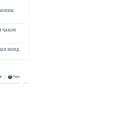
амонии
 ҷаҳон
дал монд
ӣ
Чоп