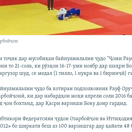
арбойҷон
 тоҷик дар мусобиқаи байнулмилалии ҷудо "Ҷоми Рау
и то 21-сола, ки рӯзҳои 16-17-уми ноябр дар шаҳри Б
ргузор шуд, се медал (1 тилло, 1 нуқра ва 1 биринҷӣ) 
йнулмилалии ҷудо ба хотираи подполковник Рауф Ору
рбойҷонӣ, ки дар набардҳои моҳи апрели соли 2016 б
д ҷон бохтанд, дар Қасри варзиши Боку доир гардид.
ибтикори Федератсияи ҷудои Озарбойҷон ва Иттиҳоди
012» бо ширкати беш аз 100 варзишгар дар ҳайати 48 