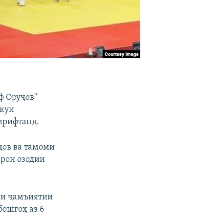
ф Оруҷов"
окуи
гирифтанд.
ҷов ва тамоми
арои озодии
яи ҷамъиятии
бошгоҳ аз 6