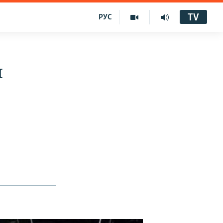
TV
РУС
и