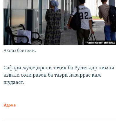
Акс аз бойгонӣ.
Сафари муҳоҷирони тоҷик ба Русия дар нимаи
аввали соли равон ба таври назаррас кам
шудааст.
Идома