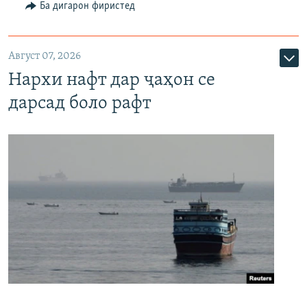
Ба дигарон фиристед
Август 07, 2026
Нархи нафт дар ҷаҳон се
дарсад боло рафт