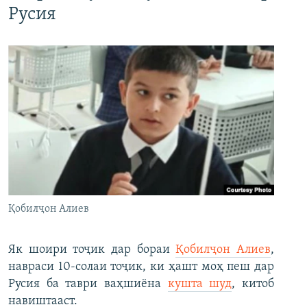
Русия
Қобилҷон Алиев
Як шоири тоҷик дар бораи
Қобилҷон Алиев
,
навраси 10-солаи тоҷик, ки ҳашт моҳ пеш дар
Русия ба таври ваҳшиёна
кушта шуд
, китоб
навиштааст.