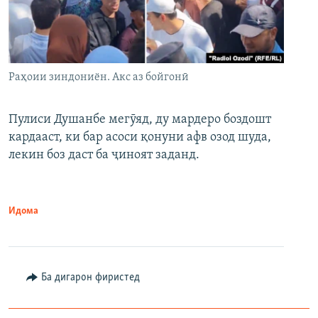
Раҳоии зиндониён. Акс аз бойгонӣ
Пулиси Душанбе мегӯяд, ду мардеро боздошт
кардааст, ки бар асоси қонуни афв озод шуда,
лекин боз даст ба ҷиноят заданд.
Идома
Ба дигарон фиристед