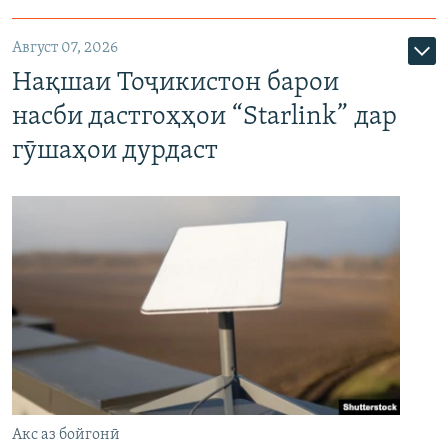
Август 07, 2026
Нақшаи Тоҷикистон барои
насби дастгоҳҳои “Starlink” дар
гӯшаҳои дурдаст
Акс аз бойгонӣ