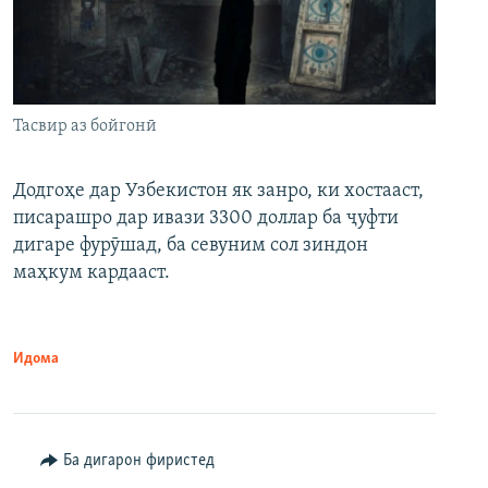
Тасвир аз бойгонӣ
Додгоҳе дар Узбекистон як занро, ки хостааст,
писарашро дар ивази 3300 доллар ба ҷуфти
дигаре фурӯшад, ба севуним сол зиндон
маҳкум кардааст.
Идома
Ба дигарон фиристед