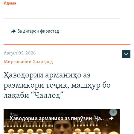
Идома
Ба дигарон фиристед
Август 05, 2026
Мирзонабии Холиқзод
Ҳаводории арманиҳо аз
размикори тоҷик, машҳур бо
лақаби “Ҷаллод”
Ҳаводории арманиҳо аз пирӯзии "Ҷаллод"-и тоҷик