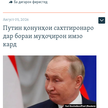
Ба дигарон фиристед
Август 05, 2026
Путин қонунҳои сахтгиронаро
дар бораи муҳоҷирон имзо
кард