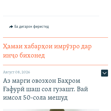
Ба дигарон фиристед
Ҳамаи хабарҳои имрӯзро дар
инҷо бихонед
Август 08, 2026
Аз марги овозхон Баҳром
Ғафурӣ шаш сол гузашт. Вай
имсол 50-сола мешуд