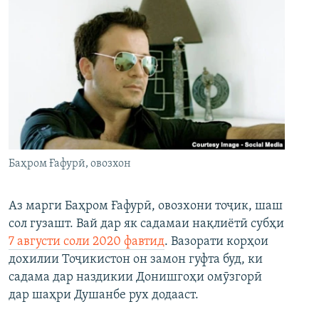
Баҳром Ғафурӣ, овозхон
Аз марги Баҳром Ғафурӣ, овозхони тоҷик, шаш
сол гузашт. Вай дар як садамаи нақлиётӣ субҳи
7 августи соли 2020 фавтид
. Вазорати корҳои
дохилии Тоҷикистон он замон гуфта буд, ки
садама дар наздикии Донишгоҳи омӯзгорӣ
дар шаҳри Душанбе рух додааст.