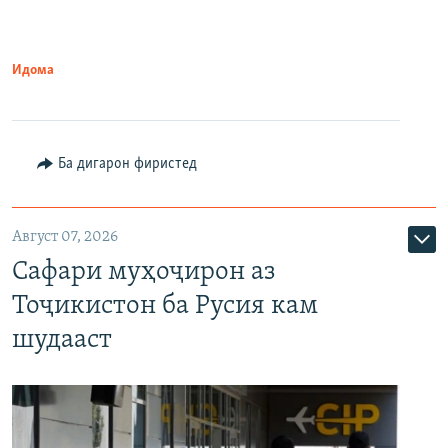
Идома
Ба дигарон фиристед
Август 07, 2026
Сафари муҳоҷирон аз
Тоҷикистон ба Русия кам
шудааст