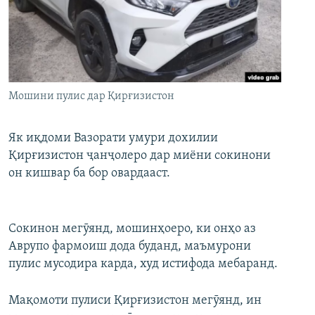
ГУЗОРИШҲОИ РАДИОӢ
Русский
ПАЙГИРӢ КУНЕД
Мошини пулис дар Қирғизистон
Як иқдоми Вазорати умури дохилии
Қирғизистон ҷанҷолеро дар миёни сокинони
Ҳамаи сомонаҳои RFE/RL
он кишвар ба бор овардааст.
Сокинон мегӯянд, мошинҳоеро, ки онҳо аз
Аврупо фармоиш дода буданд, маъмурони
пулис мусодира карда, худ истифода мебаранд.
Мақомоти пулиси Қирғизистон мегӯянд, ин