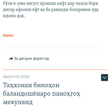
Рӯзи 6-уми август арзиши нафт дар ҷаҳон бори
дигар афзоиш ёфт ва ба раванди болоравии худ
идома дод.
Идома
Ба дигарон фиристед
Август 06, 2026
Таҳхонаи биноҳои
баландошёнаро паноҳгоҳ
мекунанд