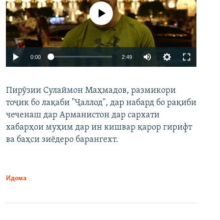
Феълан кор намекунад
Auto
0:00
2:49
240p
Пирӯзии Сулаймон Маҳмадов, размикори
360p
тоҷик бо лақаби "Ҷаллод", дар набард бо рақиби
480p
Auto
240p
360p
480p
чеченаш дар Арманистон дар сархати
720p
хабарҳои муҳим дар ин кишвар қарор гирифт
720p
1080p
ва баҳси зиёдеро барангехт.
1080p
Идома