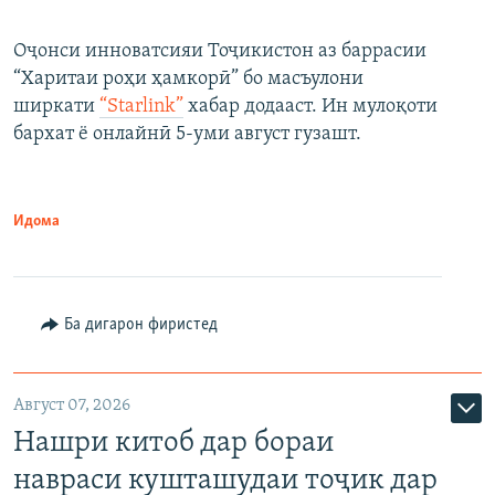
Оҷонси инноватсияи Тоҷикистон аз баррасии
“Харитаи роҳи ҳамкорӣ” бо масъулони
ширкати
“Starlink”
хабар додааст. Ин мулоқоти
бархат ё онлайнӣ 5-уми август гузашт.
Идома
Ба дигарон фиристед
Август 07, 2026
Нашри китоб дар бораи
навраси кушташудаи тоҷик дар