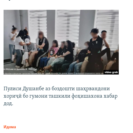
Пулиси Душанбе аз боздошти шаҳрвандони
хориҷӣ бо гумони ташкили фоҳишахона хабар
дод.
Идома