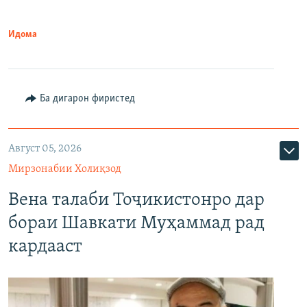
Идома
Ба дигарон фиристед
Август 05, 2026
Мирзонабии Холиқзод
Вена талаби Тоҷикистонро дар
бораи Шавкати Муҳаммад рад
кардааст