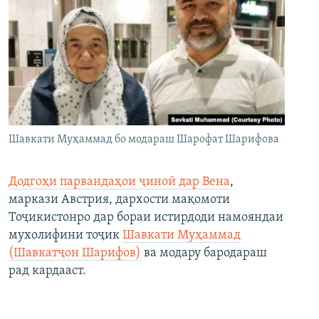
Шавкати Муҳаммад бо модараш Шарофат Шарифова
Додгоҳи парвандаҳои ҷиноӣ дар Вена
,
маркази Австрия, дархости мақомоти
Тоҷикистонро дар бораи истирдоди намояндаи
мухолифини тоҷик
Шавкати Муҳаммад
(Шавкатҷон Шарифов)
ва модару бародараш
рад кардааст.