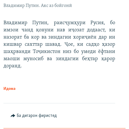
Владимир Путин. Акс аз бойгонӣ
Владимир Путин, раисҷумҳури Русия, бо
имзои чанд қонуни нав иҷозат додааст, ки
назорат ба кор ва зиндагии хориҷиён дар ин
кишвар сахттар шавад. Ҷое, ки садҳо ҳазор
шаҳрванди Тоҷикистон низ бо умеди ёфтани
маоши муносиб ва зиндагии беҳтар қарор
доранд.
Идома
Ба дигарон фиристед