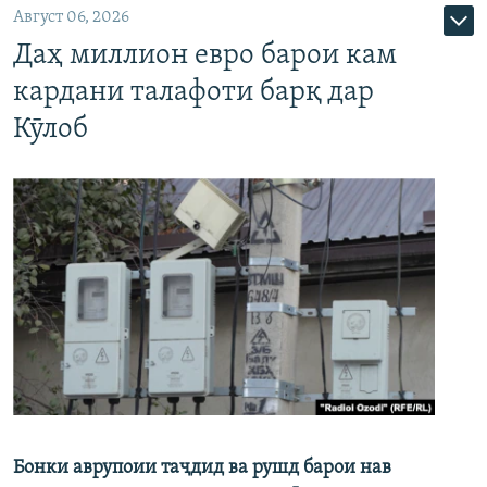
Август 06, 2026
Даҳ миллион евро барои кам
кардани талафоти барқ дар
Кӯлоб
Бонки аврупоии таҷдид ва рушд барои нав