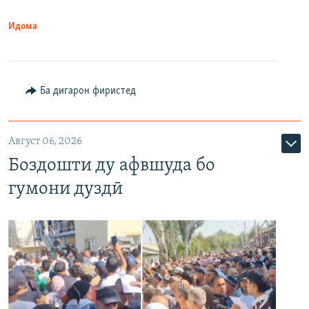
Идома
Ба дигарон фиристед
Август 06, 2026
Боздошти ду афвшуда бо
гумони дуздӣ