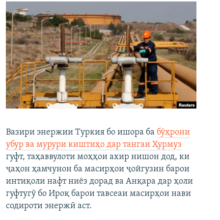
Вазири энержии Туркия бо ишора ба
бӯҳрони
убур ва мурури киштиҳо дар тангаи Ҳурмуз
гуфт, таҳаввулоти моҳҳои ахир нишон дод, ки
ҷаҳон ҳамчунон ба масирҳои ҷойгузин барои
интиқоли нафт ниёз дорад ва Анқара дар ҳоли
гуфтугӯ бо Ироқ барои тавсеаи масирҳои нави
содироти энержӣ аст.