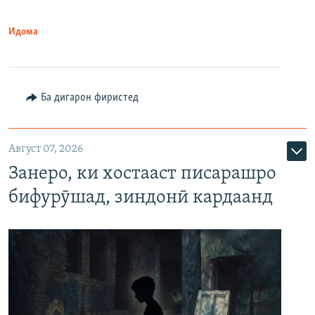
Идома
Ба дигарон фиристед
Август 07, 2026
Занеро, ки хостааст писарашро
бифурӯшад, зиндонӣ кардаанд