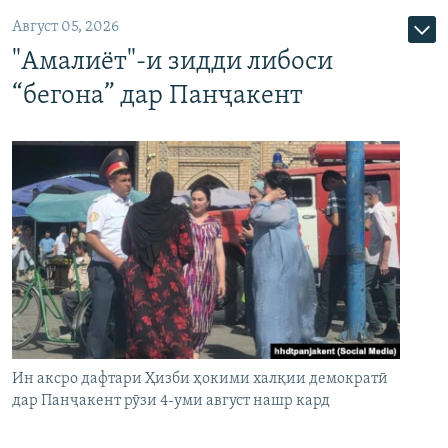
Август 05, 2026
"Амалиёт"-и зидди либоси
“бегона” дар Панҷакент
Ин аксро дафтари Ҳизби ҳокими халқии демократӣ
дар Панҷакент рӯзи 4-уми август нашр кард