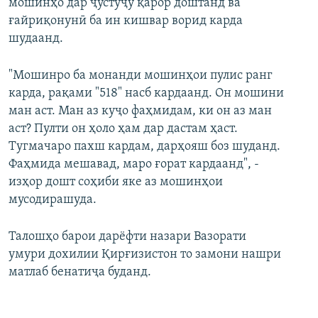
мошинҳо дар ҷустуҷӯ қарор доштанд ва
ғайриқонунӣ ба ин кишвар ворид карда
шудаанд.
"Мошинро ба монанди мошинҳои пулис ранг
карда, рақами "518" насб кардаанд. Он мошини
ман аст. Ман аз куҷо фаҳмидам, ки он аз ман
аст? Пулти он ҳоло ҳам дар дастам ҳаст.
Тугмачаро пахш кардам, дарҳояш боз шуданд.
Фаҳмида мешавад, маро ғорат кардаанд", -
изҳор дошт соҳиби яке аз мошинҳои
мусодирашуда.
Талошҳо барои дарёфти назари Вазорати
умури дохилии Қирғизистон то замони нашри
матлаб бенатиҷа буданд.