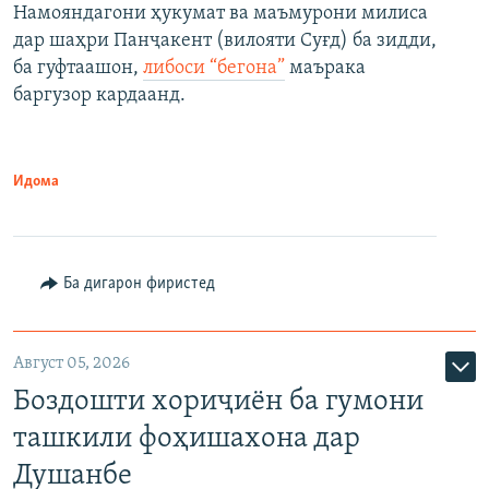
Намояндагони ҳукумат ва маъмурони милиса
дар шаҳри Панҷакент (вилояти Суғд) ба зидди,
ба гуфтаашон,
либоси “бегона”
маърака
баргузор кардаанд.
Идома
Ба дигарон фиристед
Август 05, 2026
Боздошти хориҷиён ба гумони
ташкили фоҳишахона дар
Душанбе