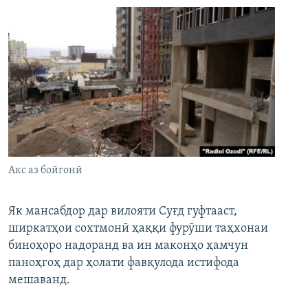
Акс аз бойгонӣ
Як мансабдор дар вилояти Суғд гуфтааст,
ширкатҳои сохтмонӣ ҳаққи фурӯши таҳхонаи
биноҳоро надоранд ва ин маконҳо ҳамчун
паноҳгоҳ дар ҳолати фавқулода истифода
мешаванд.