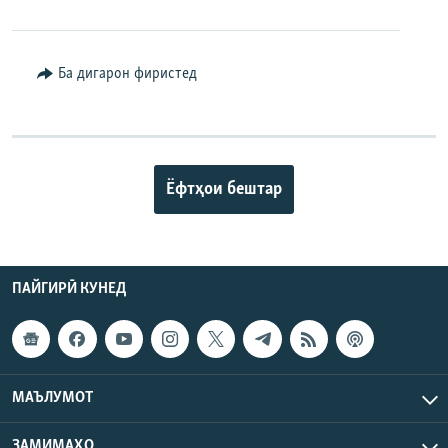
Ба дигарон фиристед
Ёфтҳои бештар
ПАЙГИРӢ КУНЕД
МАЪЛУМОТ
ЗАМИМАҲО