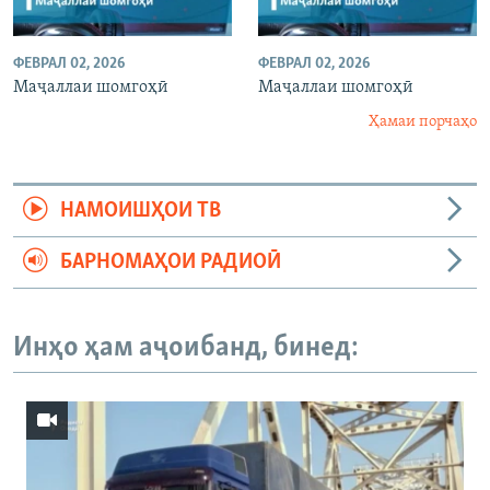
ФЕВРАЛ 02, 2026
ФЕВРАЛ 02, 2026
Маҷаллаи шомгоҳӣ
Маҷаллаи шомгоҳӣ
Ҳамаи порчаҳо
НАМОИШҲОИ ТВ
БАРНОМАҲОИ РАДИОӢ
Инҳо ҳам аҷоибанд, бинед: