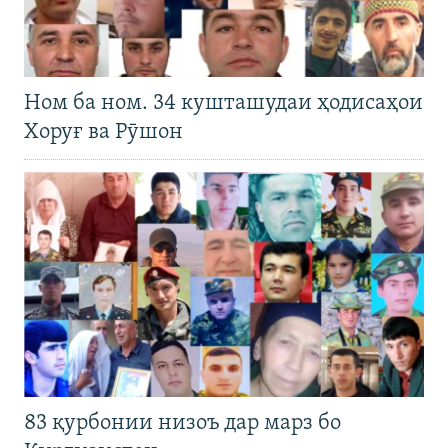
Ном ба ном. 34 кушташудаи ҳодисаҳои
Хоруғ ва Рӯшон
83 қурбонии низоъ дар марз бо