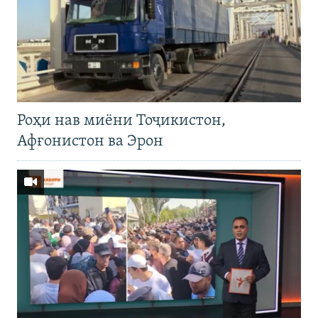
Роҳи нав миёни Тоҷикистон,
Афғонистон ва Эрон