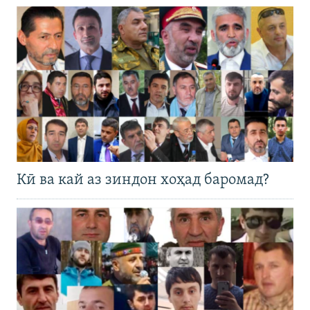
Кӣ ва кай аз зиндон хоҳад баромад?