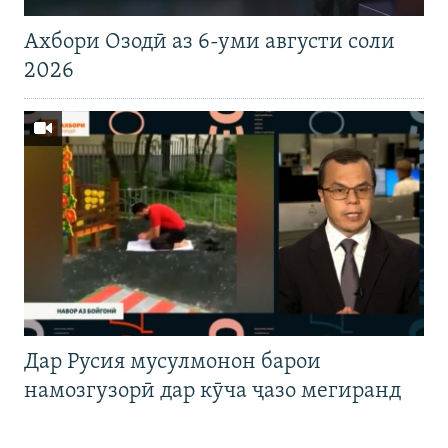
Ахбори Озодӣ аз 6-уми августи соли
2026
Дар Русия мусулмонон барои
намозгузорӣ дар кӯча ҷазо мегиранд