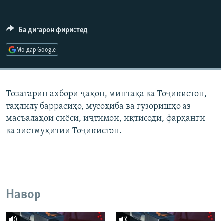
ГУЗОРИШҲОИ РАДИОӢ
Русский
Ба дигарон фиристед
ПАЙГИРӢ КУНЕД
Мо дар Google
Тозатарин ахбори ҷаҳон, минтақа ва Тоҷикистон,
таҳлилу баррасиҳо, мусоҳиба ва гузоришҳо аз
Ҳамаи сомонаҳои RFE/RL
масъалаҳои сиёсӣ, иҷтимоӣ, иқтисодӣ, фарҳангӣ
ва зистмуҳитии Тоҷикистон.
Навор