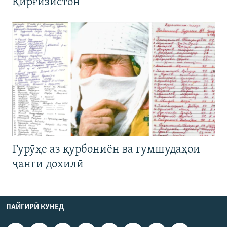
Қирғизистон
Гурӯҳе аз қурбониён ва гумшудаҳои
ҷанги дохилӣ
ПАЙГИРӢ КУНЕД