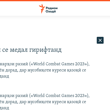
 се медал гирифтанд
нарҳои размӣ («World Combat Games 2023»),
н дорад, дар мусобиқоти куреси қазоқӣ се
рданд
нарҳои размӣ («World Combat Games 2023»),
н дорад, дар мусобиқоти куреси қазоқӣ се
рданд