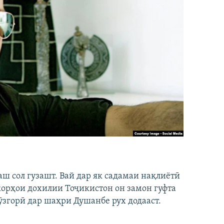
аш сол гузашт. Вай дар як садамаи нақлиётӣ
 корҳои дохилии Тоҷикистон он замон гуфта
ӯзгорӣ дар шаҳри Душанбе рух додааст.