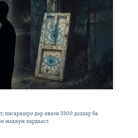
ст, писарашро дар ивази 3300 доллар ба
он маҳкум кардааст.