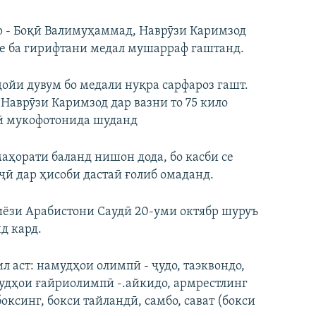
р - Боқӣ Валимуҳаммад, Наврӯзи Каримзод
се ба гирифтани медал мушарраф гаштанд.
ҷойи дувум бо медали нуқра сарфароз гашт.
 Наврӯзи Каримзод дар вазни то 75 кило
ҷӣ мукофотонида шуданд
аҳорати баланд нишон дода, бо касби се
ҷӣ дар ҳисоби дастаӣ ғолиб омаданд.
иёзи Арабистони Саудӣ 20-уми октябр шуруъ
д кард.
 аст: намудҳои олимпӣ - ҷудо, таэквондо,
удҳои ғайриолимпӣ -.айкидо, армрестлинг
боксинг, бокси тайландӣ, самбо, сават (бокси