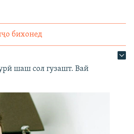
нҷо бихонед
урӣ шаш сол гузашт. Вай