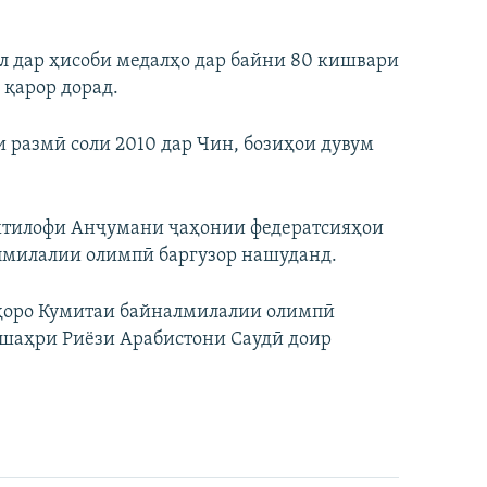
л дар ҳисоби медалҳо дар байни 80 кишвари
қарор дорад.
 размӣ соли 2010 дар Чин, бозиҳои дувум
ихтилофи Анҷумани ҷаҳонии федератсияҳои
лмилалии олимпӣ баргузор нашуданд.
иҳоро Кумитаи байналмилалии олимпӣ
р шаҳри Риёзи Арабистони Саудӣ доир