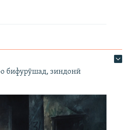
ро бифурӯшад, зиндонӣ