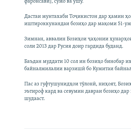
фаронсавӣ), сумо ва ушу.
Дастаи мунтахаби Тоҷикистон дар ҳамин ҳо
иштироккунандаи бозиҳо дар мақоми 51-ум 
Зимнан, аввалин Бозиҳои ҷаҳонии ҳунарҳои
соли 2013 дар Русия доир гардида буданд.
Баъдан муддати 10 сол ин бозиҳо бинобар 
байналмилалии варзишӣ бо Кумитаи байна
Пас аз гуфтушунидҳои тӯлонӣ, ниҳоят, Боз
эътироф кард ва севумин давраи бозиҳо да
шудааст.