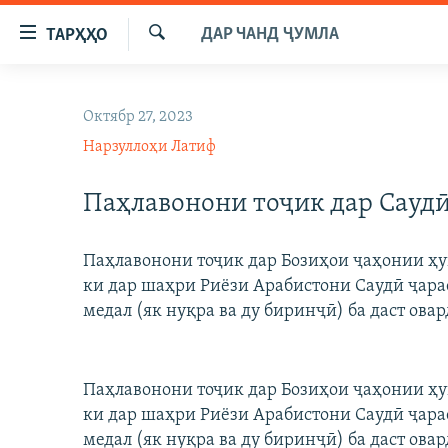
Пайвандҳои
ДАР ЧАНД ҶУМЛА
ТАРҲҲО
дастрасӣ
Ҷустуҷӯ
Ҷаҳиш
ГӮШАҲО
ба
Октябр 27, 2023
ГАПИ ОЗОД
СИЁСАТ
мояи
Нарзуллоҳи Латиф
аслӣ
РӮЗГОРИ МУҲОҶИР
ИҚТИСОД
Ҷаҳиш
САЛОМ, ХОҲАР
ҶОМЕА
Паҳлавонони тоҷик дар Саудӣ
ба
феҳристи
ТАҲҚИҚОТ
ҚАЗИЯИ "КРОКУС"
аслӣ
Паҳлавонони тоҷик дар Бозиҳои ҷаҳонии ҳу
ҶАНГ ДАР УКРАИНА
ОСИЁИ МАРКАЗӢ
Ҷаҳиш
ки дар шаҳри Риёзи Арабистони Саудӣ ҷараё
ба
НАЗАРИ МАРДУМ
ФАРҲАНГ
медал (як нуқра ва ду биринҷӣ) ба даст ова
ҷустор
ЧАНДРАСОНАӢ
МЕҲМОНИ ОЗОДӢ
БЛОГИСТОН
РӮЙХАТҲО
ВАРЗИШ
ОЗОДӢ ОНЛАЙН
ВИДЕО
Паҳлавонони тоҷик дар Бозиҳои ҷаҳонии ҳу
КИТОБҲОИ ОЗОДӢ
ки дар шаҳри Риёзи Арабистони Саудӣ ҷараё
НИГОРИСТОН
медал (як нуқра ва ду биринҷӣ) ба даст ова