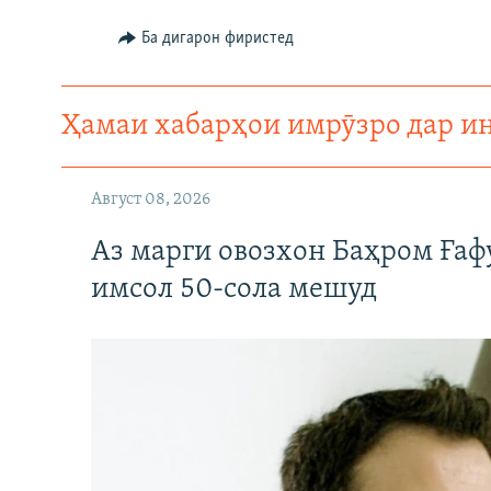
Ба дигарон фиристед
Ҳамаи хабарҳои имрӯзро дар и
Август 08, 2026
Аз марги овозхон Баҳром Ғаф
имсол 50-сола мешуд