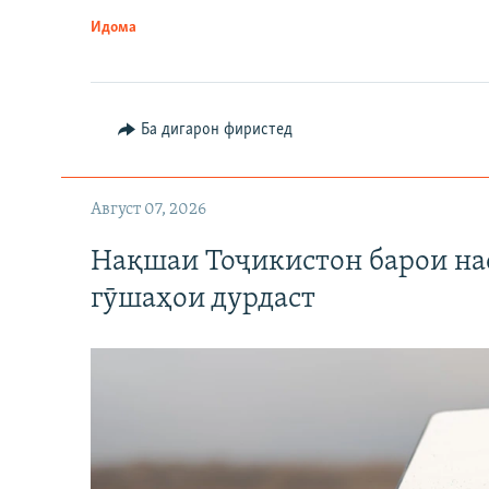
Идома
Ба дигарон фиристед
Август 07, 2026
Нақшаи Тоҷикистон барои нас
гӯшаҳои дурдаст