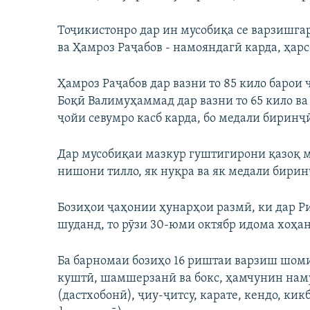
ГУЗОРИШҲОИ РАДИОӢ
Тоҷикистонро дар ин мусобиқа се варзишга
ва Ҳамроз Раҷабов - намояндагӣ карда, ҳар
Ҳамроз Раҷабов дар вазни то 85 кило барои 
Боқӣ Валимуҳаммад дар вазни то 65 кило ва
ҷойи севумро касб карда, бо медали бирин
Дар мусобиқаи мазкур гуштигирони қазоқ м
нишони тилло, як нуқра ва як медали бирин
Бозиҳои ҷаҳонии ҳунарҳои размӣ, ки дар Р
шуданд, то рӯзи 30-юми октябр идома хоҳан
Ба барномаи бозиҳо 16 риштаи варзиш шомил
куштӣ, шамшерзанӣ ва бокс, ҳамчунин нам
(дастхобонӣ), ҷиу-ҷитсу, карате, кендо, кик