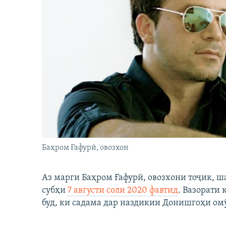
Баҳром Ғафурӣ, овозхон
Аз марги Баҳром Ғафурӣ, овозхони тоҷик, ш
субҳи
7 августи соли 2020 фавтид
. Вазорати
буд, ки садама дар наздикии Донишгоҳи ом