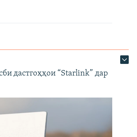
би дастгоҳҳои “Starlink” дар