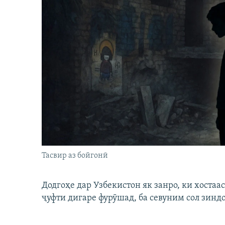
Тасвир аз бойгонӣ
Додгоҳе дар Узбекистон як занро, ки хостаа
ҷуфти дигаре фурӯшад, ба севуним сол зинд