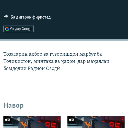
ГУЗОРИШҲОИ РАДИОӢ
Русский
Ба дигарон фиристед
ПАЙГИРӢ КУНЕД
Мо дар Google
Тозатарин ахбор ва гузоришҳои марбут ба
Тоҷикистон, минтақа ва ҷаҳон дар маҷаллаи
Ҳамаи сомонаҳои RFE/RL
бомдодии Радиои Озодӣ
Навор