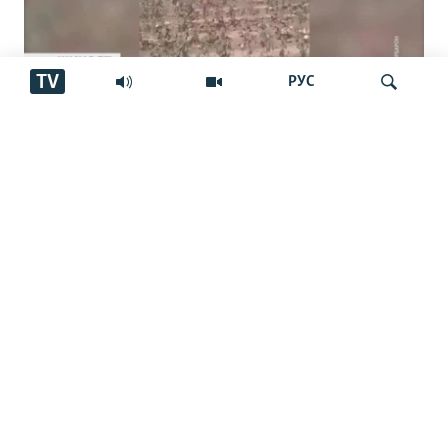
TV
РУС
Пахтакорони Фархор аз тақсими об
шикоят доранд
Ҷустуҷӯ