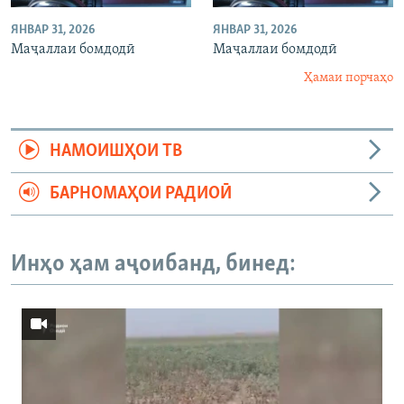
ЯНВАР 31, 2026
ЯНВАР 31, 2026
Маҷаллаи бомдодӣ
Маҷаллаи бомдодӣ
Ҳамаи порчаҳо
НАМОИШҲОИ ТВ
БАРНОМАҲОИ РАДИОӢ
Инҳо ҳам аҷоибанд, бинед: