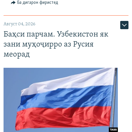
Ба дигарон фиристед
Август 04, 2026
Баҳси парчам. Узбекистон як
зани муҳоҷирро аз Русия
меорад