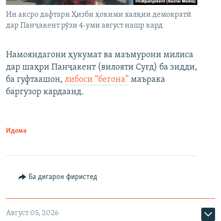
Ин аксро дафтари Ҳизби ҳокими халқии демократӣ
дар Панҷакент рӯзи 4-уми август нашр кард
Намояндагони ҳукумат ва маъмурони милиса
дар шаҳри Панҷакент (вилояти Суғд) ба зидди,
ба гуфтаашон,
либоси “бегона”
маърака
баргузор кардаанд.
Идома
Ба дигарон фиристед
Август 05, 2026