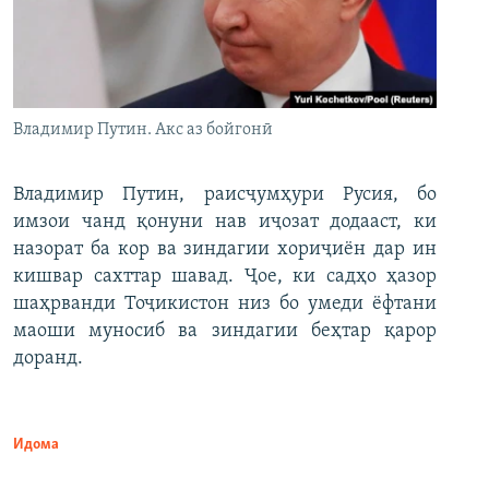
Владимир Путин. Акс аз бойгонӣ
Владимир Путин, раисҷумҳури Русия, бо
имзои чанд қонуни нав иҷозат додааст, ки
назорат ба кор ва зиндагии хориҷиён дар ин
кишвар сахттар шавад. Ҷое, ки садҳо ҳазор
шаҳрванди Тоҷикистон низ бо умеди ёфтани
маоши муносиб ва зиндагии беҳтар қарор
доранд.
Идома