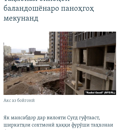
баландошёнаро паноҳгоҳ
мекунанд
Акс аз бойгонӣ
Як мансабдор дар вилояти Суғд гуфтааст,
ширкатҳои сохтмонӣ ҳаққи фурӯши таҳхонаи