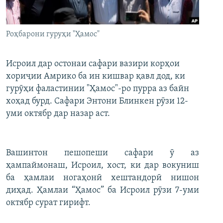
ГУЗОРИШҲОИ РАДИОӢ
Русский
Роҳбарони гуруҳи "Ҳамос"
ПАЙГИРӢ КУНЕД
Исроил дар остонаи сафари вазири корҳои
хориҷии Амрико ба ин кишвар қавл дод, ки
гурӯҳи фаластинии "Ҳамос"-ро пурра аз байн
хоҳад бурд. Сафари Энтони Блинкен рӯзи 12-
Ҳамаи сомонаҳои RFE/RL
уми октябр дар назар аст.
Вашинтон пешопеши сафари ӯ аз
ҳампаймонаш, Исроил, хост, ки дар вокуниш
ба ҳамлаи ногаҳонӣ хештандорӣ нишон
диҳад. Ҳамлаи “Ҳамос” ба Исроил рӯзи 7-уми
октябр сурат гирифт.