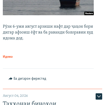
Рӯзи 6-уми август арзиши нафт дар ҷаҳон бори
дигар афзоиш ёфт ва ба раванди болоравии худ
идома дод.
Идома
Ба дигарон фиристед
Август 06, 2026
Таҳхонаи биноҳои