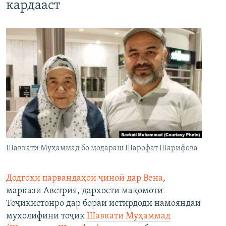
кардааст
Шавкати Муҳаммад бо модараш Шарофат Шарифова
Додгоҳи парвандаҳои ҷиноӣ дар Вена
,
маркази Австрия, дархости мақомоти
Тоҷикистонро дар бораи истирдоди намояндаи
мухолифини тоҷик
Шавкати Муҳаммад