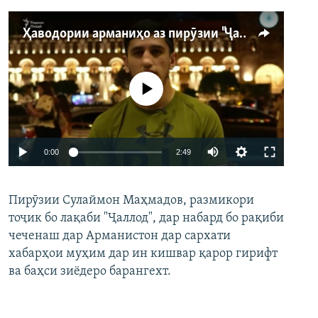
Ҳаводории арманиҳо аз пирӯзии "Ҷаллод"-и тоҷик
Феълан кор намекунад
Auto
0:00
2:49
240p
Пирӯзии Сулаймон Маҳмадов, размикори
360p
тоҷик бо лақаби "Ҷаллод", дар набард бо рақиби
480p
Auto
240p
360p
480p
чеченаш дар Арманистон дар сархати
720p
хабарҳои муҳим дар ин кишвар қарор гирифт
720p
1080p
ва баҳси зиёдеро барангехт.
1080p