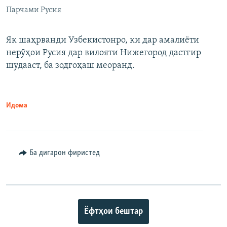
Парчами Русия
Як шаҳрванди Узбекистонро, ки дар амалиёти
нерӯҳои Русия дар вилояти Нижегород дастгир
шудааст, ба зодгоҳаш меоранд.
Идома
Ба дигарон фиристед
Ёфтҳои бештар