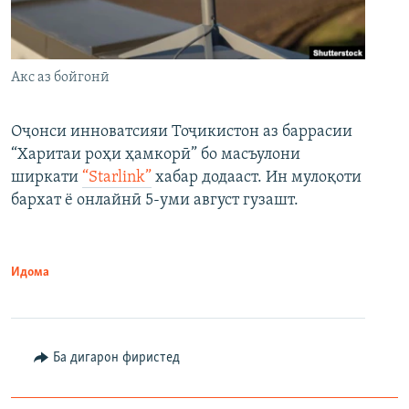
Акс аз бойгонӣ
Оҷонси инноватсияи Тоҷикистон аз баррасии
“Харитаи роҳи ҳамкорӣ” бо масъулони
ширкати
“Starlink”
хабар додааст. Ин мулоқоти
бархат ё онлайнӣ 5-уми август гузашт.
Идома
Ба дигарон фиристед