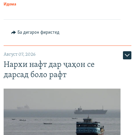
Идома
Ба дигарон фиристед
Август 07, 2026
Нархи нафт дар ҷаҳон се
дарсад боло рафт