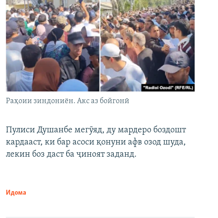
Раҳоии зиндониён. Акс аз бойгонӣ
Пулиси Душанбе мегӯяд, ду мардеро боздошт
кардааст, ки бар асоси қонуни афв озод шуда,
лекин боз даст ба ҷиноят заданд.
Идома