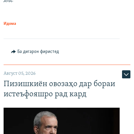
дод.
Идома
Ба дигарон фиристед
Август 05, 2026
Пизишкиён овозаҳо дар бораи
истеъфояшро рад кард