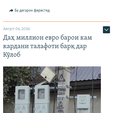
Ба дигарон фиристед
Август 06, 2026
Даҳ миллион евро барои кам
кардани талафоти барқ дар
Кӯлоб