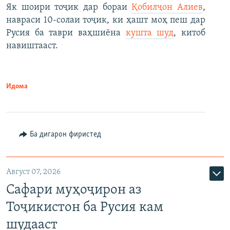
Як шоири тоҷик дар бораи
Қобилҷон Алиев
,
навраси 10-солаи тоҷик, ки ҳашт моҳ пеш дар
Русия ба таври ваҳшиёна
кушта шуд
, китоб
навиштааст.
Идома
Ба дигарон фиристед
Август 07, 2026
Сафари муҳоҷирон аз
Тоҷикистон ба Русия кам
шудааст