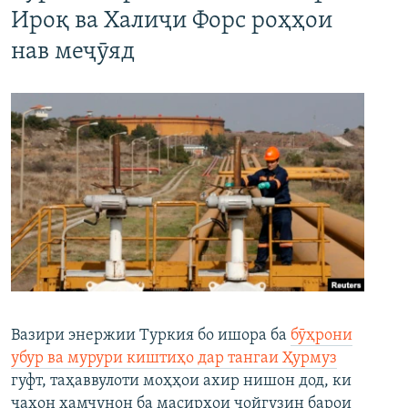
Ироқ ва Халиҷи Форс роҳҳои
нав меҷӯяд
Вазири энержии Туркия бо ишора ба
бӯҳрони
убур ва мурури киштиҳо дар тангаи Ҳурмуз
гуфт, таҳаввулоти моҳҳои ахир нишон дод, ки
ҷаҳон ҳамчунон ба масирҳои ҷойгузин барои