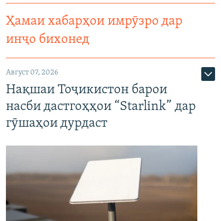
Ҳамаи хабарҳои имрӯзро дар
инҷо бихонед
Август 07, 2026
Нақшаи Тоҷикистон барои
насби дастгоҳҳои “Starlink” дар
гӯшаҳои дурдаст