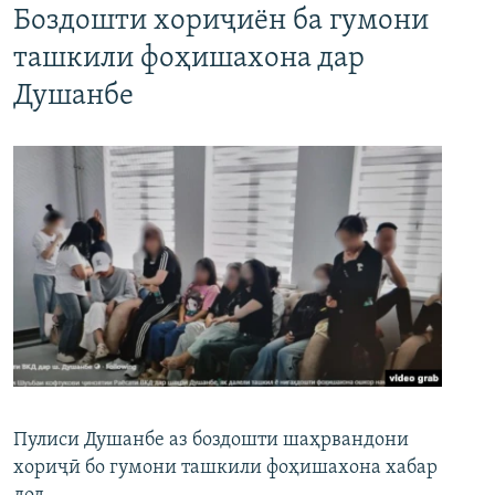
Боздошти хориҷиён ба гумони
ташкили фоҳишахона дар
Душанбе
Пулиси Душанбе аз боздошти шаҳрвандони
хориҷӣ бо гумони ташкили фоҳишахона хабар