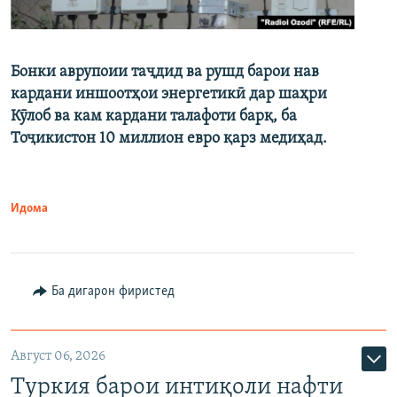
Бонки аврупоии таҷдид ва рушд барои нав
кардани иншоотҳои энергетикӣ дар шаҳри
Кӯлоб ва кам кардани талафоти барқ, ба
Тоҷикистон 10 миллион евро қарз медиҳад.
Идома
Ба дигарон фиристед
Август 06, 2026
Туркия барои интиқоли нафти