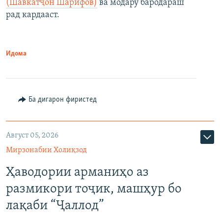
(Шавкатҷон Шарифов)
ва модару бародараш
рад кардааст.
Идома
Ба дигарон фиристед
Август 05, 2026
Мирзонабии Холиқзод
Ҳаводории арманиҳо аз
размикори тоҷик, машҳур бо
лақаби “Ҷаллод”