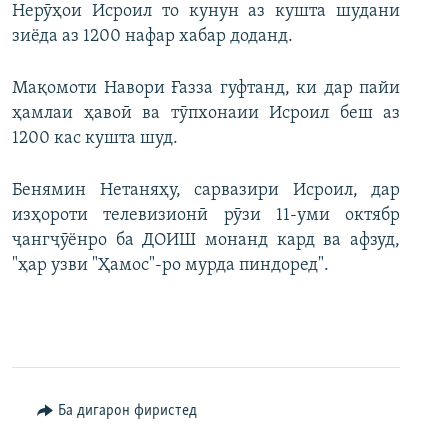
Нерӯҳои Исроил то кунун аз кушта шудани
зиёда аз 1200 нафар хабар доданд.
Мақомоти Навори Ғазза гуфтанд, ки дар пайи
ҳамлаи ҳавоӣ ва тӯпхонаии Исроил беш аз
1200 кас кушта шуд.
Бенямин Нетаняҳу, сарвазири Исроил, дар
изҳороти телевизионӣ рӯзи 11-уми октябр
ҷангҷӯёнро ба ДОИШ монанд кард ва афзуд,
"ҳар узви "Ҳамос"-ро мурда пиндоред".
Ба дигарон фиристед