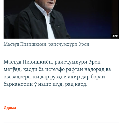
Масъуд Пизишкиён, раисҷумҳури Эрон.
Масъуд Пизишкиён, раисҷумҳури Эрон
мегӯяд, қасди ба истеъфо рафтан надорад ва
овозаҳоеро, ки дар рӯзҳои ахир дар бораи
барканории ӯ нашр шуд, рад кард.
Идома