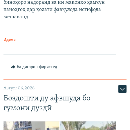
биноҳоро надоранд ва ин маконҳо ҳамчун
паноҳгоҳ дар ҳолати фавқулода истифода
мешаванд.
Идома
Ба дигарон фиристед
Август 06, 2026
Боздошти ду афвшуда бо
гумони дуздӣ