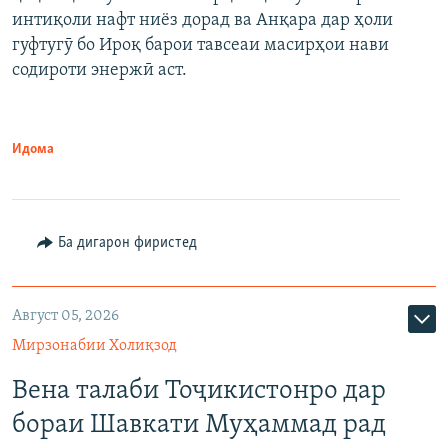
интиқоли нафт ниёз дорад ва Анқара дар ҳоли
гуфтугӯ бо Ироқ барои тавсеаи масирҳои нави
содироти энержӣ аст.
Идома
Ба дигарон фиристед
Август 05, 2026
Мирзонабии Холиқзод
Вена талаби Тоҷикистонро дар
бораи Шавкати Муҳаммад рад