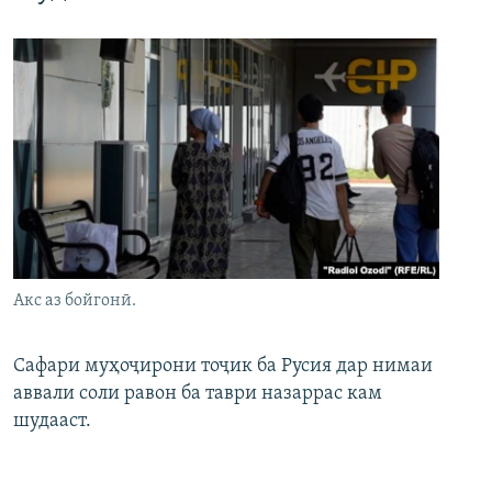
Акс аз бойгонӣ.
Сафари муҳоҷирони тоҷик ба Русия дар нимаи
аввали соли равон ба таври назаррас кам
шудааст.