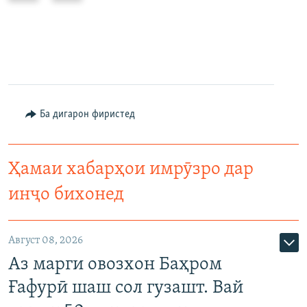
ш
ъ
и
д
н
ӣ
а
Ба дигарон фиристед
Ҳамаи хабарҳои имрӯзро дар
инҷо бихонед
Август 08, 2026
Аз марги овозхон Баҳром
Ғафурӣ шаш сол гузашт. Вай