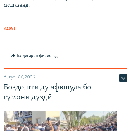
мешаванд.
Идома
Ба дигарон фиристед
Август 06, 2026
Боздошти ду афвшуда бо
гумони дуздӣ