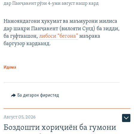
дар Панҷакент рӯзи 4-уми август нашр кард
Намояндагони ҳукумат ва маъмурони милиса
дар шаҳри Панҷакент (вилояти Суғд) ба зидди,
ба гуфтаашон,
либоси “бегона”
маърака
баргузор кардаанд.
Идома
Ба дигарон фиристед
Август 05, 2026
Боздошти хориҷиён ба гумони