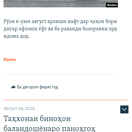
Рӯзи 6-уми август арзиши нафт дар ҷаҳон бори
дигар афзоиш ёфт ва ба раванди болоравии худ
идома дод.
Идома
Ба дигарон фиристед
Август 06, 2026
Таҳхонаи биноҳои
баландошёнаро паноҳгоҳ