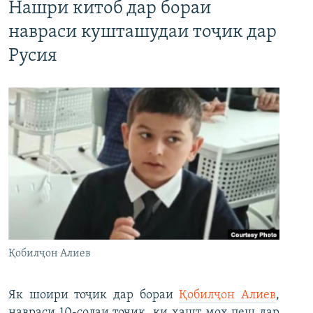
Нашри китоб дар бораи
навраси кушташудаи тоҷик дар
Русия
Қобилҷон Алиев
Як шоири тоҷик дар бораи
Қобилҷон Алиев
,
навраси 10-солаи тоҷик, ки ҳашт моҳ пеш дар