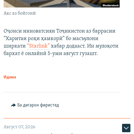
Акс аз бойгонӣ
Оҷонси инноватсияи Тоҷикистон аз баррасии
“Харитаи роҳи ҳамкорӣ” бо масъулони
ширкати
“Starlink”
хабар додааст. Ин мулоқоти
бархат ё онлайнӣ 5-уми август гузашт.
Идома
Ба дигарон фиристед
Август 07, 2026