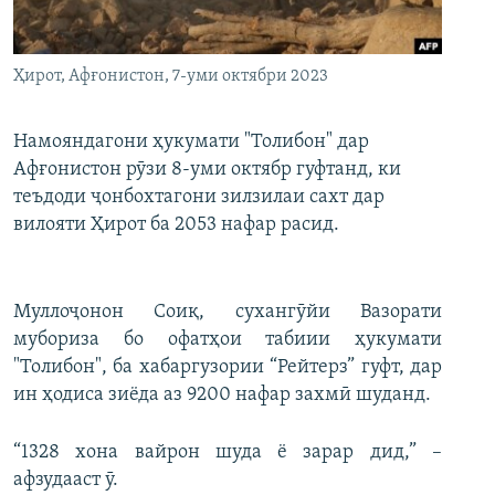
ГУЗОРИШҲОИ РАДИОӢ
Русский
Ҳирот, Афғонистон, 7-уми октябри 2023
ПАЙГИРӢ КУНЕД
Намояндагони ҳукумати "Толибон" дар
Афғонистон рӯзи 8-уми октябр гуфтанд, ки
теъдоди ҷонбохтагони зилзилаи сахт дар
вилояти Ҳирот ба 2053 нафар расид.
Ҳамаи сомонаҳои RFE/RL
Муллоҷонон Соиқ, сухангӯйи Вазорати
мубориза бо офатҳои табиии ҳукумати
"Толибон", ба хабаргузории “Рейтерз” гуфт, дар
ин ҳодиса зиёда аз 9200 нафар захмӣ шуданд.
“1328 хона вайрон шуда ё зарар дид,” –
афзудааст ӯ.