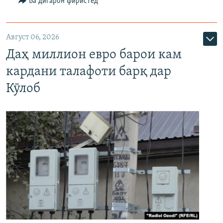
Ба дигарон фиристед
Август 06, 2026
Даҳ миллион евро барои кам
кардани талафоти барқ дар
Кӯлоб