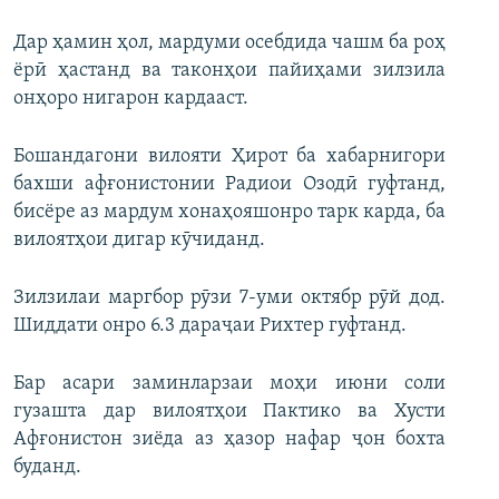
Дар ҳамин ҳол, мардуми осебдида чашм ба роҳ
ёрӣ ҳастанд ва таконҳои пайиҳами зилзила
онҳоро нигарон кардааст.
Бошандагони вилояти Ҳирот ба хабарнигори
бахши афғонистонии Радиои Озодӣ гуфтанд,
бисёре аз мардум хонаҳояшонро тарк карда, ба
вилоятҳои дигар кӯчиданд.
Зилзилаи маргбор рӯзи 7-уми октябр рӯй дод.
Шиддати онро 6.3 дараҷаи Рихтер гуфтанд.
Бар асари заминларзаи моҳи июни соли
гузашта дар вилоятҳои Пактико ва Хусти
Афғонистон зиёда аз ҳазор нафар ҷон бохта
буданд.