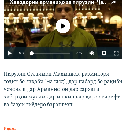
Ҳаводории арманиҳо аз пирӯзии "Ҷаллод"-и тоҷик
Феълан кор намекунад
Auto
0:00
2:49
240p
Пирӯзии Сулаймон Маҳмадов, размикори
360p
тоҷик бо лақаби "Ҷаллод", дар набард бо рақиби
480p
Auto
240p
360p
480p
чеченаш дар Арманистон дар сархати
720p
хабарҳои муҳим дар ин кишвар қарор гирифт
720p
1080p
ва баҳси зиёдеро барангехт.
1080p
Идома