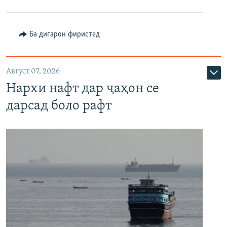
Ба дигарон фиристед
Август 07, 2026
Нархи нафт дар ҷаҳон се
дарсад боло рафт