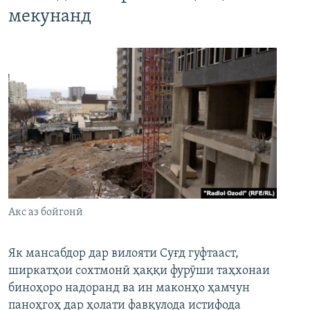
мекунанд
Акс аз бойгонӣ
Як мансабдор дар вилояти Суғд гуфтааст,
ширкатҳои сохтмонӣ ҳаққи фурӯши таҳхонаи
биноҳоро надоранд ва ин маконҳо ҳамчун
паноҳгоҳ дар ҳолати фавқулода истифода