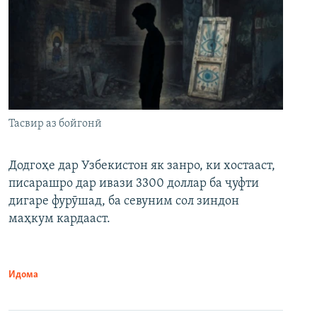
Тасвир аз бойгонӣ
Додгоҳе дар Узбекистон як занро, ки хостааст,
писарашро дар ивази 3300 доллар ба ҷуфти
дигаре фурӯшад, ба севуним сол зиндон
маҳкум кардааст.
Идома