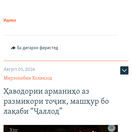
Идома
Ба дигарон фиристед
Август 05, 2026
Мирзонабии Холиқзод
Ҳаводории арманиҳо аз
размикори тоҷик, машҳур бо
лақаби “Ҷаллод”