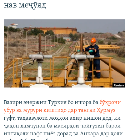
нав меҷӯяд
Вазири энержии Туркия бо ишора ба
бӯҳрони
убур ва мурури киштиҳо дар тангаи Ҳурмуз
гуфт, таҳаввулоти моҳҳои ахир нишон дод, ки
ҷаҳон ҳамчунон ба масирҳои ҷойгузин барои
интиқоли нафт ниёз дорад ва Анқара дар ҳоли