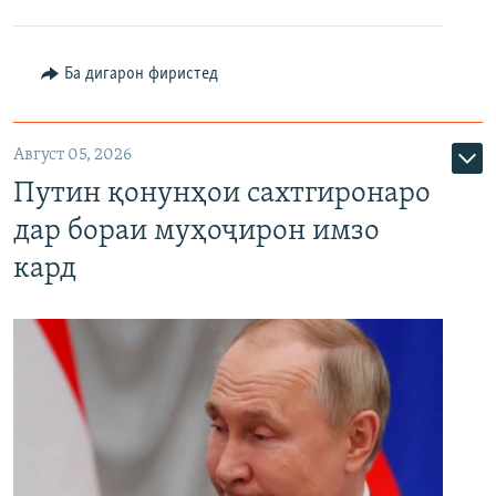
Ба дигарон фиристед
Август 05, 2026
Путин қонунҳои сахтгиронаро
дар бораи муҳоҷирон имзо
кард