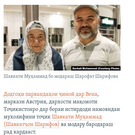
Шавкати Муҳаммад бо модараш Шарофат Шарифова
Додгоҳи парвандаҳои ҷиноӣ дар Вена
,
маркази Австрия, дархости мақомоти
Тоҷикистонро дар бораи истирдоди намояндаи
мухолифини тоҷик
Шавкати Муҳаммад
(Шавкатҷон Шарифов)
ва модару бародараш
рад кардааст.