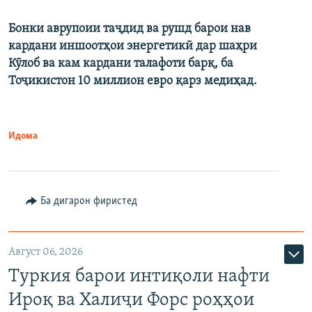
Бонки аврупоии таҷдид ва рушд барои нав
кардани иншоотҳои энергетикӣ дар шаҳри
Кӯлоб ва кам кардани талафоти барқ, ба
Тоҷикистон 10 миллион евро қарз медиҳад.
Идома
Ба дигарон фиристед
Август 06, 2026
Туркия барои интиқоли нафти
Ироқ ва Халиҷи Форс роҳҳои