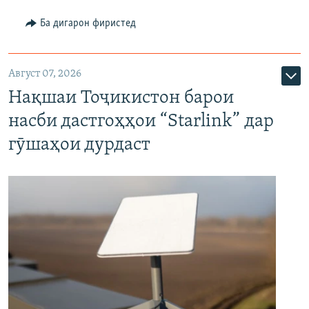
Ба дигарон фиристед
Август 07, 2026
Нақшаи Тоҷикистон барои
насби дастгоҳҳои “Starlink” дар
гӯшаҳои дурдаст