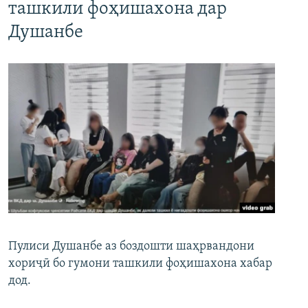
ташкили фоҳишахона дар
Душанбе
Пулиси Душанбе аз боздошти шаҳрвандони
хориҷӣ бо гумони ташкили фоҳишахона хабар
дод.