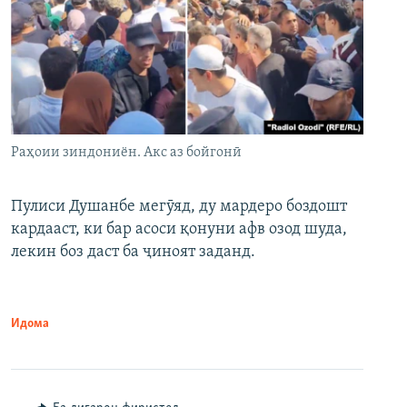
Раҳоии зиндониён. Акс аз бойгонӣ
Пулиси Душанбе мегӯяд, ду мардеро боздошт
кардааст, ки бар асоси қонуни афв озод шуда,
лекин боз даст ба ҷиноят заданд.
Идома