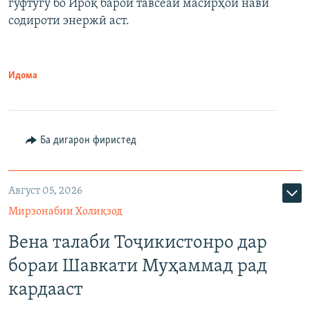
гуфтугӯ бо Ироқ барои тавсеаи масирҳои нави
содироти энержӣ аст.
Идома
Ба дигарон фиристед
Август 05, 2026
Мирзонабии Холиқзод
Вена талаби Тоҷикистонро дар
бораи Шавкати Муҳаммад рад
кардааст