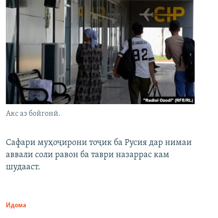
Акс аз бойгонӣ.
Сафари муҳоҷирони тоҷик ба Русия дар нимаи
аввали соли равон ба таври назаррас кам
шудааст.
Идома