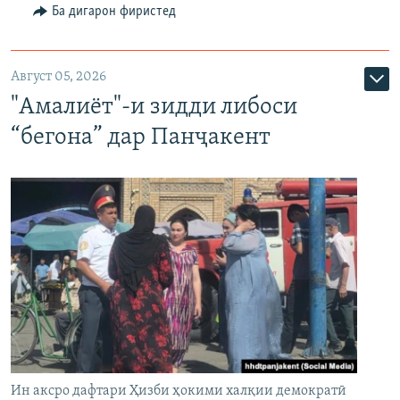
Ба дигарон фиристед
Август 05, 2026
"Амалиёт"-и зидди либоси
“бегона” дар Панҷакент
Ин аксро дафтари Ҳизби ҳокими халқии демократӣ