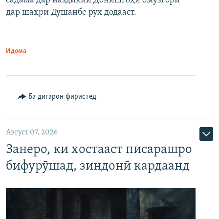
садама дар наздикии Донишгоҳи омӯзгорӣ
дар шаҳри Душанбе рух додааст.
Идома
Ба дигарон фиристед
Август 07, 2026
Занеро, ки хостааст писарашро
бифурӯшад, зиндонӣ кардаанд