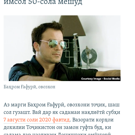
имсол 50-сола мешуд
Баҳром Ғафурӣ, овозхон
Аз марги Баҳром Ғафурӣ, овозхони тоҷик, шаш
сол гузашт. Вай дар як садамаи нақлиётӣ субҳи
7 августи соли 2020 фавтид
. Вазорати корҳои
дохилии Тоҷикистон он замон гуфта буд, ки