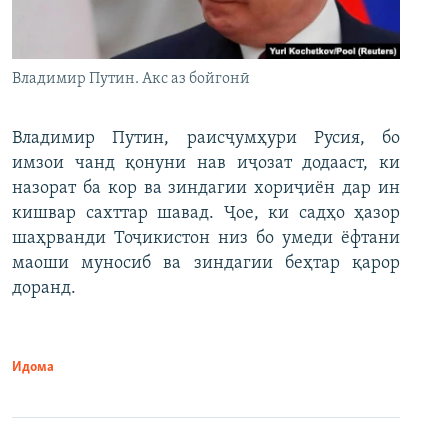
Владимир Путин. Акс аз бойгонӣ
Владимир Путин, раисҷумҳури Русия, бо
имзои чанд қонуни нав иҷозат додааст, ки
назорат ба кор ва зиндагии хориҷиён дар ин
кишвар сахттар шавад. Ҷое, ки садҳо ҳазор
шаҳрванди Тоҷикистон низ бо умеди ёфтани
маоши муносиб ва зиндагии беҳтар қарор
доранд.
Идома