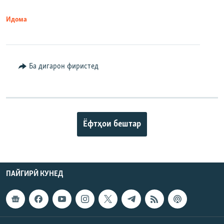
Идома
Ба дигарон фиристед
Ёфтҳои бештар
ПАЙГИРӢ КУНЕД