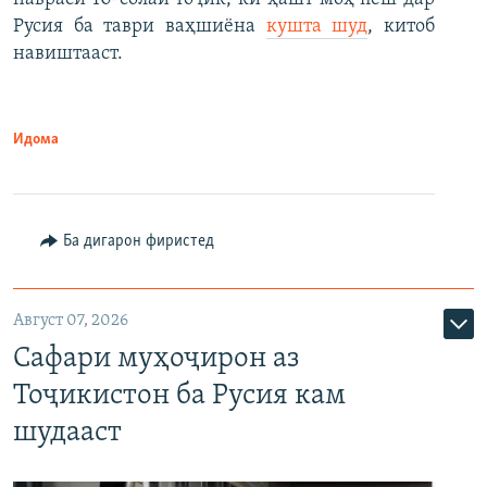
Русия ба таври ваҳшиёна
кушта шуд
, китоб
навиштааст.
Идома
Ба дигарон фиристед
Август 07, 2026
Сафари муҳоҷирон аз
Тоҷикистон ба Русия кам
шудааст