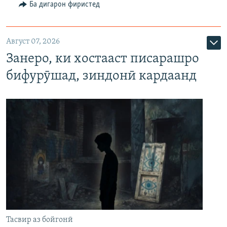
Ба дигарон фиристед
Август 07, 2026
Занеро, ки хостааст писарашро
бифурӯшад, зиндонӣ кардаанд
Тасвир аз бойгонӣ