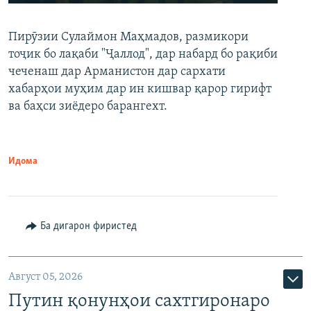
240p
Пирӯзии Сулаймон Маҳмадов, размикори
360p
тоҷик бо лақаби "Ҷаллод", дар набард бо рақиби
480p
Auto
240p
360p
480p
чеченаш дар Арманистон дар сархати
720p
хабарҳои муҳим дар ин кишвар қарор гирифт
720p
1080p
ва баҳси зиёдеро барангехт.
1080p
Идома
Ба дигарон фиристед
Август 05, 2026
Путин қонунҳои сахтгиронаро