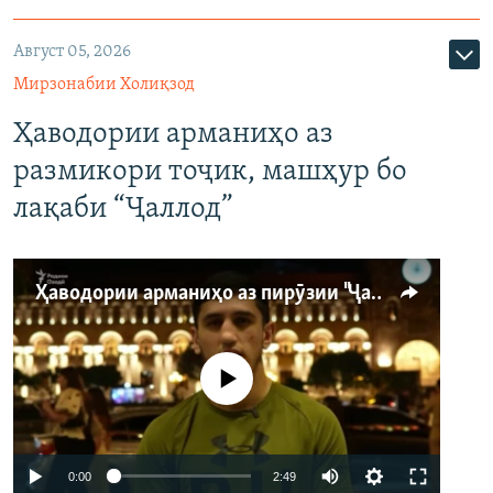
Август 05, 2026
Мирзонабии Холиқзод
Ҳаводории арманиҳо аз
размикори тоҷик, машҳур бо
лақаби “Ҷаллод”
Ҳаводории арманиҳо аз пирӯзии "Ҷаллод"-и тоҷик
Феълан кор намекунад
Auto
0:00
2:49