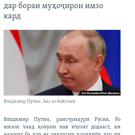
дар бораи муҳоҷирон имзо
кард
Владимир Путин. Акс аз бойгонӣ
Владимир Путин, раисҷумҳури Русия, бо
имзои чанд қонуни нав иҷозат додааст, ки
назорат ба кор ва зиндагии хориҷиён дар ин