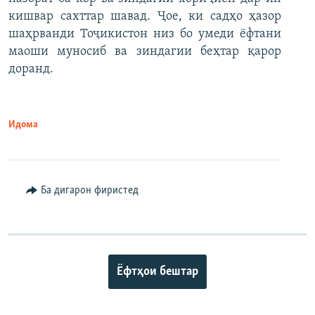
кишвар сахттар шавад. Ҷое, ки садҳо ҳазор
шаҳрванди Тоҷикистон низ бо умеди ёфтани
маоши муносиб ва зиндагии беҳтар қарор
доранд.
Идома
Ба дигарон фиристед
Ёфтҳои бештар