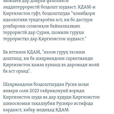
Мовлаев дар доираи фаъолияти
зиддитеррористӣ боздошт шудааст. КДАМ-и
Қирғизистон гуфт, боздоштшуда "ҷонибдори
идеологияи тундгароёна аст, ки бо дастури
роҳбарони созмонҳои байналхалқии
террористӣ дар Сурия, шомили гуруҳи
террористҳо дар Қирғизистон шудааст."
Ба иттилои КДАМ, "аъзои гуруҳ тасмим
доштанд, ки ба шаҳрвандони сарватманди
Қирғизистон ҳамла кунанд ва даромади молӣ
ба аст оранд".
Шаҳрвандони боздоштшудаи Русия моҳи
январи соли 2023 ғайриқонунӣ вориди
Қирғизистон шуда ва дар ҳудуди Қирғизистон
шиносномаи тақаллубии Русияро истифода
кардааст, хабар медиҳад КДАМ.