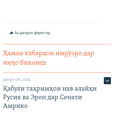
Ба дигарон фиристед
Ҳамаи хабарҳои имрӯзро дар
инҷо бихонед
Август 09, 2026
Қабули таҳримҳои нав алайҳи
Русия ва Эрон дар Сенати
Амрико