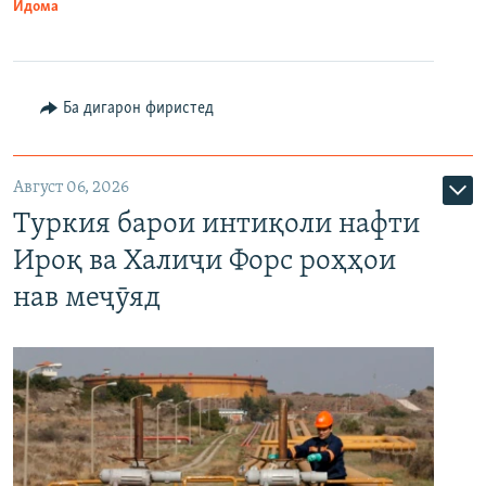
Идома
Ба дигарон фиристед
Август 06, 2026
Туркия барои интиқоли нафти
Ироқ ва Халиҷи Форс роҳҳои
нав меҷӯяд