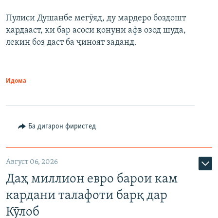
Пулиси Душанбе мегӯяд, ду мардеро боздошт
кардааст, ки бар асоси қонуни афв озод шуда,
лекин боз даст ба ҷиноят заданд.
Идома
Ба дигарон фиристед
Август 06, 2026
Даҳ миллион евро барои кам
кардани талафоти барқ дар
Кӯлоб