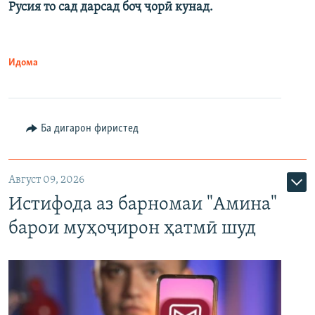
Русия то сад дарсад боҷ ҷорӣ кунад.
Идома
Ба дигарон фиристед
Август 09, 2026
Истифода аз барномаи "Амина"
барои муҳоҷирон ҳатмӣ шуд