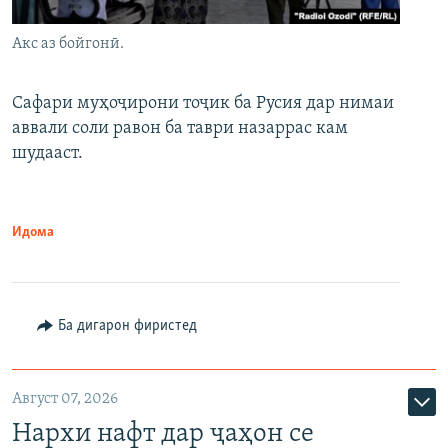
Акс аз бойгонӣ.
Сафари муҳоҷирони тоҷик ба Русия дар нимаи
аввали соли равон ба таври назаррас кам
шудааст.
Идома
Ба дигарон фиристед
Август 07, 2026
Нархи нафт дар ҷаҳон се