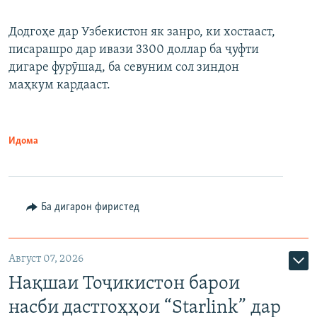
Додгоҳе дар Узбекистон як занро, ки хостааст,
писарашро дар ивази 3300 доллар ба ҷуфти
дигаре фурӯшад, ба севуним сол зиндон
маҳкум кардааст.
Идома
Ба дигарон фиристед
Август 07, 2026
Нақшаи Тоҷикистон барои
насби дастгоҳҳои “Starlink” дар