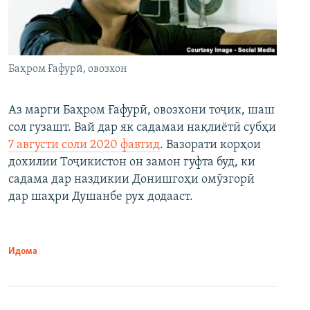
Баҳром Ғафурӣ, овозхон
Аз марги Баҳром Ғафурӣ, овозхони тоҷик, шаш
сол гузашт. Вай дар як садамаи нақлиётӣ субҳи
7 августи соли 2020 фавтид
. Вазорати корҳои
дохилии Тоҷикистон он замон гуфта буд, ки
садама дар наздикии Донишгоҳи омӯзгорӣ
дар шаҳри Душанбе рух додааст.
Идома