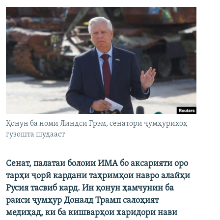
Қонун ба номи Линдси Грэм, сенатори ҷумҳурихоҳ
гузошта шудааст
Сенат, палатаи болоии ИМА бо аксарияти оро
тарҳи ҷорӣ кардани таҳримҳои навро алайҳи
Русия тасвиб кард. Ин қонун ҳамчунин ба
раиси ҷумҳур Доналд Трамп салоҳият
медиҳад, ки ба кишварҳои харидори нави