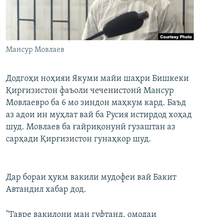
ГУЗОРИШҲОИ РАДИОӢ
Русский
ПАЙГИРӢ КУНЕД
Мансур Мовлаев
Додгоҳи ноҳияи Якуми майи шаҳри Бишкеки
Қирғизистон фаъоли чеченистонӣ Мансур
Мовлаевро ба 6 мо зиндон маҳкум кард. Баъд
Ҳамаи сомонаҳои RFE/RL
аз адои ин муҳлат вай ба Русия истирдод хоҳад
шуд. Мовлаев ба ғайриқонунӣ гузаштан аз
сарҳади Қирғизистон гунаҳкор шуд.
Дар бораи ҳукм вакили мудофеи вай Бакит
Автандил хабар дод.
"Тавре вакилони ман гуфтанд, омодаи