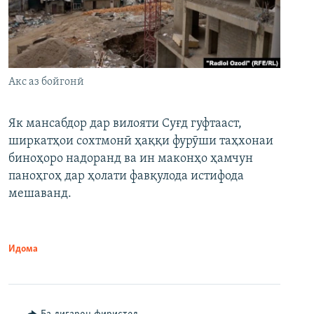
Акс аз бойгонӣ
Як мансабдор дар вилояти Суғд гуфтааст,
ширкатҳои сохтмонӣ ҳаққи фурӯши таҳхонаи
биноҳоро надоранд ва ин маконҳо ҳамчун
паноҳгоҳ дар ҳолати фавқулода истифода
мешаванд.
Идома