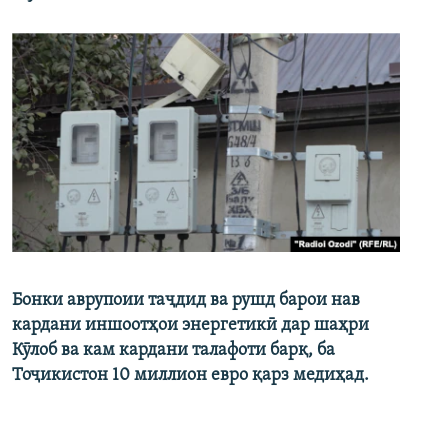
Бонки аврупоии таҷдид ва рушд барои нав
кардани иншоотҳои энергетикӣ дар шаҳри
Кӯлоб ва кам кардани талафоти барқ, ба
Тоҷикистон 10 миллион евро қарз медиҳад.