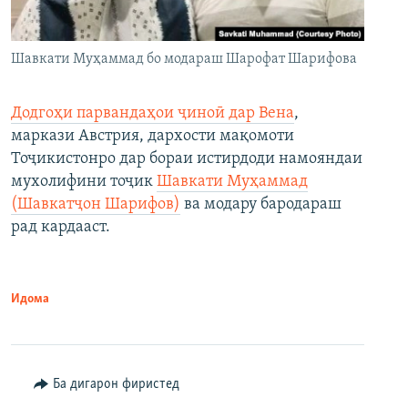
Шавкати Муҳаммад бо модараш Шарофат Шарифова
Додгоҳи парвандаҳои ҷиноӣ дар Вена
,
маркази Австрия, дархости мақомоти
Тоҷикистонро дар бораи истирдоди намояндаи
мухолифини тоҷик
Шавкати Муҳаммад
(Шавкатҷон Шарифов)
ва модару бародараш
рад кардааст.
Идома
Ба дигарон фиристед