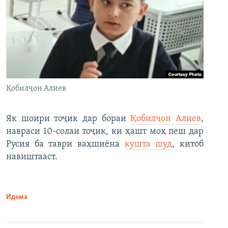
Қобилҷон Алиев
Як шоири тоҷик дар бораи
Қобилҷон Алиев
,
навраси 10-солаи тоҷик, ки ҳашт моҳ пеш дар
Русия ба таври ваҳшиёна
кушта шуд
, китоб
навиштааст.
Идома