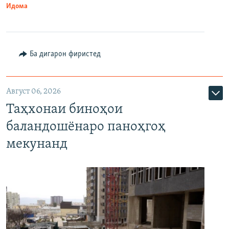
Идома
Ба дигарон фиристед
Август 06, 2026
Таҳхонаи биноҳои
баландошёнаро паноҳгоҳ
мекунанд