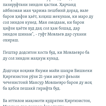
пазируфтани зиндон ҳастам. Ҳарчанд
айбномаи ман ҷарима пешбинӣ дорад, вале
барои ҳифзи ҳаёт, хоҳиш мекунам, ки маро ду
сол зиндон кунед. Ман омодаам, ки барои
ҳифзи ҳаёти худ даҳ сол ҳам бошад, дар
зиндон шинам", - гуфт Мовлаев дар сухани
охираш.
Пештар додситон хоста буд, ки Мовлаевро ба
ду сол зиндон маҳкум кунад.
Додгоҳи ноҳияи Якуми майи шаҳри Бишкеки
Қирғизистон рӯзи 21-уми август фаъоли
чеченистонӣ Мансур Мовлаевро барои ду моҳ
ба ҳабси пешакӣ гирифта буд.
Ба иттилои мақомоти қудратии Қирғизистон,