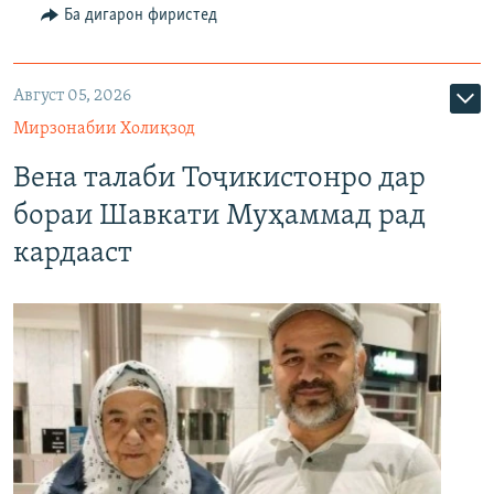
Ба дигарон фиристед
Август 05, 2026
Мирзонабии Холиқзод
Вена талаби Тоҷикистонро дар
бораи Шавкати Муҳаммад рад
кардааст