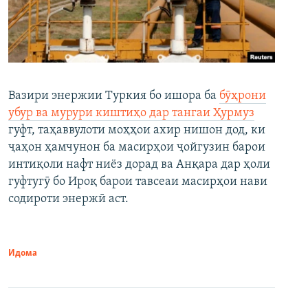
Вазири энержии Туркия бо ишора ба
бӯҳрони
убур ва мурури киштиҳо дар тангаи Ҳурмуз
гуфт, таҳаввулоти моҳҳои ахир нишон дод, ки
ҷаҳон ҳамчунон ба масирҳои ҷойгузин барои
интиқоли нафт ниёз дорад ва Анқара дар ҳоли
гуфтугӯ бо Ироқ барои тавсеаи масирҳои нави
содироти энержӣ аст.
Идома