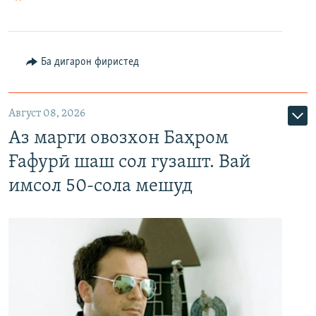
Ба дигарон фиристед
Август 08, 2026
Аз марги овозхон Баҳром
Ғафурӣ шаш сол гузашт. Вай
имсол 50-сола мешуд