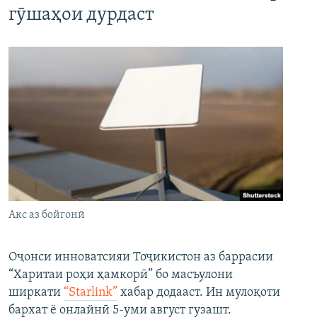
гӯшаҳои дурдаст
Акс аз бойгонӣ
Оҷонси инноватсияи Тоҷикистон аз баррасии
“Харитаи роҳи ҳамкорӣ” бо масъулони
ширкати
“Starlink”
хабар додааст. Ин мулоқоти
бархат ё онлайнӣ 5-уми август гузашт.