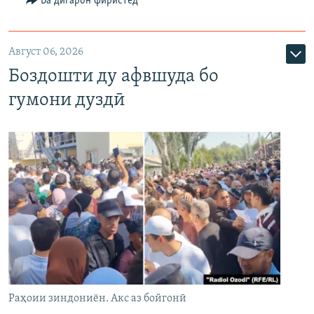
Ба дигарон фиристед
Август 06, 2026
Боздошти ду афвшуда бо
гумони дуздӣ
Раҳоии зиндониён. Акс аз бойгонӣ