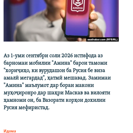
Аз 1-уми сентябри соли 2026 истифода аз
барномаи мобилии "Амина" барои тамоми
"хориҷиҳо, ки вурудашон ба Русия бе виза
амалӣ мегардад", ҳатмӣ мешавад. Замимаи
"Амина" маълумот дар бораи макони
муҳоҷиронро дар шаҳри Маскав ва вилояти
ҳамноми он, ба Вазорати корҳои дохилии
Русия мефиристад.
Идома