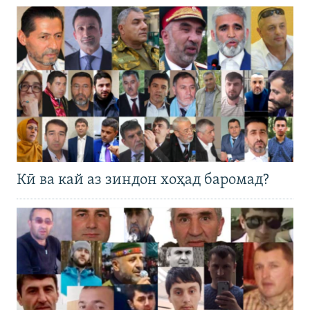
Кӣ ва кай аз зиндон хоҳад баромад?