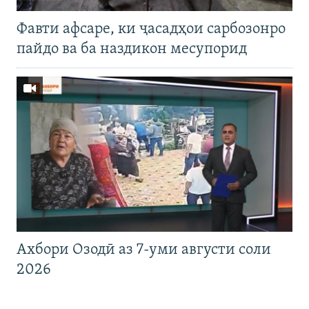
Фавти афсаре, ки ҷасадҳои сарбозонро
пайдо ва ба наздикон месупорид
Ахбори Озодӣ аз 7-уми августи соли
2026