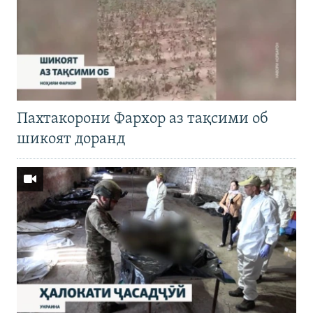
Пахтакорони Фархор аз тақсими об
шикоят доранд