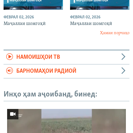
ФЕВРАЛ 02, 2026
ФЕВРАЛ 02, 2026
Маҷаллаи шомгоҳӣ
Маҷаллаи шомгоҳӣ
Ҳамаи порчаҳо
НАМОИШҲОИ ТВ
БАРНОМАҲОИ РАДИОӢ
Инҳо ҳам аҷоибанд, бинед: