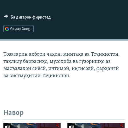
ГУЗОРИШҲОИ РАДИОӢ
Русский
Ба дигарон фиристед
ПАЙГИРӢ КУНЕД
Мо дар Google
Тозатарин ахбори ҷаҳон, минтақа ва Тоҷикистон,
таҳлилу баррасиҳо, мусоҳиба ва гузоришҳо аз
Ҳамаи сомонаҳои RFE/RL
масъалаҳои сиёсӣ, иҷтимоӣ, иқтисодӣ, фарҳангӣ
ва зистмуҳитии Тоҷикистон.
Навор