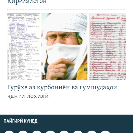
Қирғизистон
Гурӯҳе аз қурбониён ва гумшудаҳои
ҷанги дохилӣ
ПАЙГИРӢ КУНЕД