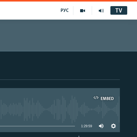
TV
РУС
EMBED
1:29:59