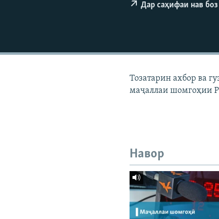
ГУЗОРИШҲОИ РАДИОӢ
Дар саҳифаи нав боз
Тозатарин ахбор ва г
маҷаллаи шомгоҳии Р
Навор