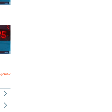
орчаҳо