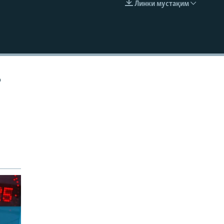
Линки мустақим
EMBED
р