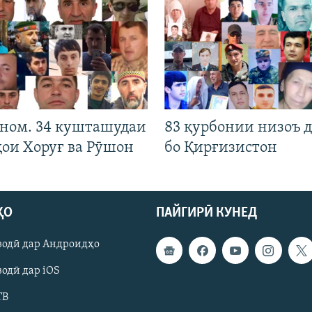
 ном. 34 кушташудаи
83 қурбонии низоъ д
ҳои Хоруғ ва Рӯшон
бо Қирғизистон
ҲО
ПАЙГИРӢ КУНЕД
зодӣ дар Андроидҳо
одӣ дар iOS
ТВ