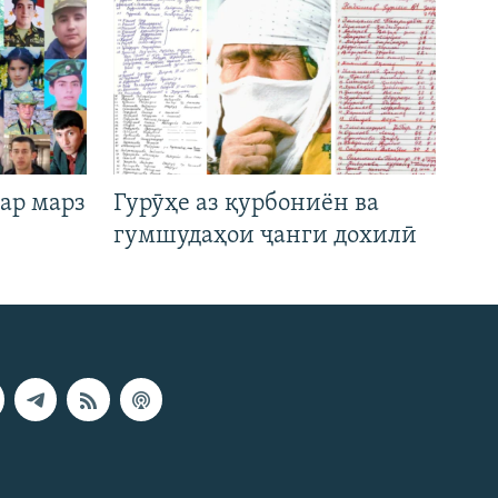
ар марз
Гурӯҳе аз қурбониён ва
гумшудаҳои ҷанги дохилӣ