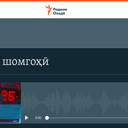
 шомгоҳӣ
Феълан кор намекунад
0:00