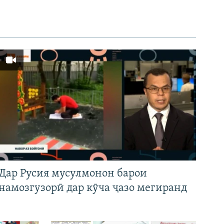
Дар Русия мусулмонон барои
намозгузорӣ дар кӯча ҷазо мегиранд