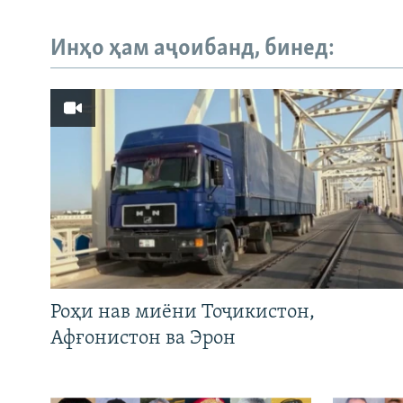
Инҳо ҳам аҷоибанд, бинед:
Роҳи нав миёни Тоҷикистон,
Афғонистон ва Эрон