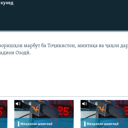
 кунед
узоришҳои марбут ба Тоҷикистон, минтақа ва ҷаҳон да
адиои Озодӣ.